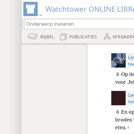
Watchtower ONLINE LIBR
BIJBEL
PUBLICATIES
VERGADE
Le
Nie
6
Op de
voor Je
Le
Nie
6
En op
broden 
eten.
+