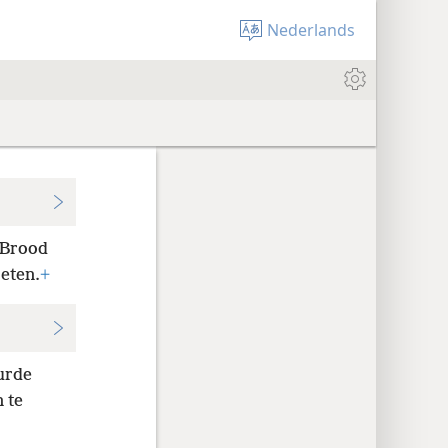
Nederlands
 Brood
eten.
+
uurde
 te