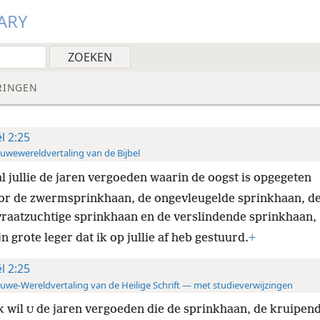
ARY
RINGEN
ël 2:25
uwewereldvertaling van de Bijbel
al jullie de jaren vergoeden waarin de oogst is opgegeten
or de zwermsprinkhaan, de ongevleugelde sprinkhaan, d
vraatzuchtige sprinkhaan en de verslindende sprinkhaan,
n grote leger dat ik op jullie af heb gestuurd.
+
ël 2:25
uwe-Wereldvertaling van de Heilige Schrift — met studieverwijzingen
k wil
de jaren vergoeden die de sprinkhaan,
de kruipend
U