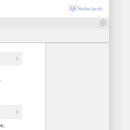
Nederlands
e
e,