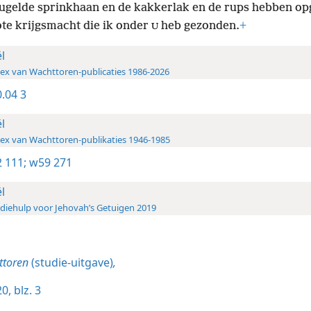
ugelde sprinkhaan en de kakkerlak en de rups hebben op
ote krijgsmacht die ik onder
heb gezonden.
+
U
ël
ex van Wachttoren-publicaties 1986-2026
.04 3
ël
ex van Wachttoren-publikaties 1946-1985
 111;
w59 271
ël
diehulp voor Jehovah’s Getuigen 2019
ttoren
(studie-uitgave)
,
0, blz. 3