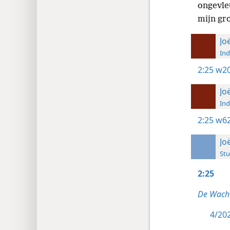
ongevle
mijn gr
Jo
Ind
2:25
w20
Jo
Ind
2:25
w62
Jo
Stu
2:25
De Wach
4/202