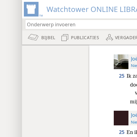
Watchtower ONLINE LIBR
BIJBEL
PUBLICATIES
VERGADE
Jo
Nie
25
Ik z
do
mij
Jo
Nie
25
En i