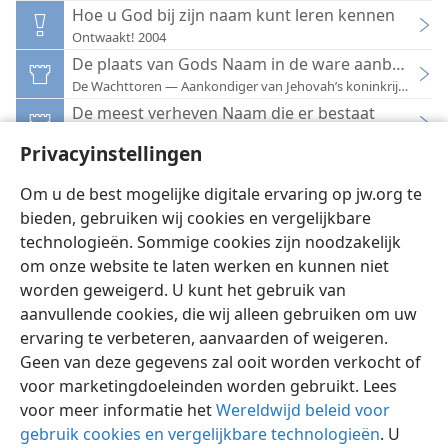
Hoe u God bij zijn naam kunt leren kennen
Ontwaakt! 2004
De plaats van Gods Naam in de ware aanbidding
De Wachttoren — Aankondiger van Jehovah’s koninkrijk 1970
De meest verheven Naam die er bestaat
De Wachttoren — Aankondiger van Jehovah’s koninkrijk 1984
Privacyinstellingen
Wat is Gods naam?
De Wachttoren — Aankondiger van Jehovah’s koninkrijk (publie
Om u de best mogelijke digitale ervaring op jw.org te
bieden, gebruiken wij cookies en vergelijkbare
technologieën. Sommige cookies zijn noodzakelijk
om onze website te laten werken en kunnen niet
worden geweigerd. U kunt het gebruik van
Nederlands
Instellingen
aanvullende cookies, die wij alleen gebruiken om uw
ervaring te verbeteren, aanvaarden of weigeren.
Copyright
© 2026 Watch Tower Bible and Tract Society of Pennsylvania
Gebruiksvoorwaarden
Privacybeleid
Privacyinstellingen
Geen van deze gegevens zal ooit worden verkocht of
Inloggen
JW.ORG
voor marketingdoeleinden worden gebruikt. Lees
voor meer informatie het
Wereldwijd beleid voor
gebruik cookies en vergelijkbare technologieën
. U