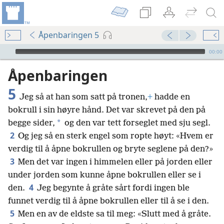
Åpenbaringen 5
Audio Player
00:00
Åpenbaringen
5
Jeg så at han som satt på tronen,
+
hadde en
bokrull i sin høyre hånd. Det var skrevet på den på
*
begge sider,
og den var tett forseglet med sju segl.
2
Og jeg så en sterk engel som ropte høyt: «Hvem er
verdig til å åpne bokrullen og bryte seglene på den?»
3
Men det var ingen i himmelen eller på jorden eller
under jorden som kunne åpne bokrullen eller se i
4
den.
Jeg begynte å gråte sårt fordi ingen ble
funnet verdig til å åpne bokrullen eller til å se i den.
5
Men en av de eldste sa til meg: «Slutt med å gråte.