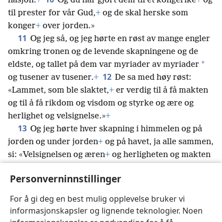
nasjon.
+
Og du har gjort dem til et kongerike
+
og
til prester for vår Gud,
+
og de skal herske som
konger
+
over jorden.»
11
Og jeg så, og jeg hørte en røst av mange engler
omkring tronen og de levende skapningene og de
*
eldste, og tallet på dem var myriader av myriader
12
og tusener av tusener.
+
De sa med høy røst:
«Lammet, som ble slaktet,
+
er verdig til å få makten
og til å få rikdom og visdom og styrke og ære og
herlighet og velsignelse.»
+
13
Og jeg hørte hver skapning i himmelen og på
jorden og under jorden
+
og på havet, ja alle sammen,
si: «Velsignelsen og æren
+
og herligheten og makten
tilhører for evig og alltid
+
Ham som sitter på
Personverninnstillinger
14
tronen,
+
og Lammet.»
+
De fire levende
skapningene sa: «Amen!», og de eldste kastet seg ned
For å gi deg en best mulig opplevelse bruker vi
og tilba.
informasjonskapsler og lignende teknologier. Noen