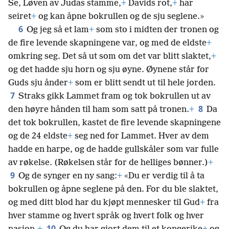
Se, Løven av Judas stamme,
+
Davids rot,
+
har
seiret
+
og kan åpne bokrullen og de sju seglene.»
6
Og jeg så et lam
+
som sto i midten der tronen og
de fire levende skapningene var, og med de eldste
+
omkring seg. Det så ut som om det var blitt slaktet,
+
og det hadde sju horn og sju øyne. Øynene står for
Guds sju ånder
+
som er blitt sendt ut til hele jorden.
7
Straks gikk Lammet fram og tok bokrullen ut av
8
den høyre hånden til ham som satt på tronen.
+
Da
det tok bokrullen, kastet de fire levende skapningene
og de 24 eldste
+
seg ned for Lammet. Hver av dem
hadde en harpe, og de hadde gullskåler som var fulle
av røkelse. (Røkelsen står for de helliges bønner.)
+
9
Og de synger en ny sang:
+
«Du er verdig til å ta
bokrullen og åpne seglene på den. For du ble slaktet,
og med ditt blod har du kjøpt mennesker til Gud
+
fra
hver stamme og hvert språk og hvert folk og hver
10