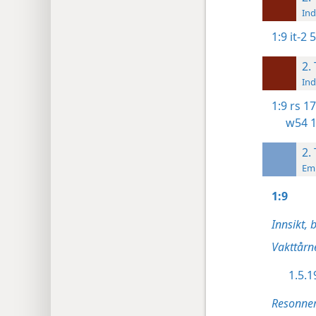
Ind
1:9
it-2 
2.
Ind
1:9
rs 17
w54 
2.
Emn
1:9
Innsikt, b
Vakttårne
1.5.1
Resonne