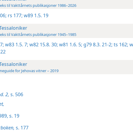
eks til Vakttårnets publikasjoner 1986–2026
506;
rs 177;
w89 1.5. 19
 Tessaloniker
eks til Vakttårnets publikasjoner 1945–1985
7;
w83 1.5. 7;
w82 15.8. 30;
w81 1.6. 5;
g79 8.3. 21-2;
ts 162;
w
122
 Tessaloniker
eguide for Jehovas vitner – 2019
d. 2,
s. 506
t,
989, s. 19
rboken,
s. 177