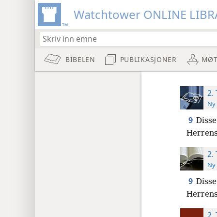
Watchtower ONLINE LIBR
BIBELEN
PUBLIKASJONER
MØT
2.
Ny 
9
Disse
Herrens 
2.
Ny 
9
Disse
Herrens 
2.