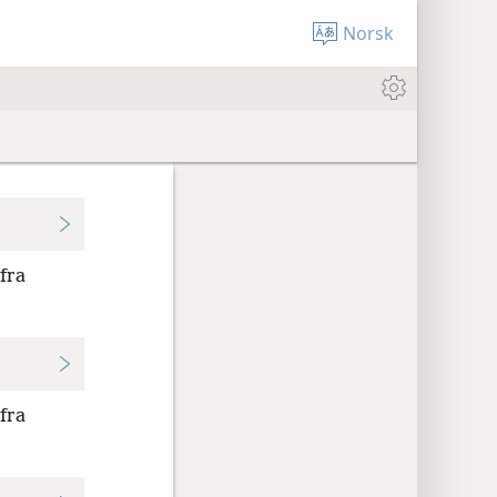
Norsk
fra
fra