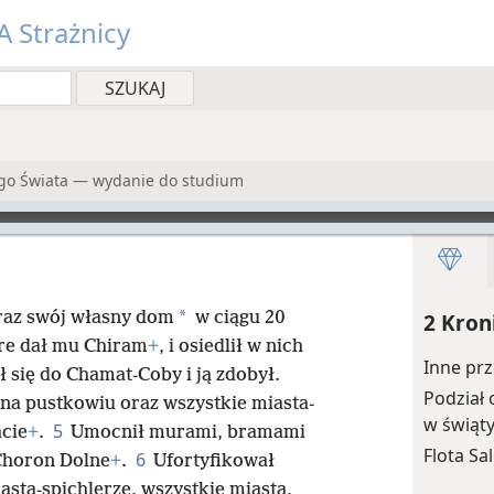
 Strażnicy
ego Świata — wydanie do studium
*
az swój własny dom
w ciągu 20
2 Kron
re dał mu Chiram
+
, i osiedlił w nich
Inne pr
się do Chamat-Coby i ją zdobył.
Podział
a pustkowiu oraz wszystkie miasta-
w świąt
5
cie
+
.
Umocnił murami, bramami
Flota S
6
Choron Dolne
+
.
Ufortyfikował
asta-spichlerze, wszystkie miasta,