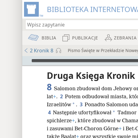
BIBLIOTEKA INTERNETOWA
BIBLIA
PUBLIKACJE
ZEBRANIA
2 Kronik 8
Pismo Święte w Przekładzie Now
Audio Player
iata
Druga Księga Kronik
8
Salomon zbudował dom Jehowy or
2
lat
+
.
Potem odbudował miasta, któ
3
*
Izraelitów
.
Ponadto Salomon udał 
4
*
Następnie ufortyfikował
Tadmor n
8
spichlerze
+
, które zbudował w Chama
i zasuwami Bet-Choron Górne
+
i Bet-
16
także Baalat
+
oraz wszystkie swoje mi