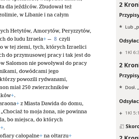
2 Kron
sta dla jeźdźców. Zbudował też
Przypis
olimie, w Libanie i na całym
*
Lub „p
lałych Hetytów, Amorytów, Peryzzytów,
8
ch do ludu Izraela
+
—
czyli
Odsyłac
 tej ziemi, tych, których Izraelici
+
1Kl 6:
 do przymusowej pracy i tak jest do
tów Salomon nie powoływał do pracy
2 Kron
ownikami, dowódcami jego
Przypis
którzy powozili rydwanami,
*
Dosł. 
mon miał 250 zwierzchników
ników
+
.
Odsyłac
faraona
+
z Miasta Dawida do domu,
: „Chociaż to moja żona, nie powinna
+
1Kl 5:
a, bo miejsca, do których
Skor
”
+
.
ofiary całopalne
+
na ołtarzu
+
2 Kron