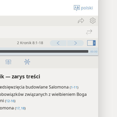
polski
2 Kronik 8:1-18
00:00
ik — zarys treści
zedsięwzięcia budowlane Salomona
(
1-11
)
 obowiązków związanych z wielbieniem Boga
yni
(
12-16
)
alomona
(
17, 18
)