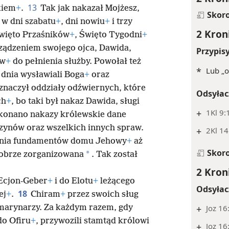
13
kiem
+
.
Tak jak nakazał Mojżesz,
Skor
 w dni szabatu
+
, dni nowiu
+
i trzy
2 Kron
Święto Przaśników
+
, Święto Tygodni
+
rządzeniem swojego ojca, Dawida,
Przypis
ów
+
do pełnienia służby. Powołał też
*
Lub „
 dnia wysławiali Boga
+
oraz
znaczył oddziały odźwiernych, które
Odsyłac
ch
+
, bo taki był nakaz Dawida, sługi
+
1Kl 9:
konano nakazy królewskie dane
zynów oraz wszelkich innych spraw.
+
2Kl 14
enia fundamentów domu Jehowy
+
aż
Skor
*
dobrze zorganizowana
. Tak został
2 Kron
Ecjon-Geber
+
i do Elotu
+
leżącego
Odsyłac
18
ej
+
.
Chiram
+
przez swoich sług
marynarzy. Za każdym razem, gdy
+
Joz 16
do Ofiru
+
, przywozili stamtąd królowi
+
Joz 16