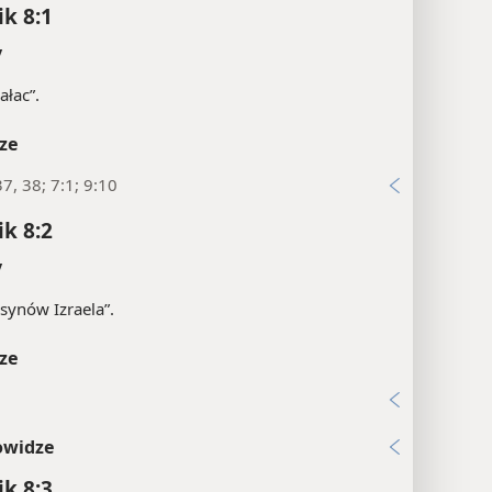
ik 8:1
y
ałac”.
ze
37, 38; 7:1; 9:10
ik 8:2
y
„synów Izraela”.
ze
1
owidze
ik 8:3