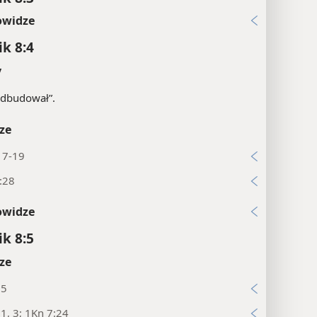
owidze
ik 8:4
y
odbudował”.
ze
17-19
:28
owidze
ik 8:5
ze
:5
:1, 3; 1Kn 7:24