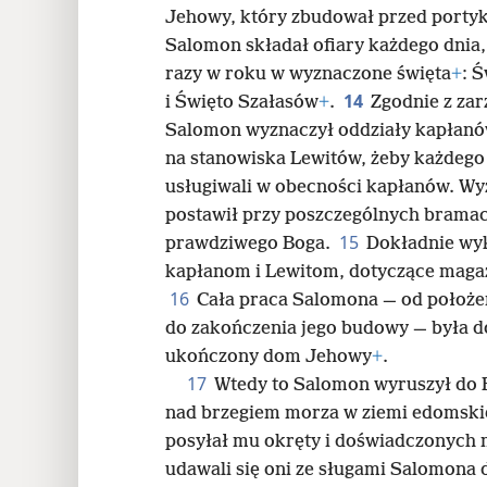
Jehowy, który zbudował przed porty
Salomon składał ofiary każdego dnia,
razy w roku w wyznaczone święta
+
: 
14
i Święto Szałasów
+
.
Zgodnie z za
Salomon wyznaczył oddziały kapłan
na stanowiska Lewitów, żeby każdego
usługiwali w obecności kapłanów. Wy
postawił przy poszczególnych brama
15
prawdziwego Boga.
Dokładnie wy
kapłanom i Lewitom, dotyczące maga
16
Cała praca Salomona — od położ
do zakończenia jego budowy — była 
ukończony dom Jehowy
+
.
17
Wtedy to Salomon wyruszył do 
nad brzegiem morza w ziemi edomski
posyłał mu okręty i doświadczonych 
udawali się oni ze sługami Salomona 