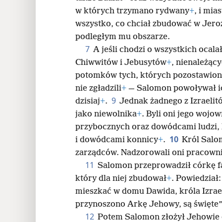
w których trzymano rydwany
+
, i mia
wszystko, co chciał zbudować w Jeroz
podległym mu obszarze.
7
A jeśli chodzi o wszystkich oca
Chiwwitów i Jebusytów
+
, nienależący
potomków tych, których pozostawiono w
nie zgładzili
+
— Salomon powoływał ich
9
dzisiaj
+
.
Jednak żadnego z Izraeli
jako niewolnika
+
. Byli oni jego woj
przybocznych oraz dowódcami ludzi, 
10
i dowódcami konnicy
+
.
Król Salo
zarządców. Nadzorowali oni pracow
11
Salomon przeprowadził córkę 
który dla niej zbudował
+
. Powiedział
mieszkać w domu Dawida, króla Izrael
przynoszono Arkę Jehowy, są święte
12
Potem Salomon złożył Jehowie 