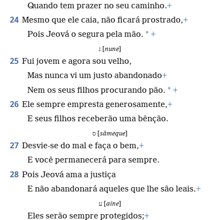
Quando tem prazer no seu caminho.
+
24
Mesmo que ele caia, não ficará prostrado,
+
*
Pois Jeová o segura pela mão.
+
נ [
nune
]
25
Fui jovem e agora sou velho,
Mas nunca vi um justo abandonado
+
*
Nem os seus filhos procurando pão.
+
26
Ele sempre empresta generosamente,
+
E seus filhos receberão uma bênção.
ס [
sâmeque
]
27
Desvie-se do mal e faça o bem,
+
E você permanecerá para sempre.
28
Pois Jeová ama a justiça
E não abandonará aqueles que lhe são leais.
+
ע [
aine
]
Eles serão sempre protegidos;
+