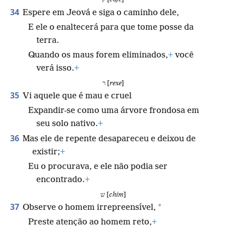
34
Espere em Jeová e siga o caminho dele,
E ele o enaltecerá para que tome posse da
terra.
Quando os maus forem eliminados,
+
você
verá isso.
+
ר [
rexe
]
35
Vi aquele que é mau e cruel
Expandir-se como uma árvore frondosa em
seu solo nativo.
+
36
Mas ele de repente desapareceu e deixou de
existir;
+
Eu o procurava, e ele não podia ser
encontrado.
+
ש [
chim
]
37
*
Observe o homem irrepreensível,
Preste atenção ao homem reto,
+