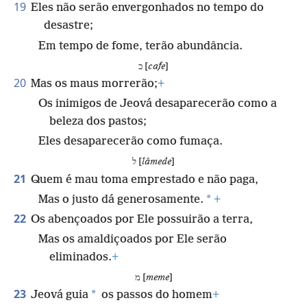
19
Eles não serão envergonhados no tempo do
desastre;
Em tempo de fome, terão abundância.
כ [
cafe
]
20
Mas os maus morrerão;
+
Os inimigos de Jeová desaparecerão como a
beleza dos pastos;
Eles desaparecerão como fumaça.
ל [
lâmede
]
21
Quem é mau toma emprestado e não paga,
*
Mas o justo dá generosamente.
+
22
Os abençoados por Ele possuirão a terra,
Mas os amaldiçoados por Ele serão
eliminados.
+
מ [
meme
]
23
*
Jeová guia
os passos do homem
+