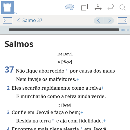
Salmo 37
Audio Player
00:00
Salmos
De Davi.
א [
álefe
]
37
*
Não fique aborrecido
por causa dos maus
Nem inveje os malfeitores.
+
2
Eles secarão rapidamente como a relva
+
E murcharão como a relva ainda verde.
ב [
bete
]
3
Confie em Jeová e faça o bem;
+
*
Resida na terra
e aja com fidelidade.
+
4
*
Encontre a mais plena alegria
em Jeová,