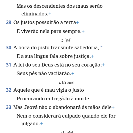
Mas os descendentes dos maus serão
eliminados.
+
29
Os justos possuirão a terra
+
E viverão nela para sempre.
+
פ [
pê
]
30
*
A boca do justo transmite sabedoria,
E a sua língua fala sobre justiça.
+
31
A lei do seu Deus está no seu coração;
+
Seus pés não vacilarão.
+
צ [
tsadê
]
32
Aquele que é mau vigia o justo
Procurando entregá-lo à morte.
33
Mas Jeová não o abandonará às mãos dele
+
Nem o considerará culpado quando ele for
julgado.
+
ק [
cofe
]