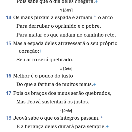
Pois sabe que o dia deles chegará.
+
ח [
hete
]
14
*
Os maus puxam a espada e armam
o arco
Para derrubar o oprimido e o pobre,
Para matar os que andam no caminho reto.
15
Mas a espada deles atravessará o seu próprio
coração;
+
Seu arco será quebrado.
ט [
tete
]
16
Melhor é o pouco do justo
Do que a fartura de muitos maus.
+
17
Pois os braços dos maus serão quebrados,
Mas Jeová sustentará os justos.
י [
iode
]
18
*
Jeová sabe o que os íntegros passam,
E a herança deles durará para sempre.
+