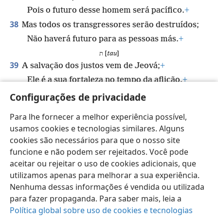
Pois o futuro desse homem será pacífico.
+
38
Mas todos os transgressores serão destruídos;
Não haverá futuro para as pessoas más.
+
ת [
tau
]
39
A salvação dos justos vem de Jeová;
+
Ele é a sua fortaleza no tempo da aflição.
+
40
Jeová os ajudará e os livrará.
+
Configurações de privacidade
Ele os livrará dos maus e os salvará,
Para lhe fornecer a melhor experiência possível,
Porque se refugiam nele.
+
usamos cookies e tecnologias similares. Alguns
cookies são necessários para que o nosso site
funcione e não podem ser rejeitados. Você pode
aceitar ou rejeitar o uso de cookies adicionais, que
utilizamos apenas para melhorar a sua experiência.
Português (Brasil)
Compartilhar
Preferências
Nenhuma dessas informações é vendida ou utilizada
Copyright
© 2026 Watch Tower Bible and Tract Society of Pennsylvania
para fazer propaganda. Para saber mais, leia a
Termos de Uso
Política de Privacidade
Configurações de Privacidade
Login
JW.ORG
Política global sobre uso de cookies e tecnologias