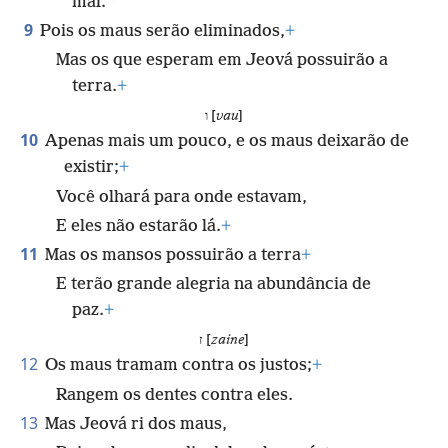
*
mal.
9
Pois os maus serão eliminados,
+
Mas os que esperam em Jeová possuirão a
terra.
+
ו [
vau
]
10
Apenas mais um pouco, e os maus deixarão de
existir;
+
Você olhará para onde estavam,
E eles não estarão lá.
+
11
Mas os mansos possuirão a terra
+
E terão grande alegria na abundância de
paz.
+
ז [
zaine
]
12
Os maus tramam contra os justos;
+
Rangem os dentes contra eles.
13
Mas Jeová ri dos maus,