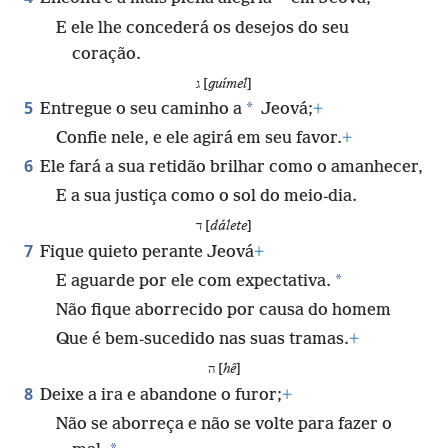
E ele lhe concederá os desejos do seu
coração.
ג [
guímel
]
5
*
Entregue o seu caminho a
Jeová;
+
Confie nele, e ele agirá em seu favor.
+
6
Ele fará a sua retidão brilhar como o amanhecer,
E a sua justiça como o sol do meio-dia.
ד [
dálete
]
7
Fique quieto perante Jeová
+
*
E aguarde por ele com expectativa.
Não fique aborrecido por causa do homem
Que é bem-sucedido nas suas tramas.
+
ה [
hê
]
8
Deixe a ira e abandone o furor;
+
Não se aborreça e não se volte para fazer o