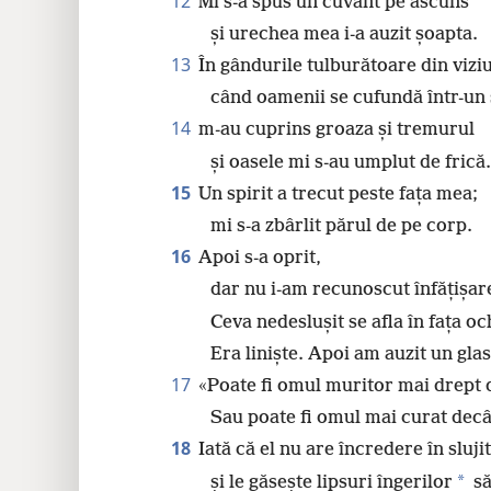
12
Mi s-a spus un cuvânt pe ascuns
și urechea mea i-a auzit șoapta.
13
În gândurile tulburătoare din viziu
când oamenii se cufundă într-un
14
m-au cuprins groaza și tremurul
și oasele mi s-au umplut de frică.
15
Un spirit a trecut peste fața mea;
mi s-a zbârlit părul de pe corp.
16
Apoi s-a oprit,
dar nu i-am recunoscut înfățișar
Ceva nedeslușit se afla în fața oc
Era liniște. Apoi am auzit un glas
17
«Poate fi omul muritor mai drept
Sau poate fi omul mai curat decât
18
Iată că el nu are încredere în slujit
*
și le găsește lipsuri îngerilor
să