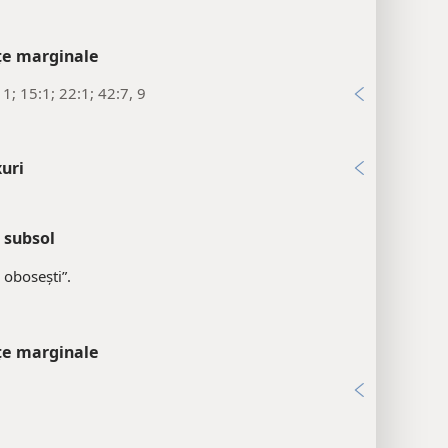
țe marginale
11; 15:1; 22:1; 42:7, 9
uri
 subsol
u obosești”.
țe marginale
1