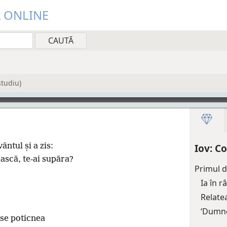
Ă ONLINE
studiu)
ântul și a zis:
Iov: Co
ască, te-ai supăra?
Primul di
Ia în r
Relatea
‘Dumnez
e se poticnea