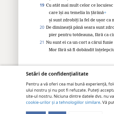
19
Cu atât mai mult celor ce locuiesc 
care își au temelia în țărână
+
și sunt zdrobiți la fel de ușor ca 
20
De dimineață până seara sunt zdro
pier pentru totdeauna, fără ca c
21
Nu sunt ei ca un cort a cărui funie
Mor fără să fi dobândit înțelepci
Setări de confidențialitate
Copyright
© 2026 Watch Tower Bible and Tract Soc
Pentru a vă oferi cea mai bună experiență, fo
ului nostru și nu pot fi refuzate. Puteți acce
site-ul nostru. Niciuna dintre datele dvs. nu v
cookie-urilor și a tehnologiilor similare
. Vă pu