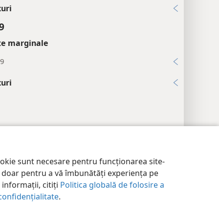
uri
9
țe marginale
19
uri
ri de confidențialitate
Conectare
JW.ORG
ookie sunt necesare pentru funcționarea site-
im doar pentru a vă îmbunătăți experiența pe
informații, citiți
Politica globală de folosire a
confidențialitate
.