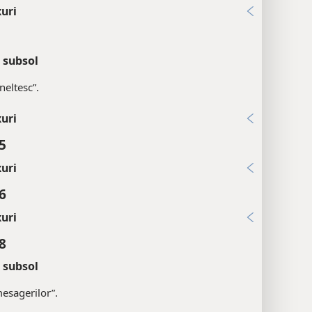
uri
 subsol
neltesc”.
uri
5
uri
6
uri
8
 subsol
esagerilor”.