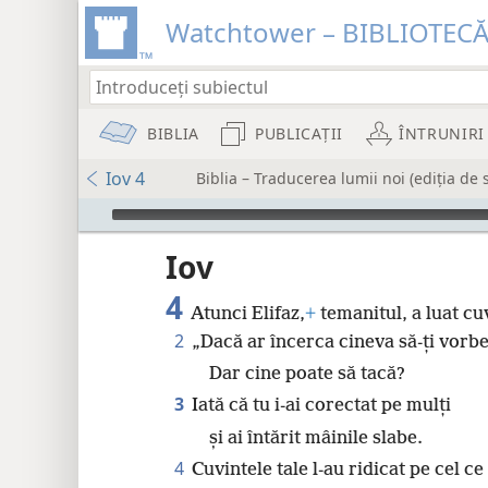
Watchtower – BIBLIOTEC
BIBLIA
PUBLICAȚII
ÎNTRUNIRI
Iov 4
Biblia – Traducerea lumii noi (ediția de 
Audio Player
Iov
4
Atunci Elifaz,
+
temanitul, a luat cuv
2
„Dacă ar încerca cineva să-ți vorbe
Dar cine poate să tacă?
8
3
Iată că tu i-ai corectat pe mulți
16
și ai întărit mâinile slabe.
4
Cuvintele tale l-au ridicat pe cel c