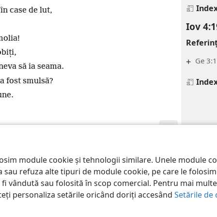
Index
în case de lut,
Iov 4:1
molia!
Referin
biți,
+
Ge 3:
ineva să ia seama.
 a fost smulsă?
Index
une.
iety of Pennsylvania
Condiții de utilizare
Politică de confidențialitate
Setă
losim module cookie și tehnologii similare. Unele module c
pta sau refuza alte tipuri de module cookie, pe care le folos
a fi vândută sau folosită în scop comercial. Pentru mai multe 
teți personaliza setările oricând doriți accesând
Setările de 