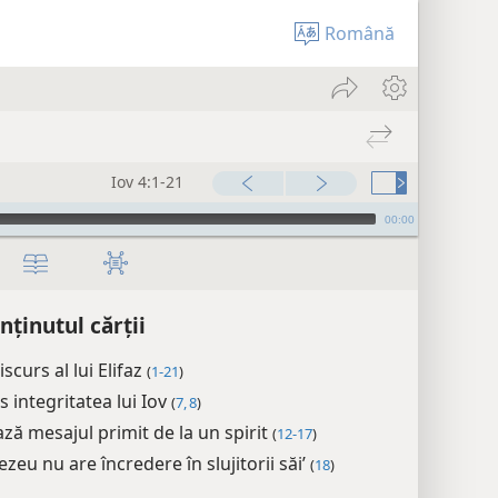
Română
Iov 4:1-21
00:00
nținutul cărții
scurs al lui Elifaz
(
1-21
)
âs integritatea lui Iov
(
7, 8
)
ză mesajul primit de la un spirit
(
12-17
)
eu nu are încredere în slujitorii săi’
(
18
)