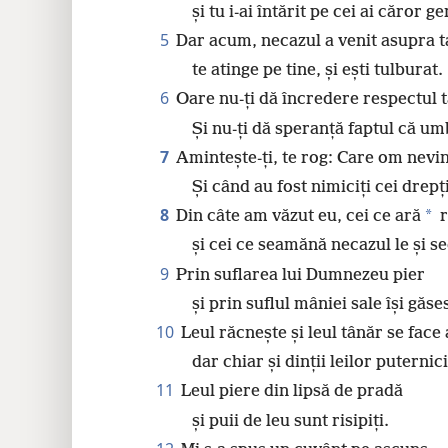
și tu i-ai întărit pe cei ai căror 
5
Dar acum, necazul a venit asupra ta,
te atinge pe tine, și ești tulburat.
6
Oare nu-ți dă încredere respectul
Și nu-ți dă speranță faptul că umb
7
Amintește-ți, te rog: Care om nevin
Și când au fost nimiciți cei drepț
8
*
Din câte am văzut eu, cei ce ară
r
și cei ce seamănă necazul le și s
9
Prin suflarea lui Dumnezeu pier
și prin suflul mâniei sale își găse
10
Leul răcnește și leul tânăr se face 
dar chiar și dinții leilor puternic
11
Leul piere din lipsă de pradă
și puii de leu sunt risipiți.