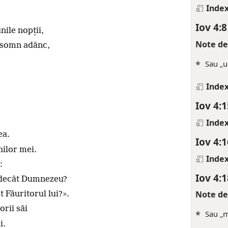
Index
Iov 4:8
nile nopții,
Note de
 somn adânc,
*
Sau „u
Index
Iov 4:1
Index
ea.
Iov 4:1
hilor mei.
Index
:
Iov 4:1
 decât Dumnezeu?
Note de
 Făuritorul lui?».
orii săi
*
Sau „m
i.