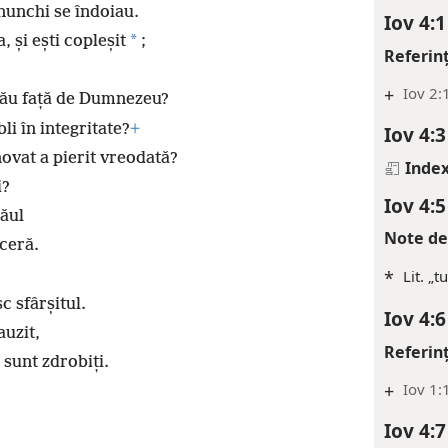
genunchi se îndoiau.
Iov 4:1
*
 și ești copleșit
;
Referin
+
Iov 2:
 tău față de Dumnezeu?
li în integritate?
+
Iov 4:3
ovat a pierit vreodată?
Index
i?
Iov 4:5
ăul
Note de
eceră.
*
Lit. „t
sc sfârșitul.
Iov 4:6
auzit,
Referin
i sunt zdrobiți.
+
Iov 1:
Iov 4:7