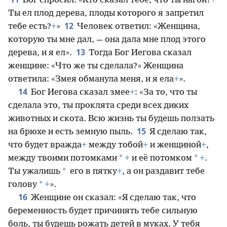
Бог спросил: «Кто сказал тебе, что ты нагой?
+
Ты ел плод дерева, плоды которого я запретил
12
тебе есть?
+
»
Человек ответил: «Женщина,
которую ты мне дал, — она дала мне плод этого
13
дерева, и я ел».
Тогда Бог Иегова сказал
женщине: «Что же ты сделала?» Женщина
ответила: «Змея обманула меня, и я ела
+
».
14
Бог Иегова сказал змее
+
: «За то, что ты
сделала это, ты проклята среди всех диких
животных и скота. Всю жизнь ты будешь ползать
15
на брюхе и есть земную пыль.
Я сделаю так,
что будет вражда
+
между тобой
+
и женщиной
+
,
*
*
между твоими потомками
+
и её потомком
+
.
*
Ты ужалишь
его в пятку
+
, а он раздавит тебе
*
голову
+
».
16
Женщине он сказал: «Я сделаю так, что
беременность будет причинять тебе сильную
боль, ты будешь рожать детей в муках. У тебя