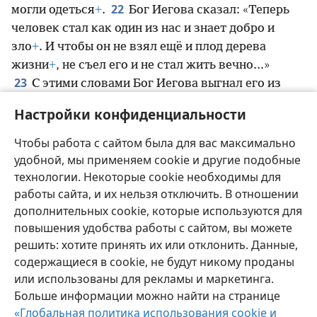
22
могли одеться
+
.
Бог Иегова сказал: «Теперь
человек стал как один из нас и знает добро и
зло
+
. И чтобы он не взял ещё и плод дерева
жизни
+
, не съел его и не стал жить вечно...»
23
С этими словами Бог Иегова выгнал его из
Эдемского сада
+
, чтобы он возделывал землю, из
Настройки конфиденциальности
24
которой был создан
+
.
Выгнав человека, он
поставил на восточной стороне Эдемского сада
Чтобы работа с сайтом была для вас максимально
херувимов
+
с вращающимся огненным мечом,
удобной, мы применяем cookie и другие подобные
чтобы охранять путь к дереву жизни.
технологии. Некоторые cookie необходимы для
работы сайта, и их нельзя отключить. В отношении
дополнительных cookie, которые используются для
повышения удобства работы с сайтом, вы можете
решить: хотите принять их или отклонить. Данные,
Русский
Поделиться
Настройки
содержащиеся в cookie, не будут никому проданы
Copyright
© 2026 Watch Tower Bible and Tract Society of Pennsylvania
или использованы для рекламы и маркетинга.
Условия использования
Политика конфиденциальности
Больше информации можно найти на странице
Настройки конфиденциальности
Войти
JW.ORG
«Глобальная политика использования cookie и