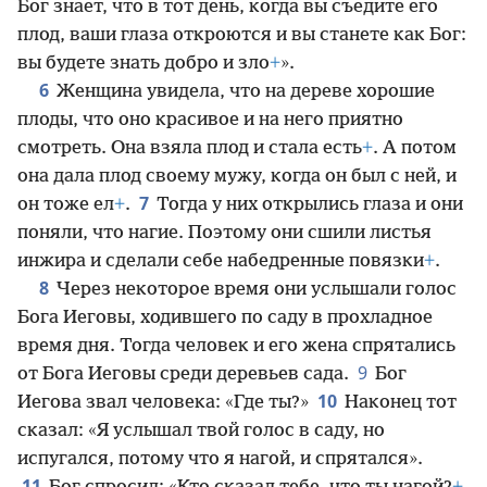
Бог знает, что в тот день, когда вы съедите его
плод, ваши глаза откроются и вы станете как Бог:
вы будете знать добро и зло
+
».
6
Женщина увидела, что на дереве хорошие
плоды, что оно красивое и на него приятно
смотреть. Она взяла плод и стала есть
+
. А потом
она дала плод своему мужу, когда он был с ней, и
7
он тоже ел
+
.
Тогда у них открылись глаза и они
поняли, что нагие. Поэтому они сшили листья
инжира и сделали себе набедренные повязки
+
.
8
Через некоторое время они услышали голос
Бога Иеговы, ходившего по саду в прохладное
время дня. Тогда человек и его жена спрятались
9
от Бога Иеговы среди деревьев сада.
Бог
10
Иегова звал человека: «Где ты?»
Наконец тот
сказал: «Я услышал твой голос в саду, но
испугался, потому что я нагой, и спрятался».
11