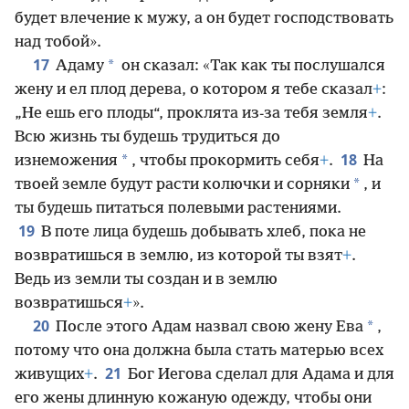
будет влечение к мужу, а он будет господствовать
над тобой».
17
*
Адаму
он сказал: «Так как ты послушался
жену и ел плод дерева, о котором я тебе сказал
+
:
„Не ешь его плоды“, проклята из-за тебя земля
+
.
Всю жизнь ты будешь трудиться до
18
*
изнеможения
, чтобы прокормить себя
+
.
На
*
твоей земле будут расти колючки и сорняки
, и
ты будешь питаться полевыми растениями.
19
В поте лица будешь добывать хлеб, пока не
возвратишься в землю, из которой ты взят
+
.
Ведь из земли ты создан и в землю
возвратишься
+
».
20
*
После этого Адам назвал свою жену Ева
,
потому что она должна была стать матерью всех
21
живущих
+
.
Бог Иегова сделал для Адама и для
его жены длинную кожаную одежду, чтобы они