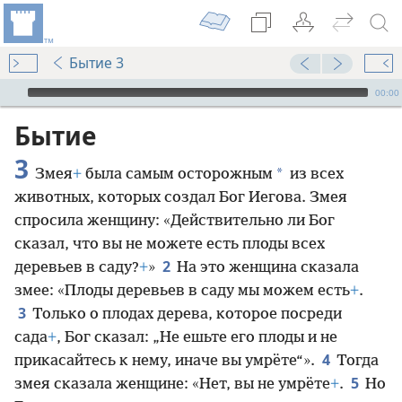
Бытие 3
Audio Player
00:00
Бытие
3
*
Змея
+
была самым осторожным
из всех
животных, которых создал Бог Иегова. Змея
спросила женщину: «Действительно ли Бог
сказал, что вы не можете есть плоды всех
2
деревьев в саду?
+
»
На это женщина сказала
змее: «Плоды деревьев в саду мы можем есть
+
.
3
Только о плодах дерева, которое посреди
сада
+
, Бог сказал: „Не ешьте его плоды и не
4
прикасайтесь к нему, иначе вы умрёте“».
Тогда
5
змея сказала женщине: «Нет, вы не умрёте
+
.
Но