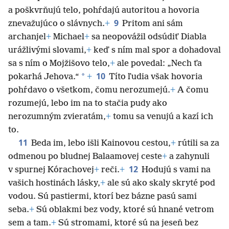
a poškvrňujú telo, pohŕdajú autoritou a hovoria
9
znevažujúco o slávnych.
+
Pritom ani sám
archanjel
+
Michael
+
sa neopovážil odsúdiť Diabla
urážlivými slovami,
+
keď s ním mal spor a dohadoval
sa s ním o Mojžišovo telo,
+
ale povedal: „Nech ťa
10
*
pokarhá Jehova.“
+
Títo ľudia však hovoria
pohŕdavo o všetkom, čomu nerozumejú.
+
A čomu
rozumejú, lebo im na to stačia pudy ako
nerozumným zvieratám,
+
tomu sa venujú a kazí ich
to.
11
Beda im, lebo išli Kainovou cestou,
+
rútili sa za
odmenou po bludnej Balaamovej ceste
+
a zahynuli
12
v spurnej Kórachovej
+
reči.
+
Hodujú s vami na
vašich hostinách lásky,
+
ale sú ako skaly skryté pod
vodou. Sú pastiermi, ktorí bez bázne pasú sami
seba.
+
Sú oblakmi bez vody, ktoré sú hnané vetrom
sem a tam.
+
Sú stromami, ktoré sú na jeseň bez