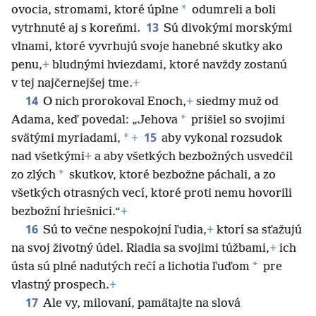
*
ovocia, stromami, ktoré úplne
odumreli a boli
13
vytrhnuté aj s koreňmi.
Sú divokými morskými
vlnami, ktoré vyvrhujú svoje hanebné skutky ako
penu,
+
bludnými hviezdami, ktoré navždy zostanú
v tej najčernejšej tme.
+
14
O nich prorokoval Enoch,
+
siedmy muž od
*
Adama, keď povedal: „Jehova
prišiel so svojimi
15
*
svätými myriadami,
+
aby vykonal rozsudok
nad všetkými
+
a aby všetkých bezbožných usvedčil
*
zo zlých
skutkov, ktoré bezbožne páchali, a zo
všetkých otrasných vecí, ktoré proti nemu hovorili
bezbožní hriešnici.“
+
16
Sú to večne nespokojní ľudia,
+
ktorí sa sťažujú
na svoj životný údel. Riadia sa svojimi túžbami,
+
ich
*
ústa sú plné nadutých rečí a lichotia ľuďom
pre
vlastný prospech.
+
17
Ale vy, milovaní, pamätajte na slová