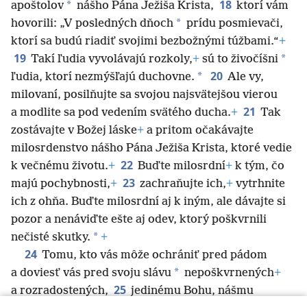
18
*
apoštolov
nášho Pána Ježiša Krista,
ktorí vám
*
hovorili: „V posledných dňoch
prídu posmievači,
ktorí sa budú riadiť svojimi bezbožnými túžbami.“
+
19
*
Takí ľudia vyvolávajú rozkoly,
+
sú to
živočíšni
20
*
ľudia, ktorí nezmýšľajú duchovne.
Ale vy,
milovaní, posilňujte sa svojou najsvätejšou vierou
21
a modlite sa pod vedením svätého ducha.
+
Tak
zostávajte v Božej láske
+
a pritom očakávajte
milosrdenstvo nášho Pána Ježiša Krista, ktoré vedie
22
k večnému životu.
+
Buďte milosrdní
+
k tým, čo
23
majú pochybnosti,
+
zachraňujte ich,
+
vytrhnite
ich z ohňa. Buďte milosrdní aj k iným, ale dávajte si
pozor a nenáviďte ešte aj odev, ktorý poškvrnili
*
nečisté skutky.
+
24
Tomu, kto vás môže ochrániť pred pádom
*
a doviesť vás pred svoju slávu
nepoškvrnených
+
25
a rozradostených,
jedinému Bohu, nášmu