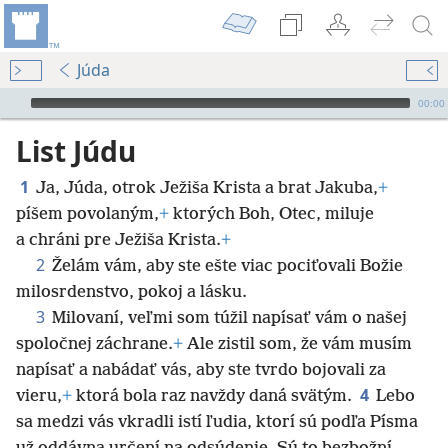
Júda
Audio Player
00:00
List Júdu
1
Ja, Júda, otrok Ježiša Krista a brat Jakuba,
+
píšem povolaným,
+
ktorých Boh, Otec, miluje
a chráni pre Ježiša Krista.
+
2
Želám vám, aby ste ešte viac pociťovali Božie
milosrdenstvo, pokoj a lásku.
3
Milovaní, veľmi som túžil napísať vám o našej
spoločnej záchrane.
+
Ale zistil som, že vám musím
napísať a nabádať vás, aby ste tvrdo bojovali za
4
vieru,
+
ktorá bola raz navždy daná svätým.
Lebo
sa medzi
vás vkradli istí ľudia, ktorí sú podľa Písma