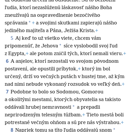
už oddávna určení na odsúdenie. Sú to bezbožní
ľudia, ktorí nezaslúženú láskavosť nášho Boha
zneužívajú na ospravedlnenie bezočivého
*
správania
+
a svojimi skutkami zapierajú nášho
jediného majiteľa a Pána, Ježiša Krista.
+
5
Aj keď to už všetko viete, chcem vám
*
pripomenúť, že Jehova
síce vyslobodil svoj ľud
z Egypta,
+
ale potom zničil tých, ktorí nemali vieru.
+
6
A anjelov, ktorí nezostali vo svojom pôvodnom
postavení, ale opustili príbytok,
+
ktorý im bol
určený, drží vo večných putách v hustej tme, až kým
nad nimi nebude vykonaný rozsudok vo veľký deň.
+
7
Podobne to bolo so Sodomou, Gomorou
a okolitými mestami, ktorých obyvatelia sa takisto
*
oddávali hrubej nemravnosti
a prepadli
neprirodzeným telesným túžbam.
+
Tieto mestá boli
potrestané večným ohňom a sú pre nás výstrahou.
+
8
*
Napriek tomu sa títo ľudia oddávajú snom