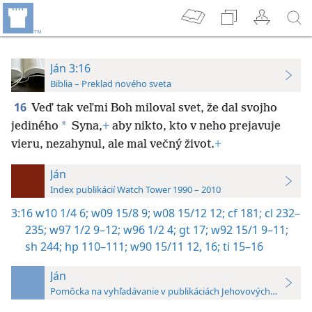
Ján 3:16
Biblia – Preklad nového sveta
16
Veď tak veľmi Boh miloval svet, že dal svojho
*
jediného
Syna,
+
aby nikto, kto v neho prejavuje
vieru, nezahynul, ale mal večný život.
+
Ján
Index publikácií Watch Tower 1990 – 2010
3:16
w10 1/4 6;
w09 15/8 9;
w08 15/12 12;
cf 181;
cl 232–
235;
w97 1/2 9–12;
w96 1/2 4;
gt 17;
w92 15/1 9–11;
sh 244;
hp 110–111;
w90 15/11 12,
16;
ti 15–16
Ján
Pomôcka na vyhľadávanie v publikáciách Jehovových svedkov 