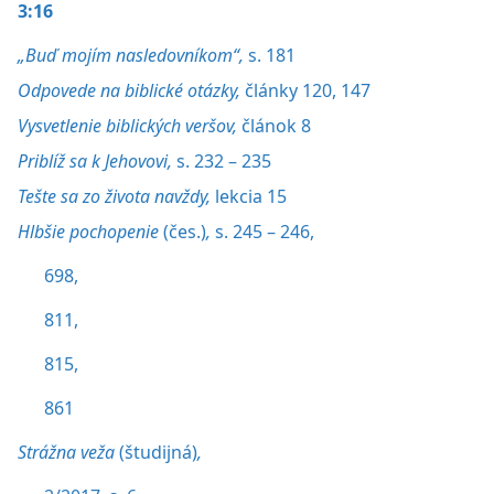
3:16
„Buď mojím nasledovníkom“,
s. 181
Odpovede na biblické otázky,
články 120,
147
Vysvetlenie biblických veršov,
článok 8
Priblíž sa k Jehovovi,
s. 232 – 235
Tešte sa zo života navždy,
lekcia 15
Hlbšie pochopenie
(čes.)
,
s. 245 – 246,
698,
811,
815,
861
Strážna veža
(študijná)
,