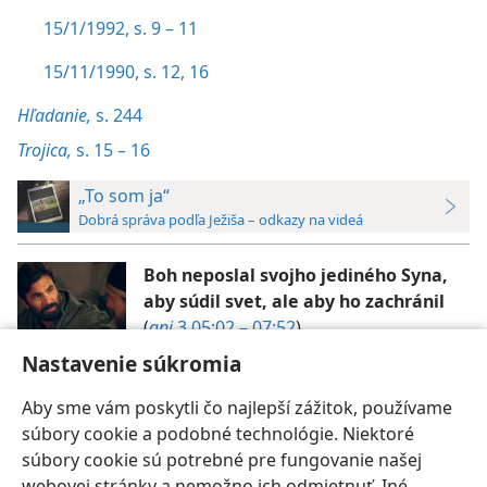
15/1/1992, s. 9 – 11
15/11/1990, s. 12,
16
Hľadanie,
s. 244
Trojica,
s. 15 – 16
„To som ja“
Dobrá správa podľa Ježiša – odkazy na videá
Boh neposlal svojho jediného Syna,
aby súdil svet, ale aby ho zachránil
(
gnj
3 05:02 – 07:52
)
Nastavenie súkromia
Aby sme vám poskytli čo najlepší zážitok, používame
súbory cookie a podobné technológie. Niektoré
súbory cookie sú potrebné pre fungovanie našej
webovej stránky a nemožno ich odmietnuť. Iné