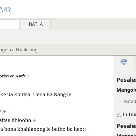
ARY
angolo a Halalelang
oriso ea Asafe.
+
Pesale
Mangolo
e ke ua khutsa, Uena Ea Nang le
+
2Kr 20
e;
+
Li-In
itse lihlooho.
+
Pesale
la bona khahlanong le batho ba hao;
+
Mangolo