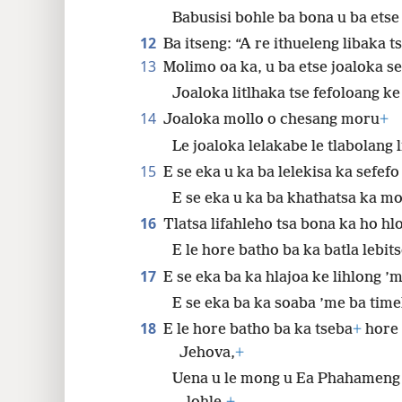
Babusisi bohle ba bona u ba etse
12
Ba itseng: “A re ithueleng libaka t
13
Molimo oa ka, u ba etse joaloka s
Joaloka litlhaka tse fefoloang k
14
Joaloka mollo o chesang moru
+
Le joaloka lelakabe le tlabolang 
15
E se eka u ka ba lelekisa ka sefefo
E se eka u ka ba khathatsa ka mo
16
Tlatsa lifahleho tsa bona ka ho h
E le hore batho ba ka batla lebit
17
E se eka ba ka hlajoa ke lihlong ’
E se eka ba ka soaba ’me ba time
18
E le hore batho ba ka tseba
+
hore 
Jehova,
+
Uena u le mong u Ea Phahameng 