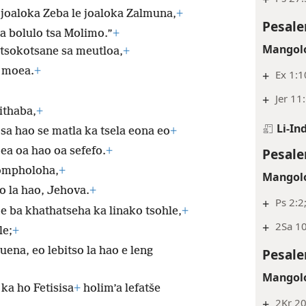
 joaloka Zeba le joaloka Zalmuna,
+
Pesale
sa bolulo tsa Molimo.”
+
Mangolo
etsokotsane sa meutloa,
+
e moea.
+
+
Ex 1:1
+
Jer 11
lithaba,
+
Li-In
 sa hao se matla ka tsela eona eo
+
ea oa hao oa sefefo.
+
Pesale
lompholoha,
+
Mangolo
so la hao, Jehova.
+
+
Ps 2:2
me ba khathatseha ka linako tsohle,
+
+
2Sa 10
le;
+
uena, eo lebitso la hao e leng
Pesale
Mangolo
ka ho Fetisisa
+
holim’a lefatše
+
2Kr 2