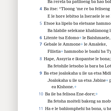
Ba rerela ba patiloeng ba hao bo
4
Ba itse: “Tloong ’me re ba feliseng
E le hore lebitso la Iseraele le se
5
Etsoe ka lipelo ba eletsane hamm
Ba hlabile selekane khahlanong l
6
Litente tsa Edomo
+
le Baishmaele
7
Gebale le Ammone
+
le Amaleke,
Filistia
+
hammoho le baahi ba Ty
8
Hape, Assyria e ikopantse le bona;
Ba fetohile letsoho la bara ba Lot
9
Ba etse joalokaha u ile ua etsa Mid
Joalokaha u ile ua etsa Jabine
+
p
ea Kishone.
+
10
Ba ile ba felisoa Ene-dore;
+
Ba fetoha moiteli bakeng sa mob
11
Ha e le bahlomphehi ba bona, u ba