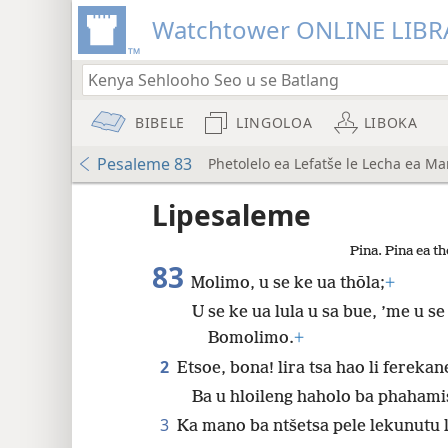
Watchtower ONLINE LIBR
BIBELE
LINGOLOA
LIBOKA
Pesaleme 83
Phetolelo ea Lefatše le Lecha ea M
lo a
Lipesaleme
Pina. Pina ea th
Phetolelo ea Lefatše le Lecha (nwt)
83
Molimo, u se ke ua thōla;
+
U se ke ua lula u sa bue, ’me u s
Bomolimo.
+
8
2
Etsoe, bona! lira tsa hao li ferekan
16
Ba u hloileng haholo ba phahamis
3
Ka mano ba ntšetsa pele lekunutu 