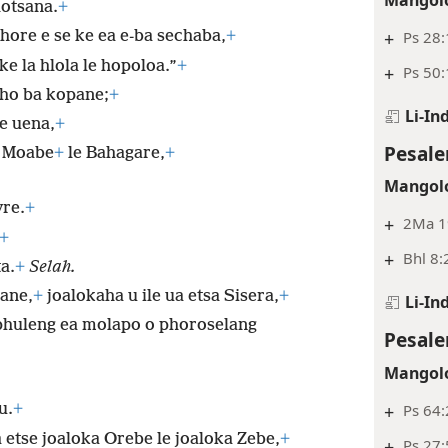
lotsana.
+
+
Ps 28:
 hore e se ke ea e-ba sechaba,
+
 ke la hlola le hopoloa.”
+
+
Ps 50:
oho ba kopane;
+
Li-In
e uena,
+
Pesale
, Moabe
+
le Bahagare,
+
Mangolo
re.
+
+
2Ma 19
+
+
Bhl 8:
a.
+
Selah.
iane,
+
joalokaha u ile ua etsa Sisera,
+
Li-In
huleng ea molapo o phoroselang
Pesale
Mangolo
+
Ps 64:
u.
+
 etse joaloka Orebe le joaloka Zebe,
+
+
Ps 27: