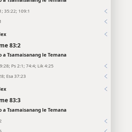
1; 35:22; 109:1
1
dex
me 83:2
 a Tsamaisanang le Temana
:28; Ps 2:1; 74:4; Lik 4:25
28; Esa 37:23
dex
me 83:3
 a Tsamaisanang le Temana
2
5