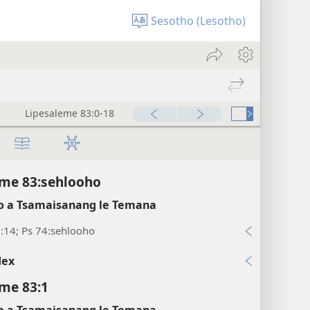
Sesotho (Lesotho)
Lipesaleme 83:0-18
me 83:sehlooho
 a Tsamaisanang le Temana
:14; Ps 74:sehlooho
dex
me 83:1
 a Tsamaisanang le Temana