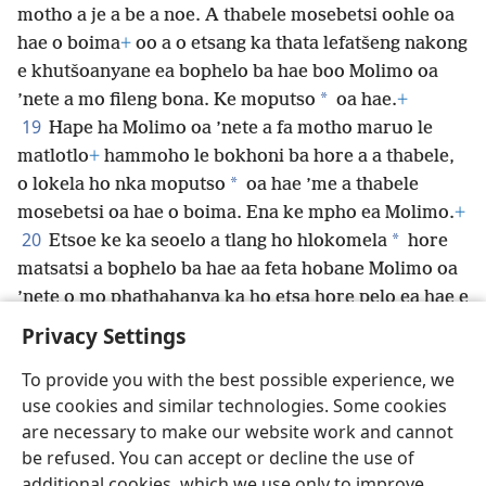
motho a je a be a noe. A thabele mosebetsi oohle oa
hae o boima
+
oo a o etsang ka thata lefatšeng nakong
e khutšoanyane ea bophelo ba hae boo Molimo oa
*
’nete a mo fileng bona. Ke moputso
oa hae.
+
19
Hape ha Molimo oa ’nete a fa motho maruo le
matlotlo
+
hammoho le bokhoni ba hore a a thabele,
*
o lokela ho nka moputso
oa hae ’me a thabele
mosebetsi oa hae o boima. Ena ke mpho ea Molimo.
+
20
*
Etsoe ke ka seoelo a tlang ho hlokomela
hore
matsatsi a bophelo ba hae aa feta hobane Molimo oa
’nete o mo phathahanya ka ho etsa hore pelo ea hae e
thabe.
+
Privacy Settings
To provide you with the best possible experience, we
use cookies and similar technologies. Some cookies
are necessary to make our website work and cannot
Sesotho (Lesotho)
Romela
Ikhethele
be refused. You can accept or decline the use of
Copyright
© 2026 Watch Tower Bible and Tract Society of Pennsylvania
additional cookies, which we use only to improve