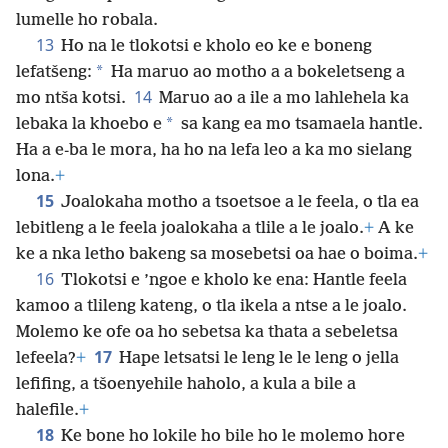
lumelle ho robala.
13
Ho na le tlokotsi e kholo eo ke e boneng
*
lefatšeng:
Ha maruo ao motho a a bokeletseng a
14
mo ntša kotsi.
Maruo ao a ile a mo lahlehela ka
*
lebaka la khoebo e
sa kang ea mo tsamaela hantle.
Ha a e-ba le mora, ha ho na lefa leo a ka mo sielang
lona.
+
15
Joalokaha motho a tsoetsoe a le feela, o tla ea
lebitleng a le feela joalokaha a tlile a le joalo.
+
A ke
ke a nka letho bakeng sa mosebetsi oa hae o boima.
+
16
Tlokotsi e ’ngoe e kholo ke ena: Hantle feela
kamoo a tlileng kateng, o tla ikela a ntse a le joalo.
Molemo ke ofe oa ho sebetsa ka thata a sebeletsa
17
lefeela?
+
Hape letsatsi le leng le le leng o jella
lefifing, a tšoenyehile haholo, a kula a bile a
halefile.
+
18
Ke bone ho lokile ho bile ho le molemo hore