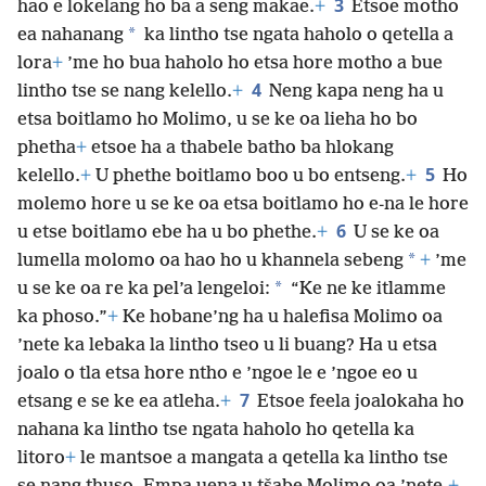
3
hao e lokelang ho ba a seng makae.
+
Etsoe motho
*
ea nahanang
ka lintho tse ngata haholo o qetella a
lora
+
’me ho bua haholo ho etsa hore motho a bue
4
lintho tse se nang kelello.
+
Neng kapa neng ha u
etsa boitlamo ho Molimo, u se ke oa lieha ho bo
phetha
+
etsoe ha a thabele batho ba hlokang
5
kelello.
+
U phethe boitlamo boo u bo entseng.
+
Ho
molemo hore u se ke oa etsa boitlamo ho e-na le hore
6
u etse boitlamo ebe ha u bo phethe.
+
U se ke oa
*
lumella molomo oa hao ho u khannela sebeng
+
’me
*
u se ke oa re ka pel’a lengeloi:
“Ke ne ke itlamme
ka phoso.”
+
Ke hobane’ng ha u halefisa Molimo oa
’nete ka lebaka la lintho tseo u li buang? Ha u etsa
joalo o tla etsa hore ntho e ’ngoe le e ’ngoe eo u
7
etsang e se ke ea atleha.
+
Etsoe feela joalokaha ho
nahana ka lintho tse ngata haholo ho qetella ka
litoro
+
le mantsoe a mangata a qetella ka lintho tse