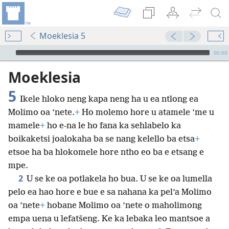
Moeklesia 5
Audio Player
00:00
Moeklesia
5
Ikele hloko neng kapa neng ha u ea ntlong ea
Molimo oa ’nete.
+
Ho molemo hore u atamele ’me u
mamele
+
ho e-na le ho fana ka sehlabelo ka
boikaketsi joalokaha ba se nang kelello ba etsa
+
etsoe ha ba hlokomele hore ntho eo ba e etsang e
mpe.
2
U se ke oa potlakela ho bua. U se ke oa lumella
pelo ea hao hore e bue e sa nahana ka pel’a Molimo
oa ’nete
+
hobane Molimo oa ’nete o maholimong
empa uena u lefatšeng. Ke ka lebaka leo mantsoe a