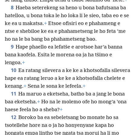
se nang thuso. Empa uena u tšabe Molimo oa ’nete.
+
8
Haeba seterekeng sa heno u bona bafutsana ba
hatelloa, u bona toka le ho loka li le sieo, taba eo e se
ke ea u makatsa.
+
Etsoe ofisiri eo e phahameng e
ntse e shebiloe ke ea e phahametseng le ho feta ’me
ho na le ba bang ba phahametseng bao.
9
Hape phaello ea lefatše e arotsoe har’a banna
bana kaofela. Esita le morena oa ja ha tšimo e
lengoa.
+
10
Ea ratang silevera a ke ke a khotsofalla silevera
hape ea ratang leruo a ke ke a khotsofalla chelete e
kenang.
+
Sena le sona ke lefeela.
+
11
Ha maruo a eketseha, batho ba a jang le bona
baa eketseha.
+
Ho na le molemo ofe ho mong’a ’ona
haese feela ho a sheba?
+
12
Boroko ba ea sebeletsang bo monate ho sa
tsotellehe hore na o ja ho honyenyane kapa ho
hongata empa lintho tse ngata tsa morui ha li mo