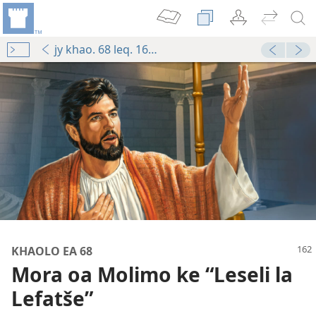
jy khao. 68 leq. 162-leq. 163 ser. 7
osupa
osupa
988
KHAOLO EA 68
Mora oa Molimo ke “Leseli la
Lefatše”
olemo”