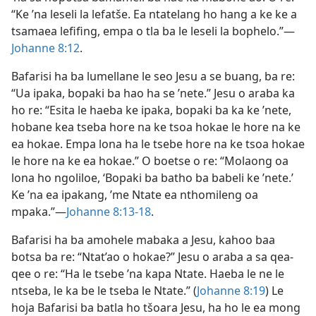
“Ke ’na leseli la lefatše. Ea ntatelang ho hang a ke ke a
tsamaea lefifing, empa o tla ba le leseli la bophelo.”—
Johanne 8:12
.
Bafarisi ha ba lumellane le seo Jesu a se buang, ba re:
“Ua ipaka, bopaki ba hao ha se ’nete.” Jesu o araba ka
ho re: “Esita le haeba ke ipaka, bopaki ba ka ke ’nete,
hobane kea tseba hore na ke tsoa hokae le hore na ke
ea hokae. Empa lona ha le tsebe hore na ke tsoa hokae
le hore na ke ea hokae.” O boetse o re: “Molaong oa
lona ho ngoliloe, ‘Bopaki ba batho ba babeli ke ’nete.’
Ke ’na ea ipakang, ’me Ntate ea nthomileng oa
mpaka.”—
Johanne 8:13-18
.
Bafarisi ha ba amohele mabaka a Jesu, kahoo baa
botsa ba re: “Ntat’ao o hokae?” Jesu o araba a sa qea-
qee o re: “Ha le tsebe ’na kapa Ntate. Haeba le ne le
ntseba, le ka be le tseba le Ntate.” (
Johanne 8:19
) Le
hoja Bafarisi ba batla ho tšoara Jesu, ha ho le ea mong