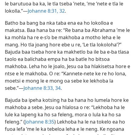
le barutuoa ba ka, le tla tseba ’nete, ’me ’nete e tla le
lokolla.”—
Johanne 8:31, 32
.
Batho ba bang ba nka taba ena ea ho lokolloa e
makatsa. Baa hana ba re: “Re bana ba Abrahama ’me le
ka mohla ha re e-s’o be makhoba a motho leha e le
mang. Ho tla joang hore ebe u re, ‘Le tla lokoloha’?”
Bajuda baa tseba hore ka makhetlo ba ile ba e-ba tlasa
taolo ea balichaba empa ha ba batle ho bitsoa
makhoba. Leha ho le joalo, Jesu oa ba hlakisetsa hore e
ntse e le makhoba. O re: “Kannete-nete ke re ho lona,
moetsi e mong le e mong oa sebe ke lekhoba la
sebe.”—
Johanne 8:33, 34
.
Bajuda ba ipeha kotsing ha ba hana ho lumela hore ke
makhoba a sebe. Jesu oa hlalosa o re: “Lekhoba ha le
lule ka lapeng ka ho sa feleng, mora o lula ka ho sa
feleng.” (
Johanne 8:35
) Lekhoba ha le na tokelo ea ho
fuoa lefa ’me le ka tebeloa leha e le neng. Ke ngoana