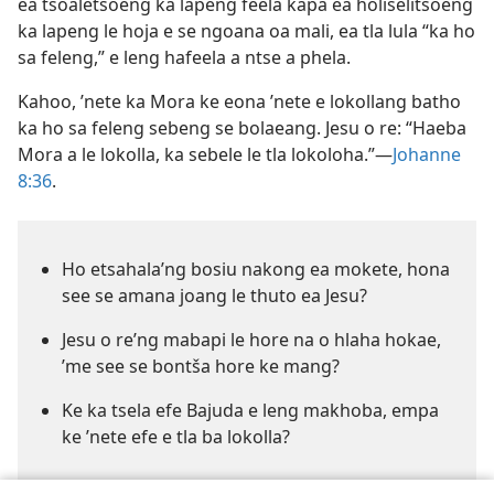
ea tsoaletsoeng ka lapeng feela kapa ea holiselitsoeng
ka lapeng le hoja e se ngoana oa mali, ea tla lula “ka ho
sa feleng,” e leng hafeela a ntse a phela.
Kahoo, ’nete ka Mora ke eona ’nete e lokollang batho
ka ho sa feleng sebeng se bolaeang. Jesu o re: “Haeba
Mora a le lokolla, ka sebele le tla lokoloha.”—
Johanne
8:36
.
Ho etsahala’ng bosiu nakong ea mokete, hona
see se amana joang le thuto ea Jesu?
Jesu o re’ng mabapi le hore na o hlaha hokae,
’me see se bontša hore ke mang?
Ke ka tsela efe Bajuda e leng makhoba, empa
ke ’nete efe e tla ba lokolla?