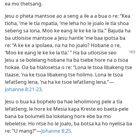
ea mo thetsang.
Jesu o pheta mantsoe ao a seng a ile a a bua o re: “Kea
tloha, ’me le tla mpatla, ’me leha ho le joalo le tla shoa
sebeng sa lona. Moo ke eang le ke ke la tla.” Bajuda ha
ba utloisise mantsoe a Jesu hantle ’me baa ipotsa ba
re: “A ke ke a ipolaea, na ha ho joalo? Hobane o re,
‘Moo ke eang
le ke ke la tla.’ ” Ha ba utloisise seo
Jesu a se bolelang hobane ha ba tsebe hore na o tsoa
hokae. Oa ba hlalosetsa o re: “Lona le tsoa libakeng tse
tlaase, ’na ke tsoa libakeng tse holimo. Lona le tsoa
lefatšeng lena, ’na ha ke tsoe lefatšeng lena.”—
Johanne 8:21-23
.
Jesu o bua ka bophelo ba hae leholimong pele a tla
lefatšeng, le hore ke Mesia kapa Kreste eo baeta-pele
bana ba bolumeli ba lokelang hore ebe ba mo
lebeletse. Ho ntse ho le joalo, ba botsa ka ho nyelisa ba
re: “U mang?”—
Johanne 8:25
.