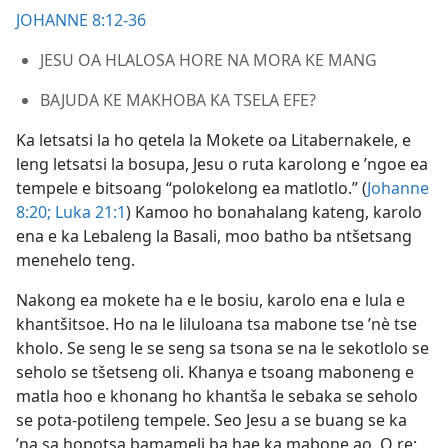
JOHANNE 8:12-36
JESU OA HLALOSA HORE NA MORA KE MANG
BAJUDA KE MAKHOBA KA TSELA EFE?
Ka letsatsi la ho qetela la Mokete oa Litabernakele, e
leng letsatsi la bosupa, Jesu o ruta karolong e ’ngoe ea
tempele e bitsoang “polokelong ea matlotlo.” (
Johanne
8:20;
Luka 21:1
) Kamoo ho bonahalang kateng, karolo
ena e ka Lebaleng la Basali, moo batho ba ntšetsang
menehelo teng.
Nakong ea mokete ha e le bosiu, karolo ena e lula e
khantšitsoe. Ho na le liluloana tsa mabone tse ’nè tse
kholo. Se seng le se seng sa tsona se na le sekotlolo se
seholo se tšetseng oli. Khanya e tsoang maboneng e
matla hoo e khonang ho khantša le sebaka se seholo
se pota-potileng tempele. Seo Jesu a se buang se ka
’na sa hopotsa bamameli ba hae ka mabone ao. O re: