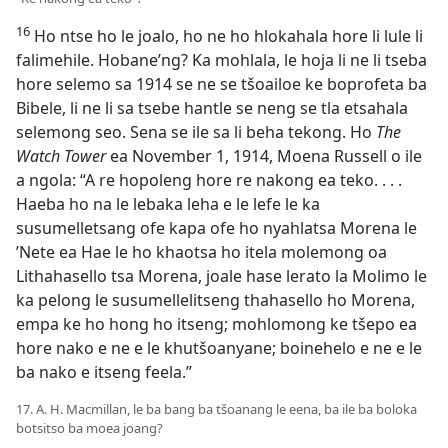
16
Ho ntse ho le joalo, ho ne ho hlokahala hore li lule li
falimehile. Hobane’ng? Ka mohlala, le hoja li ne li tseba
hore selemo sa 1914 se ne se tšoailoe ke boprofeta ba
Bibele, li ne li sa tsebe hantle se neng se tla etsahala
selemong seo. Sena se ile sa li beha tekong. Ho
The
Watch Tower
ea November 1, 1914, Moena Russell o ile
a ngola: “A re hopoleng hore re nakong ea teko. . . .
Haeba ho na le lebaka leha e le lefe le ka
susumelletsang ofe kapa ofe ho nyahlatsa Morena le
’Nete ea Hae le ho khaotsa ho itela molemong oa
Lithahasello tsa Morena, joale hase lerato la Molimo le
ka pelong le susumellelitseng
thahasello ho Morena,
empa ke ho hong ho itseng; mohlomong ke tšepo ea
hore nako e ne e le khutšoanyane; boinehelo e ne e le
ba nako e itseng feela.”
17. A. H. Macmillan, le ba bang ba tšoanang le eena, ba ile ba boloka
botsitso ba moea joang?