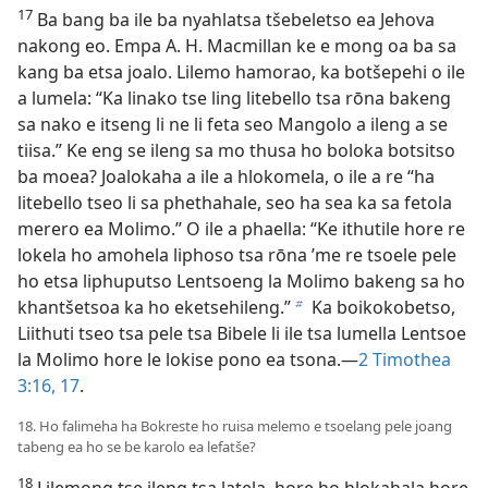
17
Ba bang ba ile ba nyahlatsa tšebeletso ea Jehova
nakong eo. Empa A. H. Macmillan ke e mong oa ba sa
kang ba etsa joalo. Lilemo hamorao, ka botšepehi o ile
a lumela: “Ka linako tse ling litebello tsa rōna bakeng
sa nako e itseng li ne li feta seo Mangolo a ileng a se
tiisa.” Ke eng se ileng sa mo thusa ho boloka botsitso
ba moea? Joalokaha a ile a hlokomela, o ile a re “ha
litebello tseo li sa phethahale, seo ha sea ka sa fetola
merero ea Molimo.” O ile a phaella: “Ke ithutile hore re
lokela ho amohela liphoso tsa rōna ’me re tsoele pele
ho etsa liphuputso Lentsoeng la Molimo bakeng sa ho
khantšetsoa ka ho eketsehileng.”
Ka boikokobetso,
b
Liithuti tseo tsa pele tsa Bibele li ile tsa lumella Lentsoe
la Molimo hore le lokise pono ea tsona.—
2 Timothea
3:16, 17
.
18. Ho falimeha ha Bokreste ho ruisa melemo e tsoelang pele joang
tabeng ea ho se be karolo ea lefatše?
18