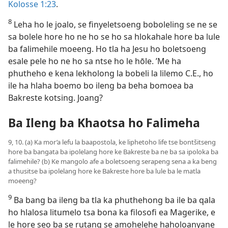
Kolosse 1:23
.
8
Leha ho le joalo, se finyeletsoeng boboleling se ne se
sa bolele hore ho ne ho se ho sa hlokahale hore ba lule
ba falimehile moeeng. Ho tla ha Jesu ho boletsoeng
esale pele ho ne ho sa ntse ho le hōle. ’Me ha
phutheho e kena lekholong la bobeli la lilemo C.E., ho
ile ha hlaha boemo bo ileng ba beha bomoea ba
Bakreste kotsing. Joang?
Ba Ileng ba Khaotsa ho Falimeh
a
9, 10. (a) Ka mor’a lefu la baapostola, ke liphetoho life tse bontšitseng
hore ba bangata ba ipolelang hore ke Bakreste ba ne ba sa ipoloka ba
falimehile? (b) Ke mangolo afe a boletsoeng serapeng sena a ka beng
a thusitse ba ipolelang hore ke Bakreste hore ba lule ba le matla
moeeng?
9
Ba bang ba ileng ba tla ka phuthehong ba ile ba qala
ho hlalosa litumelo tsa bona ka filosofi ea Magerike, e
le hore seo ba se rutang se amohelehe haholoanyane