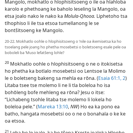
Mangolo, mokhatlo o hlophisitsoeng o ile oa hlahloba
karolo e phethoang ke baholo leseling la Mangolo, oa
etsa joalo nako le nako ka
Molula-Qhooa.
Liphetoho tsa
tlhophiso li ile tsa etsoa tumellanong le se
bontšitsoeng ke Mangolo.
20-22. Mokhatlo oohle o hlophisitsoeng o ’nile oa ikemisetsa ka ho
tsoelang pele joang ho phetha mosebetsi o boletsoeng esale pele oa
boboleli ba ’Muso lefatšeng lohle?
20
Mokhatlo oohle o hlophisitsoeng o ne o itokisetsa
ho phetha ka botlalo mosebetsi oo Lentsoe la Molimo
le o boletseng bakeng sa mehla ea rōna. (
Esaia 61:1, 2
)
Litaba tsee tse molemo li ne li tla boleloa ho isa
bohōleng bofe mehleng ea rōna? Jesu o itse:
“Lichabeng tsohle litaba tse molemo li lokela ho
boleloa pele.” (
Mareka 13:10
,
NW
) Ho ea ka pono ea
batho, hangata mosebetsi oo o ne o bonahala o ke ke
oa etsoa.
21
Leha ho le joalo, ka ho tšepa Kreste joaloka Hlooho