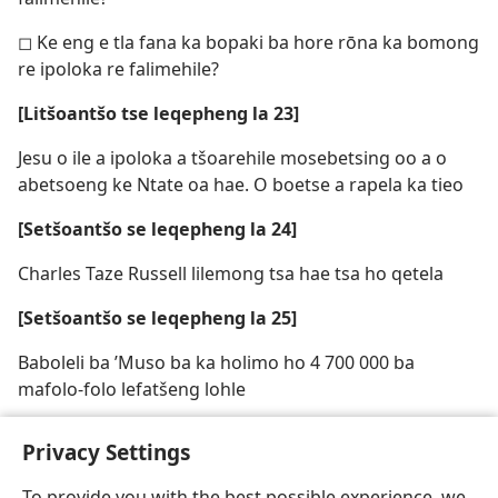
◻ Ke eng e tla fana ka bopaki ba hore rōna ka bomong
re ipoloka re falimehile?
[Litšoantšo tse leqepheng la 23]
Jesu o ile a ipoloka a tšoarehile mosebetsing oo a o
abetsoeng ke Ntate oa hae. O boetse a rapela ka tieo
[Setšoantšo se leqepheng la 24]
Charles Taze Russell lilemong tsa hae tsa ho qetela
[Setšoantšo se leqepheng la 25]
Baboleli ba ’Muso ba ka holimo ho 4 700 000 ba
mafolo-folo lefatšeng lohle
Privacy Settings
To provide you with the best possible experience, we