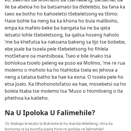
ile ba abeloa ho ba batsamaisi ba
tšebeletso,
ba fana ka
taeo ea botho ho bahoeletsi tšebeletsong ea tšimo.
Hase bohle ba neng ba ka khona ho bula maliboho,
empa ka mafelo-beke ba bangata ba ne ba qeta
letsatsi lohle tšebeletsong, ba qalisa hoseng haholo
’me ba khefutsa ka nakoana bakeng sa lijo tse bobebe,
ebe joale ba tsoela pele tšebeletsong ho fihlela
motšehare oa mantsiboea. Tseo e bile linako tsa
bohlokoa tsoelo peleng ea puso ea Molimo, ’me re rua
molemo o moholo ka ho hlahloba tsela eo Jehova a
neng a tataisa batho ba hae ka eona. O tsoela pele ho
etsa joalo. Ka tlhohonolofatso ea hae, mosebetsi oa ho
bolela litaba tse molemo tsa ’Muso o hlomiloeng o tla
phethoa ka katleho.
Na U Ipoloka U Falimehile?
23. Mabapi le lerato la Bokreste le ho ikarola lefatšeng, rōna ka
bomong re ka bontša joang hore re ipoloka re falimehile?