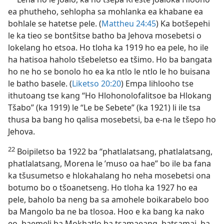
ea phutheho, sehlopha sa mohlanka ea khabane ea
bohlale se hatetse pele. (
Mattheu
24:45
) Ka
botšepehi le ka tieo se bontšitse batho ba Jehova
mosebetsi o lokelang ho etsoa. Ho tloha ka 1919 ho ea
pele, ho ile ha hatisoa haholo tšebeletso ea tšimo. Ho
ba bangata ho ne ho se bonolo ho ea ka ntlo le ntlo le
ho buisana le batho basele. (
Liketso 20:20
) Empa
lihlooho tse ithutoang tse kang “Ho Hlohonolofalitsoe
ba Hlokang Tšabo” (ka 1919) le “Le be Sebete” (ka 1921)
li ile tsa thusa ba bang ho qalisa mosebetsi, ba e-na le
tšepo ho Jehova.
22
Boipiletso ba 1922 ba “phatlalatsang, phatlalatsang,
phatlalatsang, Morena le ’muso oa hae” bo ile ba fana
ka tšusumetso e hlokahalang ho neha mosebetsi ona
botumo bo o tšoanetseng. Ho tloha ka 1927 ho ea
pele, baholo ba neng ba sa amohele boikarabelo boo
ba Mangolo ba ne ba tlosoa. Hoo e ka bang ka nako
eo, baemeli ba Mokhatlo ba tsamaeang, batsamai, ba