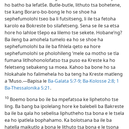
ho batho ba lefatše. Butle-butle, lithuto tsa bohetene,
tse kang Boraro-bo-bong le ho se shoe ha
sephefumolohi tseo ba li futsitseng, li ile tsa fetoha
karolo ea Bokreste bo silafetseng. Sena se ile sa etsa
hore ho lahloe tšepo ea lilemo tse sekete. Hobane’ng?
Ba ileng ba amohela tumelo ea ho se shoe ha
sephefumolohi ba ile ba fihlela qeto ea hore
sephefumolohi se pholohileng ’mele oa motho se tla
fumana litlhohonolofatso tsa puso ea Kreste ka ho
feletseng sebakeng sa moea. Kahoo ba bone ho sa
hlokahale ho falimehela ho ba teng ha Kreste matleng
a ’Muso.—Bapisa le
Ba-Galata 5:7-9;
Ba-Kolosse 2:8;
1
Ba-Thessalonika 5:21
.
10
Boemo bona bo ile ba mpefatsoa ke liphetoho tse
ling. Ba bang ba ipolelang hore ke balebeli ba Bakreste
ba ile ba qala ho sebelisa liphutheho tsa bona e le tsela
ea ho ipatlela bophahamo. Ka bolotsana ba ile ba
hatella maikutlo a bona le lithuto tsa bona e le tsona