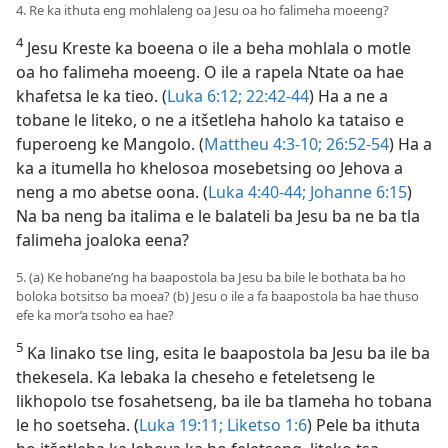
4. Re ka ithuta eng mohlaleng oa Jesu oa ho falimeha moeeng?
4
Jesu Kreste ka boeena o ile a beha mohlala o motle
oa ho falimeha moeeng. O ile a rapela Ntate oa hae
khafetsa le ka tieo. (
Luka 6:12;
22:42-44
) Ha a ne a
tobane le liteko, o ne a itšetleha haholo ka tataiso e
fuperoeng ke Mangolo. (
Mattheu 4:3-10;
26:52-54
) Ha a
ka a itumella ho khelosoa mosebetsing oo Jehova a
neng a mo abetse oona. (
Luka 4:40-44;
Johanne 6:15
)
Na ba neng ba italima e le balateli ba Jesu ba ne ba tla
falimeha joaloka eena?
5. (a) Ke hobane’ng ha baapostola ba Jesu ba bile le bothata ba ho
boloka botsitso ba moea? (b) Jesu o ile a fa baapostola ba hae thuso
efe ka mor’a tsoho ea hae?
5
Ka linako tse ling, esita le baapostola ba Jesu ba ile ba
thekesela. Ka lebaka la cheseho e feteletseng le
likhopolo tse fosahetseng, ba ile ba tlameha ho tobana
le ho soetseha. (
Luka 19:11;
Liketso 1:6
) Pele ba ithuta