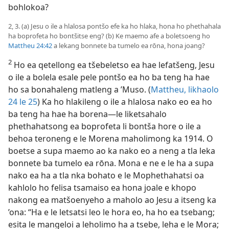
bohlokoa?
2, 3. (a) Jesu o ile a hlalosa pontšo efe ka ho hlaka, hona ho phethahala
ha boprofeta ho bontšitse eng? (b) Ke maemo afe a boletsoeng ho
Mattheu 24:42
a lekang bonnete ba tumelo ea rōna, hona joang?
2
Ho ea qetellong ea tšebeletso ea hae lefatšeng, Jesu
o ile a bolela esale pele pontšo ea ho ba teng ha hae
ho sa bonahaleng matleng a ’Muso. (
Mattheu, likhaolo
24 le
25
) Ka ho hlakileng o ile a hlalosa nako eo ea ho
ba teng ha hae ha borena—le liketsahalo
phethahatsong ea boprofeta li bontša hore o ile a
behoa teroneng e le Morena maholimong ka 1914. O
boetse a supa maemo ao ka nako eo a neng a tla leka
bonnete ba tumelo ea rōna. Mona e ne e le ha a supa
nako ea ha a tla nka bohato e le Mophethahatsi oa
kahlolo ho felisa tsamaiso ea hona joale e khopo
nakong ea matšoenyeho a maholo ao Jesu a itseng ka
’ona: “Ha e le letsatsi leo le hora eo, ha ho ea tsebang;
esita le mangeloi a leholimo ha a tsebe, leha e le Mora;