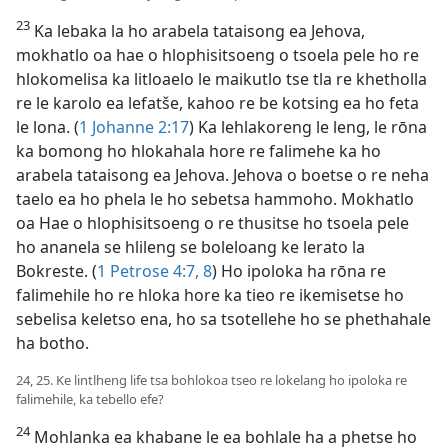
23
Ka lebaka la ho arabela tataisong ea Jehova,
mokhatlo oa hae o hlophisitsoeng o tsoela pele ho re
hlokomelisa ka litloaelo le maikutlo tse tla re khetholla
re le karolo ea lefatše, kahoo re be kotsing ea ho feta
le lona. (
1 Johanne 2:17
) Ka lehlakoreng le leng, le rōna
ka bomong ho hlokahala hore re falimehe ka ho
arabela tataisong ea Jehova. Jehova o boetse o re neha
taelo ea ho phela le ho sebetsa hammoho. Mokhatlo
oa Hae o hlophisitsoeng o re thusitse ho tsoela pele
ho ananela se hlileng se boleloang ke lerato la
Bokreste. (
1 Petrose 4:7, 8
) Ho ipoloka ha rōna re
falimehile ho re hloka hore ka tieo re ikemisetse ho
sebelisa keletso ena, ho sa tsotellehe ho se phethahale
ha botho.
24, 25. Ke lintlheng life tsa bohlokoa tseo re lokelang ho ipoloka re
falimehile, ka tebello efe?
24
Mohlanka ea khabane le ea bohlale ha a phetse ho