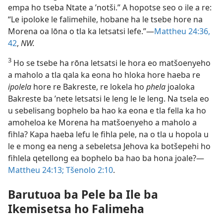
empa ho tseba Ntate a ’notši.” A hopotse seo o ile a re:
“Le ipoloke le falimehile, hobane ha le tsebe hore na
Morena oa lōna o tla ka letsatsi lefe.”—
Mattheu 24:36,
42
,
NW.
3
Ho se tsebe ha rōna letsatsi le hora eo matšoenyeho
a maholo a tla qala ka eona ho hloka hore haeba re
ipolela
hore re Bakreste, re lokela ho
phela
joaloka
Bakreste ba ’nete letsatsi le leng le le leng. Na tsela eo
u sebelisang bophelo ba hao ka eona e tla fella ka ho
amoheloa ke Morena ha matšoenyeho a maholo a
fihla? Kapa haeba lefu le fihla pele, na o tla u hopola u
le e mong ea neng a sebeletsa Jehova ka botšepehi ho
fihlela qetellong ea bophelo ba hao ba hona joale?—
Mattheu 24:13;
Tšenolo 2:10
.
Barutuoa ba Pele ba Ile ba
Ikemisetsa ho Falimeha