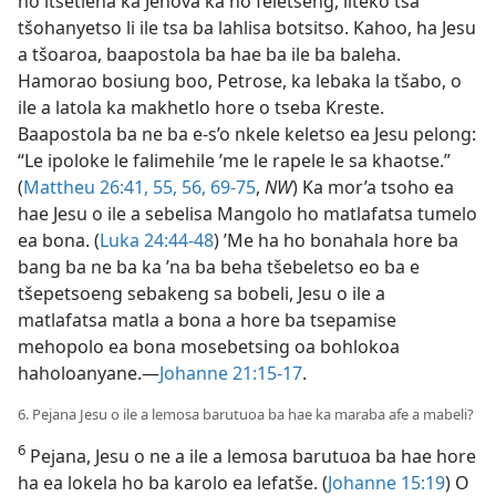
ho itšetleha ka Jehova ka ho feletseng, liteko tsa
tšohanyetso li ile tsa ba lahlisa botsitso. Kahoo, ha Jesu
a tšoaroa, baapostola ba hae ba ile ba baleha.
Hamorao bosiung boo, Petrose, ka lebaka la tšabo, o
ile a latola ka makhetlo hore o tseba Kreste.
Baapostola
ba ne ba e-s’o nkele keletso ea Jesu
pelong: “Le ipoloke le falimehile ’me le rapele le sa
khaotse.” (
Mattheu 26:41,
55, 56,
69-75
,
NW
) Ka mor’a
tsoho ea hae Jesu o ile a sebelisa Mangolo ho
matlafatsa tumelo ea bona. (
Luka 24:44-48
) ’Me ha ho
bonahala hore ba bang ba ne ba ka ’na ba beha
tšebeletso eo ba e tšepetsoeng sebakeng sa bobeli,
Jesu o ile a matlafatsa matla a bona a hore ba
tsepamise mehopolo ea bona mosebetsing oa
bohlokoa haholoanyane.—
Johanne 21:15-17
.
6. Pejana Jesu o ile a lemosa barutuoa ba hae ka maraba afe a mabeli?
6
Pejana, Jesu o ne a ile a lemosa barutuoa ba hae hore
ha ea lokela ho ba karolo ea lefatše. (
Johanne 15:19
) O