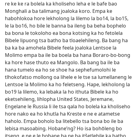
re ke ke ra bolela ka kholiseho leha e le bafe bao
Monghali a ba talimang joaloka koro. Empa ke
habohlokoa
hore lekholong la lilemo la bo14, la
bo15, le la bo16, ho bile le banna ba ileng ba beha
bophelo ba bona le tokoloho ea bona kotsing ka ho
fetolela Bibele lipuong tsa batho ba tloaelehileng. Ba
bang ha ba ka ba amohela Bibele feela joaloka Lentsoe
la Molimo empa ba ile ba boela ba hana Boraro-bo-
bong ka hore hase thuto ea Mangolo. Ba bang ba ile
ba hana tumelo ea ho se shoe ha sephefumolohi le
tlhokofatso mollong oa lihele e le tse sa lumellaneng le
Lentsoe la Molimo ka ho feletseng. Hape, lekholong la
bo19 la lilemo, ka lebaka la ho ithuta Bibele ka ho
eketsehileng, lihlopha United States, Jeremane,
Engelane le Russia li ile tsa qala ho bolela ka kholiseho
hore nako ea ho khutla ha Kreste e ne e atametse
haholo. Empa boholo ba litebello tsa bona bo ile ba
lebisa masoabing. Hobane’ng? Ho isa bohōleng bo
itseng, e ne e le hobane ba ne ba itšetlehile ka batho