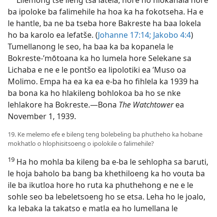
Lilemong tse ileng tsa latela, hore ho hlokahala hore
ba ipoloke ba falimehile ha hoa ka ha fokotseha. Ha e
le hantle, ba ne ba tseba hore Bakreste ha baa lokela
ho ba karolo ea lefatše. (
Johanne 17:14;
Jakobo 4:4
)
Tumellanong le seo, ha baa ka ba kopanela le
Bokreste-’mōtoana ka ho lumela hore Selekane sa
Lichaba e ne e le pontšo ea lipolotiki ea ’Muso oa
Molimo. Empa ha ea ka ea e-ba ho fihlela ka 1939 ha
ba bona ka ho hlakileng bohlokoa ba ho se nke
lehlakore ha Bokreste.—Bona
The Watchtower
ea
November 1, 1939.
19. Ke melemo efe e bileng teng bolebeling ba phutheho ka hobane
mokhatlo o hlophisitsoeng o ipolokile o falimehile?
19
Ha ho mohla ba kileng ba e-ba le sehlopha sa baruti,
le hoja baholo ba bang ba khethiloeng ka ho vouta ba
ile ba ikutloa hore ho ruta ka phuthehong e ne e le
sohle seo ba lebeletsoeng ho se etsa. Leha ho le joalo,
ka lebaka la takatso e matla ea ho lumellana le