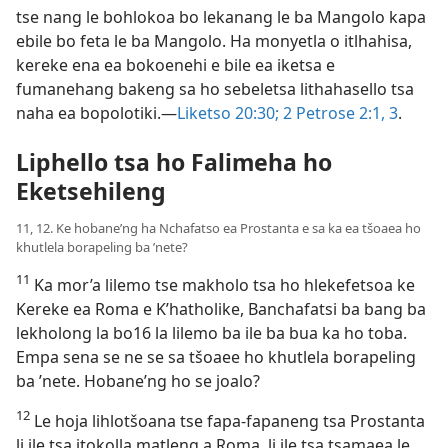
tse nang le bohlokoa bo lekanang le ba Mangolo kapa
ebile bo feta le ba Mangolo. Ha monyetla o itlhahisa,
kereke ena ea bokoenehi e bile ea iketsa e
fumanehang bakeng sa ho sebeletsa lithahasello tsa
naha ea bopolotiki.—
Liketso 20:30;
2 Petrose 2:1,
3
.
Liphello tsa ho Falimeha ho
Eketsehileng
11, 12. Ke hobane’ng ha Nchafatso ea Prostanta e sa ka ea tšoaea ho
khutlela borapeling ba ’nete?
11
Ka mor’a lilemo tse makholo tsa ho hlekefetsoa ke
Kereke ea Roma e K’hatholike, Banchafatsi ba bang ba
lekholong la bo16 la lilemo ba ile ba bua ka ho toba.
Empa sena se ne se sa tšoaee ho khutlela borapeling
ba ’nete. Hobane’ng ho se joalo?
12
Le hoja lihlotšoana tse fapa-fapaneng tsa Prostanta
li ile tsa itokolla matleng a Roma, li ile tsa tsamaea le