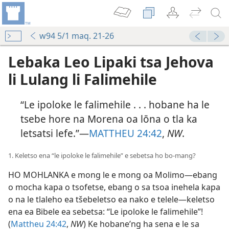
w94 5/1 maq. 21-26
Lebaka Leo Lipaki tsa Jehova
li Lulang li Falimehile
“Le ipoloke le falimehile . . . hobane ha le
tsebe hore na Morena oa lōna o tla ka
letsatsi lefe.”—
MATTHEU 24:42
,
NW
.
1. Keletso ena “le ipoloke le falimehile” e sebetsa ho bo-mang?
HO MOHLANKA e mong le e mong oa Molimo—ebang
o mocha kapa o tsofetse, ebang o sa tsoa inehela kapa
o na le tlaleho ea tšebeletso ea nako e telele—keletso
ena ea Bibele ea sebetsa: “Le ipoloke le falimehile”!
(
Mattheu 24:42
,
NW
) Ke hobane’ng ha sena e le sa