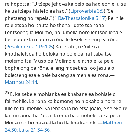
re hopotsa: “U tšepe Jehova ka pelo ea hao eohle, u se
ke ua itšepa hlalefo ea hao.” (
Liproverbia 3:5
) “Se
phetseng ho rapela.” (
1 Ba-Thessalonika 5:17
) Re ’nile
ra eletsoa ho ithuta ho theha liqeto tsa rōna
Lentsoeng la Molimo, ho lumella hore lentsoe lena e
be ‘lebone la maoto a rōna le leseli tseleng ea rōna.’
(
Pesaleme ea 119:105
) Ka lerato, re ’nile ra
khothaletsoa ho boloka ho boleloa ha litaba tse
molemo tsa ’Muso oa Molimo e le ntho e ka pele
bophelong ba rōna, e leng mosebetsi oo Jesu a o
boletseng esale pele bakeng sa mehla ea rōna.—
Mattheu 24:14
.
25
E, ka sebele mohlanka ea khabane ea bohlale o
falimehile. Le rōna ka bomong ho hlokahala hore re
lule re falimehile. Ka lebaka la ho etsa joalo, e se eka re
ka fumanoa har’a ba tla ema ba amoheleha ka pel’a
Mor’a motho ha a e-tla ho tla liha kahlolo.—
Mattheu
24:30;
Luka 21:34-36
.