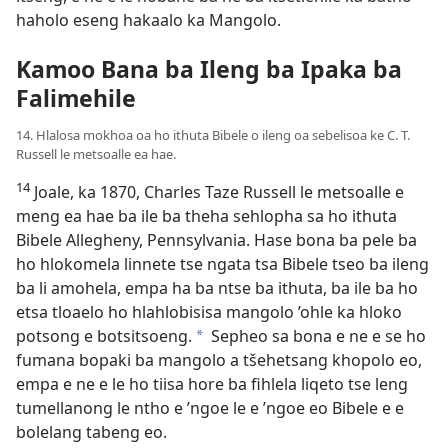
haholo eseng hakaalo ka Mangolo.
Kamoo Bana ba Ileng ba Ipaka ba
Falimehile
14. Hlalosa mokhoa oa ho ithuta Bibele o ileng oa sebelisoa ke C. T.
Russell le metsoalle ea hae.
14
Joale, ka 1870, Charles Taze Russell le metsoalle e
meng ea hae ba ile ba theha sehlopha sa ho ithuta
Bibele Allegheny, Pennsylvania. Hase bona ba pele ba
ho hlokomela linnete tse ngata tsa Bibele tseo ba ileng
ba li amohela, empa ha ba ntse ba ithuta, ba ile ba ho
etsa tloaelo ho hlahlobisisa mangolo ’ohle ka hloko
potsong e botsitsoeng.
Sepheo sa bona e ne e se ho
a
fumana bopaki ba mangolo a tšehetsang khopolo eo,
empa e ne e le ho tiisa hore ba fihlela liqeto tse leng
tumellanong le ntho e ’ngoe le e ’ngoe eo Bibele e e
bolelang tabeng eo.