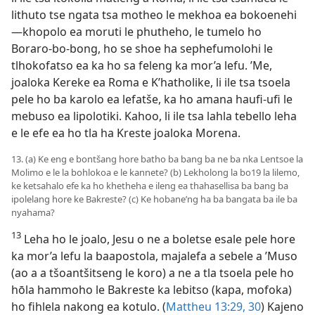
lithuto tse ngata tsa motheo le mekhoa ea bokoenehi
—khopolo ea moruti le phutheho, le tumelo ho
Boraro-bo-bong, ho se shoe ha sephefumolohi le
tlhokofatso ea ka ho sa feleng ka mor’a lefu. ’Me,
joaloka Kereke ea Roma e K’hatholike, li ile tsa tsoela
pele ho ba karolo ea lefatše, ka ho amana haufi-ufi le
mebuso ea lipolotiki. Kahoo, li ile tsa lahla tebello leha
e le efe ea ho tla ha Kreste joaloka Morena.
13. (a) Ke eng e bontšang hore batho ba bang ba ne ba nka Lentsoe la
Molimo e le la bohlokoa e le kannete? (b) Lekholong la bo19 la lilemo,
ke ketsahalo efe ka ho khetheha e ileng ea thahasellisa ba bang ba
ipolelang hore ke Bakreste? (c) Ke hobane’ng ha ba bangata ba ile ba
nyahama?
13
Leha ho le joalo, Jesu o ne a boletse esale pele hore
ka mor’a lefu la baapostola, majalefa a sebele a ’Muso
(ao a a tšoantšitseng le koro) a ne a tla tsoela pele ho
hōla hammoho le Bakreste ka lebitso (kapa, mofoka)
ho fihlela nakong ea kotulo. (
Mattheu 13:29, 30
) Kajeno