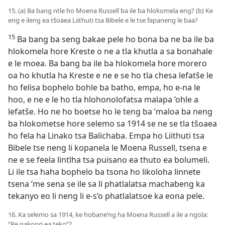
15. (a) Ba bang ntle ho Moena Russell ba ile ba hlokomela eng? (b) Ke
eng e ileng ea tšoaea Liithuti tsa Bibele e le tse fapaneng le baa?
15
Ba bang ba seng bakae pele ho bona ba ne ba ile ba
hlokomela hore Kreste o ne a tla khutla a sa bonahale
e le moea. Ba bang ba ile ba hlokomela hore morero
oa ho khutla ha Kreste e ne e se ho tla chesa lefatše le
ho felisa bophelo bohle ba batho, empa, ho e-na le
hoo, e ne e le ho tla hlohonolofatsa malapa ’ohle a
lefatše. Ho ne ho boetse ho le teng ba ’maloa ba neng
ba hlokometse hore selemo sa 1914 se ne se tla tšoaea
ho fela ha Linako tsa Balichaba. Empa ho Liithuti tsa
Bibele tse neng li kopanela le Moena Russell, tsena e
ne e se feela lintlha tsa puisano ea thuto ea bolumeli.
Li ile tsa haha bophelo ba tsona ho likoloha linnete
tsena ’me sena se ile sa li phatlalatsa machabeng ka
tekanyo eo li neng li e-s’o phatlalatsoe ka eona pele.
16. Ka selemo sa 1914, ke hobane’ng ha Moena Russell a ile a ngola:
“Re nakong ea teko”?