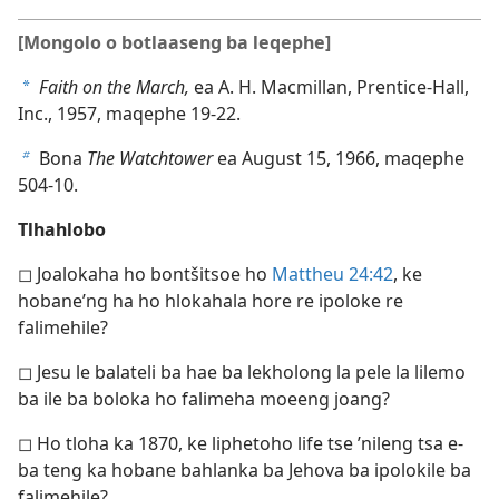
[Mongolo o botlaaseng ba leqephe]
Faith on the March,
ea A. H. Macmillan, Prentice-Hall,
a
Inc., 1957, maqephe 19-22.
Bona
The Watchtower
ea August 15, 1966, maqephe
b
504-10.
Tlhahlobo
◻ Joalokaha ho bontšitsoe ho
Mattheu 24:42
, ke
hobane’ng ha ho hlokahala hore re ipoloke re
falimehile?
◻ Jesu le balateli ba hae ba lekholong la pele la lilemo
ba ile ba boloka ho falimeha moeeng joang?
◻ Ho tloha ka 1870, ke liphetoho life tse ’nileng tsa e-
ba teng ka hobane bahlanka ba Jehova ba ipolokile ba
falimehile?