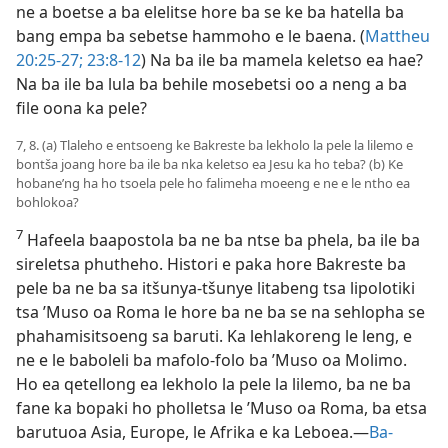
ne a boetse a ba elelitse hore ba se ke ba hatella ba
bang empa ba sebetse hammoho e le baena. (
Mattheu
20:25-27;
23:8-12
) Na ba ile ba mamela keletso ea hae?
Na ba ile ba lula ba behile mosebetsi oo a neng a ba
file oona ka pele?
7, 8. (a) Tlaleho e entsoeng ke Bakreste ba lekholo la pele la lilemo e
bontša joang hore ba ile ba nka keletso ea Jesu ka ho teba? (b) Ke
hobane’ng ha ho tsoela pele ho falimeha moeeng e ne e le ntho ea
bohlokoa?
7
Hafeela baapostola ba ne ba ntse ba phela, ba ile ba
sireletsa phutheho. Histori e paka hore Bakreste ba
pele ba ne ba sa itšunya-tšunye litabeng tsa lipolotiki
tsa ’Muso oa Roma le hore ba ne ba se na sehlopha se
phahamisitsoeng sa baruti. Ka lehlakoreng le leng, e
ne e le baboleli ba mafolo-folo ba ’Muso oa Molimo.
Ho ea qetellong ea lekholo la pele la lilemo, ba ne ba
fane ka bopaki ho pholletsa le ’Muso oa Roma, ba etsa
barutuoa Asia, Europe, le Afrika e ka Leboea.—
Ba-