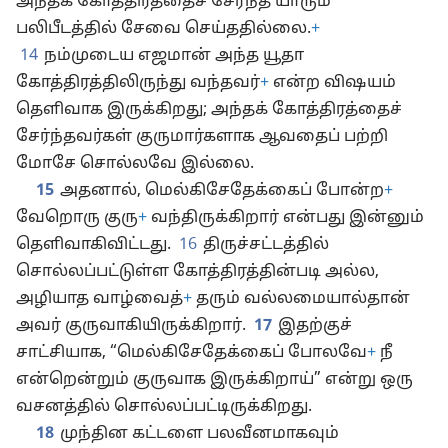
அந்தக் கோத்திரத்தைச் சேர்ந்த யாரும்
பலிபீடத்தில் சேவை செய்ததில்லை.
+
14
நம்முடைய எஜமான் அந்த யூதா
கோத்திரத்திலிருந்து வந்தவர்
+
என்ற விஷயம்
தெளிவாக இருக்கிறது; அந்தக் கோத்திரத்தைச்
சேர்ந்தவர்கள் குருமார்களாக ஆவதைப் பற்றி
மோசே சொல்லவே இல்லை.
15
அதனால், மெல்கிசேதேக்கைப் போன்ற
+
வேறொரு குரு
+
வந்திருக்கிறார் என்பது இன்னும்
தெளிவாகிவிட்டது.
16
திருச்சட்டத்தில்
சொல்லப்பட்டுள்ள கோத்திரத்தின்படி அல்ல,
அழியாத வாழ்வைத்
+
தரும் வல்லமையால்தான்
அவர் குருவாகியிருக்கிறார்.
17
இதற்குச்
சாட்சியாக, “மெல்கிசேதேக்கைப் போலவே
+
நீ
என்றென்றும் குருவாக இருக்கிறாய்” என்று ஒரு
வசனத்தில் சொல்லப்பட்டிருக்கிறது.
18
முந்தின கட்டளை பலவீனமாகவும்