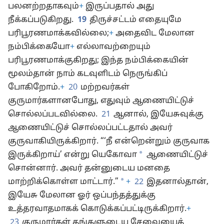
பலனற்றதாகவும்
+
இருப்பதால் அது
நீக்கப்படுகிறது.
19
திருச்சட்டம் எதையுமே
பரிபூரணமாக்கவில்லை;
+
அதைவிட மேலான
நம்பிக்கையோ
+
எல்லாவற்றையும்
பரிபூரணமாக்குகிறது; இந்த நம்பிக்கையின்
மூலம்தான் நாம் கடவுளிடம் நெருங்கிப்
போகிறோம்.
+
20
மற்றவர்கள்
குருமார்களானபோது, எதுவும் ஆணையிட்டுச்
சொல்லப்படவில்லை.
21
ஆனால், இயேசுவுக்கு
ஆணையிட்டுச் சொல்லப்பட்டதால் அவர்
குருவாகியிருக்கிறார். “‘நீ என்றென்றும் குருவாக
*
இருக்கிறாய்’ என்று யெகோவா
ஆணையிட்டுச்
சொன்னார். அவர் தன்னுடைய மனதை
*
மாற்றிக்கொள்ள மாட்டார்.”
+
22
இதனால்தான்,
இயேசு மேலான ஓர் ஒப்பந்தத்துக்கு
உத்தரவாதமாகக் கொடுக்கப்பட்டிருக்கிறார்.
+
23
குருமார்கள் தங்களுடைய சேவையைத்