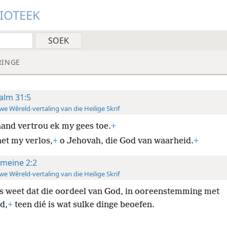
LIOTEEK
RINGE
alm 31:5
e Wêreld-vertaling van die Heilige Skrif
hand vertrou ek my gees toe.
+
het my verlos,
+
o Jehovah, die God van waarheid.
+
meine 2:2
e Wêreld-vertaling van die Heilige Skrif
s weet dat die oordeel van God, in ooreenstemming met
d,
+
teen dié is wat sulke dinge beoefen.