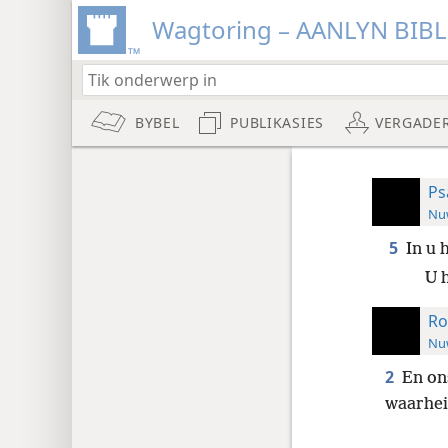
Wagtoring – AANLYN BIB
BYBEL
PUBLIKASIES
VERGADE
Ps
Nuw
5
In u 
U 
Ro
Nuw
2
En on
waarhei