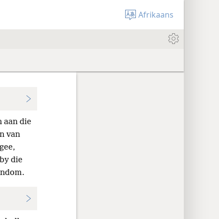
Afrikaans
 aan die
n van
gee,
by die
rondom.