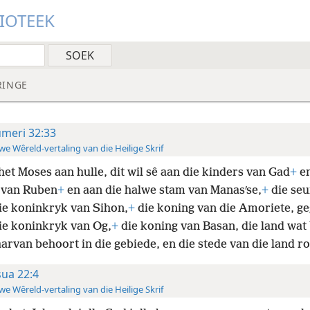
LIOTEEK
RINGE
meri 32:33
e Wêreld-vertaling van die Heilige Skrif
het Moses aan hulle, dit wil sê aan die kinders van Gad
+
en
 van Ruben
+
en aan die halwe stam van Manasʹse,
+
die seu
die koninkryk van Sihon,
+
die koning van die Amoriete, ge
ie koninkryk van Og,
+
die koning van Basan, die land wat 
aarvan behoort in die gebiede, en die stede van die land 
sua 22:4
e Wêreld-vertaling van die Heilige Skrif