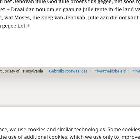
u het Jehovah julle God julle broers rus gegee, net soos h
et.
+
Draai dan nou om en gaan na julle tente in die land va
g, wat Moses, die kneg van Jehovah, julle aan die oorkant
n gegee
het.
+
 Society of Pennsylvania
Gebruiksvoorwaardes
Privaatheidsbeleid
Priv
ence, we use cookies and similar technologies. Some cooki
the use of additional cookies, which we use only to improve 