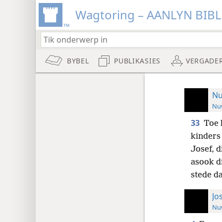
Wagtoring – AANLYN BIB
BYBEL
PUBLIKASIES
VERGADE
Nu
Nuw
33
Toe 
kinders
Josef, 
asook d
stede d
Jo
Nuw