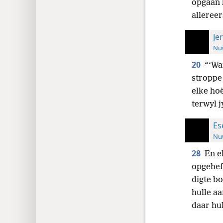
opgaan 
allereer
Je
Nuw
20
“‘Wa
stroppe 
elke ho
terwyl j
Es
Nuw
28
En e
opgehef 
digte bo
hulle aa
daar hul