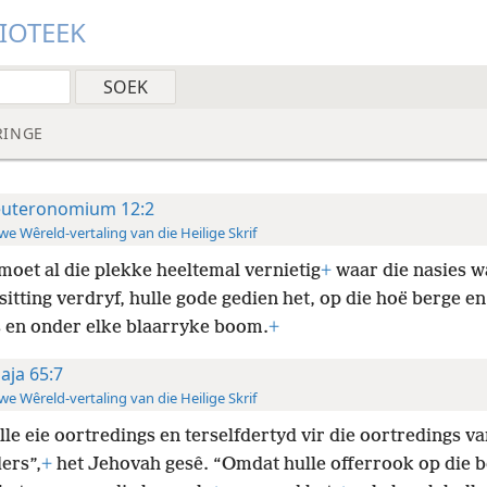
LIOTEEK
RINGE
uteronomium 12:2
e Wêreld-vertaling van die Heilige Skrif
 moet al die plekke heeltemal vernietig
+
waar die nasies wa
sitting verdryf, hulle gode gedien het, op die hoë berge en
 en onder elke blaarryke boom.
+
saja 65:7
e Wêreld-vertaling van die Heilige Skrif
lle eie oortredings en terselfdertyd vir die oortredings va
ers”,
+
het Jehovah gesê. “Omdat hulle offerrook op die b