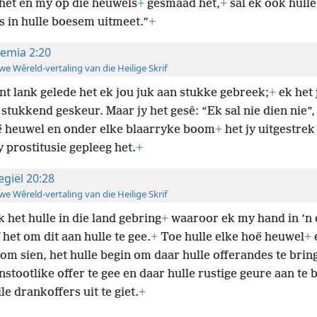
het en my op die heuwels
+
gesmaad het,
+
sal ek ook hulle
s in hulle boesem uitmeet.”
+
remia 2:20
e Wêreld-vertaling van die Heilige Skrif
nt lank gelede het ek jou juk aan stukke gebreek;
+
ek het 
stukkend geskeur. Maar jy het gesê: “Ek sal nie dien nie”
ë heuwel en onder elke blaarryke boom
+
het jy uitgestrek
y prostitusie gepleeg het.
+
egiël 20:28
e Wêreld-vertaling van die Heilige Skrif
k het hulle in die land gebring
+
waaroor ek my hand in ’n 
het om dit aan hulle te gee.
+
Toe hulle elke hoë heuwel
+
om sien, het hulle begin om daar hulle offerandes te brin
nstootlike offer te gee en daar hulle rustige geure aan te 
le drankoffers uit te giet.
+