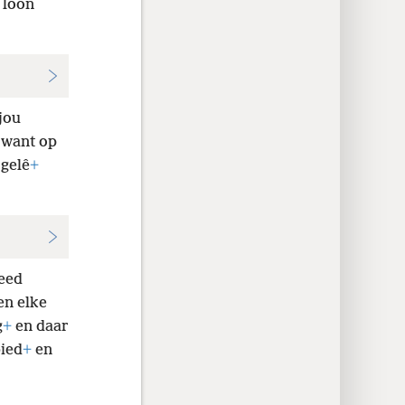
 loon
jou
, want op
 gelê
+
eed
en elke
g
+
en daar
bied
+
en