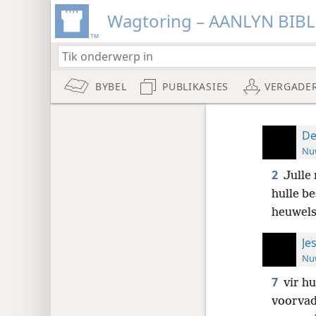
Wagtoring – AANLYN BIB
BYBEL
PUBLIKASIES
VERGADE
De
Nuw
2
Julle
hulle be
heuwels
Je
Nuw
7
vir hu
voorvad