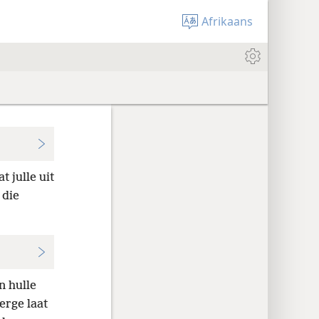
Afrikaans
t julle uit
 die
n hulle
erge laat