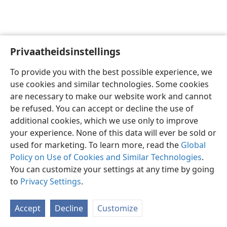
Privaatheidsinstellings
Afrikaans
Voorkeure
To provide you with the best possible experience, we
Copyright
© 2026 Watch Tower Bible and Tract Society of Pennsylvania
use cookies and similar technologies. Some cookies
Gebruiksvoorwaardes
Privaatheidsbeleid
Privaatheidsinstellings
are necessary to make our website work and cannot
Meld aan
JW.ORG
be refused. You can accept or decline the use of
additional cookies, which we use only to improve
your experience. None of this data will ever be sold or
used for marketing. To learn more, read the
Global
Policy on Use of Cookies and Similar Technologies
.
You can customize your settings at any time by going
to
Privacy Settings
.
Accept
Decline
Customize