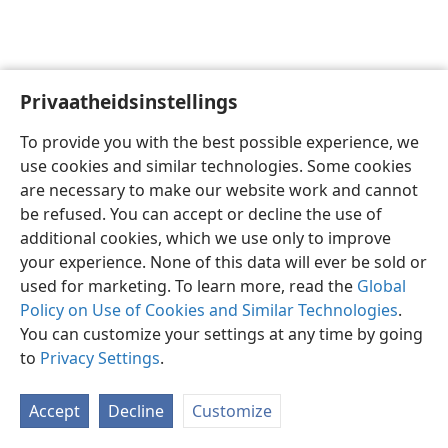
Privaatheidsinstellings
Afrikaans
Voorkeure
To provide you with the best possible experience, we
Copyright
© 2026 Watch Tower Bible and Tract Society of Pennsylvania
use cookies and similar technologies. Some cookies
Gebruiksvoorwaardes
Privaatheidsbeleid
Privaatheidsinstellings
are necessary to make our website work and cannot
Meld aan
JW.ORG
be refused. You can accept or decline the use of
additional cookies, which we use only to improve
your experience. None of this data will ever be sold or
used for marketing. To learn more, read the
Global
Policy on Use of Cookies and Similar Technologies
.
You can customize your settings at any time by going
to
Privacy Settings
.
Accept
Decline
Customize