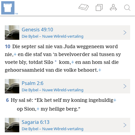
Genesis 49:10
Die Bybel – Nuwe Wêreld-vertaling
10
Die septer sal nie van Juda weggeneem word
nie,
+
en die staf van ’n bevelvoerder sal tussen sy
*
voete bly, totdat Silo
kom,
+
en aan hom sal die
gehoorsaamheid van die volke behoort.
+
Psalm 2:6
Die Bybel – Nuwe Wêreld-vertaling
6
Hy sal sê: “Ek het self my koning ingehuldig
+
op Sion,
+
my heilige berg.”
Sagaria 6:13
Die Bybel – Nuwe Wêreld-vertaling