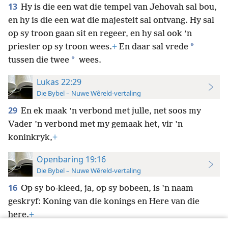
13
Hy is die een wat die tempel van Jehovah sal bou,
en hy is die een wat die majesteit sal ontvang. Hy sal
op sy troon gaan sit en regeer, en hy sal ook ’n
*
priester op sy troon wees.
+
En daar sal vrede
*
tussen die twee
wees.
Lukas 22:29
Die Bybel – Nuwe Wêreld-vertaling
29
En ek maak ’n verbond met julle, net soos my
Vader ’n verbond met my gemaak het, vir ’n
koninkryk,
+
Openbaring 19:16
Die Bybel – Nuwe Wêreld-vertaling
16
Op sy bo-kleed, ja, op sy bobeen, is ’n naam
geskryf: Koning van die konings en Here van die
here.
+