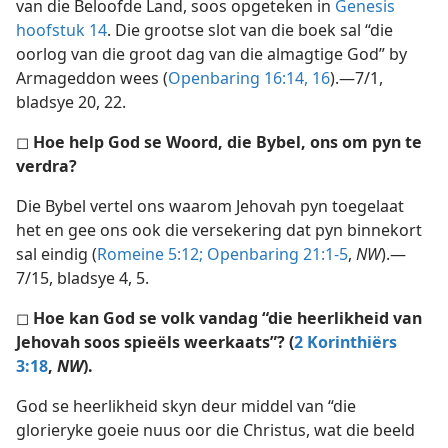
van die Beloofde Land, soos opgeteken in
Genesis
hoofstuk 14
. Die grootse slot van die boek sal “die
oorlog van die groot dag van die almagtige God” by
Armageddon wees (
Openbaring 16:14,
16
).—7/1,
bladsye 20, 22.
◻
Hoe help God se Woord, die Bybel, ons om pyn te
verdra?
Die Bybel vertel ons waarom Jehovah pyn toegelaat
het en gee ons ook die versekering dat pyn binnekort
sal eindig (
Romeine 5:12;
Openbaring 21:1-5
,
NW
).—
7/15, bladsye 4, 5.
◻
Hoe kan God se volk vandag “die heerlikheid van
Jehovah soos spieëls weerkaats”? (
2 Korinthiërs
3:18
,
NW
).
God se heerlikheid skyn deur middel van “die
glorieryke goeie nuus oor die Christus, wat die beeld