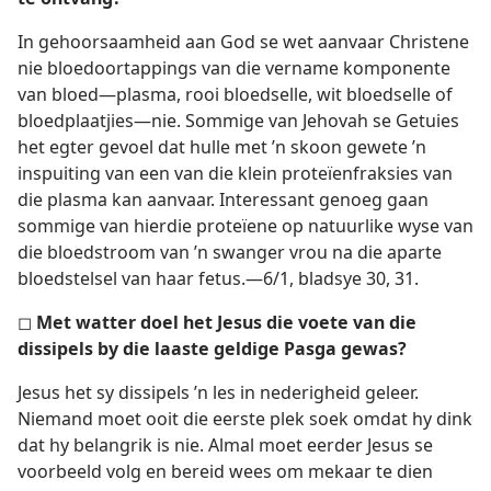
In gehoorsaamheid aan God se wet aanvaar Christene
nie bloedoortappings van die vername komponente
van bloed—plasma, rooi bloedselle, wit bloedselle of
bloedplaatjies—nie. Sommige van Jehovah se Getuies
het egter gevoel dat hulle met ’n skoon gewete ’n
inspuiting van een van die klein proteïenfraksies van
die plasma kan aanvaar. Interessant genoeg gaan
sommige van hierdie proteïene op natuurlike wyse van
die bloedstroom van ’n swanger vrou na die aparte
bloedstelsel van haar fetus.—6/1, bladsye 30, 31.
◻
Met watter doel het Jesus die voete van die
dissipels by die laaste geldige Pasga gewas?
Jesus het sy dissipels ’n les in nederigheid geleer.
Niemand moet ooit die eerste plek soek omdat hy dink
dat hy belangrik is nie. Almal moet eerder Jesus se
voorbeeld volg en bereid wees om mekaar te dien