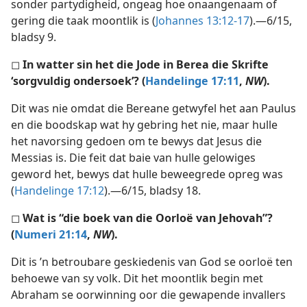
sonder partydigheid, ongeag hoe onaangenaam of
gering die taak moontlik is (
Johannes 13:12-17
).—6/15,
bladsy 9.
◻
In watter sin het die Jode in Berea die Skrifte
‘sorgvuldig ondersoek’? (
Handelinge 17:11
,
NW
).
Dit was nie omdat die Bereane getwyfel het aan Paulus
en die boodskap wat hy gebring het nie, maar hulle
het navorsing gedoen om te bewys dat Jesus die
Messias is. Die feit dat baie van hulle gelowiges
geword het, bewys dat hulle beweegrede opreg was
(
Handelinge 17:12
).—6/15, bladsy 18.
◻
Wat is “die boek van die Oorloë van Jehovah”?
(
Numeri 21:14
,
NW
).
Dit is ’n betroubare geskiedenis van God se oorloë ten
behoewe van sy volk. Dit het moontlik begin met
Abraham se oorwinning oor die gewapende invallers