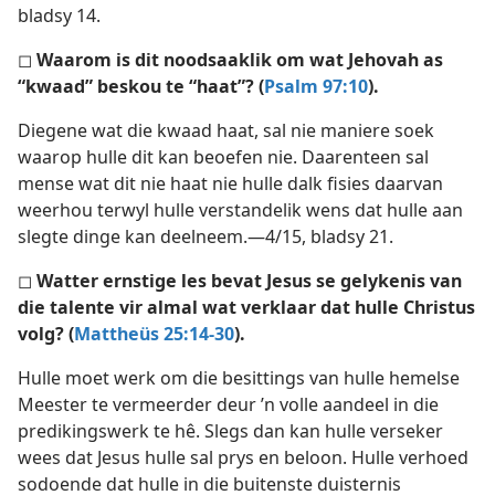
bladsy 14.
◻
Waarom is dit noodsaaklik om wat Jehovah as
“kwaad” beskou te “haat”? (
Psalm 97:10
).
Diegene wat die kwaad haat, sal nie maniere soek
waarop hulle dit kan beoefen nie. Daarenteen sal
mense wat dit nie haat nie hulle dalk fisies daarvan
weerhou terwyl hulle verstandelik wens dat hulle aan
slegte dinge kan deelneem.—4/15, bladsy 21.
◻
Watter ernstige les bevat Jesus se gelykenis van
die talente vir almal wat verklaar dat hulle Christus
volg? (
Mattheüs 25:14-30
).
Hulle moet werk om die besittings van hulle hemelse
Meester te vermeerder deur ’n volle aandeel in die
predikingswerk te hê. Slegs dan kan hulle verseker
wees dat Jesus hulle sal prys en beloon. Hulle verhoed
sodoende dat hulle in die buitenste duisternis