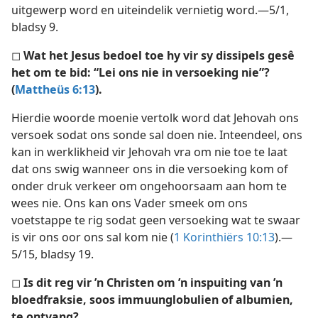
uitgewerp word en uiteindelik vernietig word.—5/1,
bladsy 9.
◻
Wat het Jesus bedoel toe hy vir sy dissipels gesê
het om te bid: “Lei ons nie in versoeking nie”?
(
Mattheüs 6:13
).
Hierdie woorde moenie vertolk word dat Jehovah ons
versoek sodat ons sonde sal doen nie. Inteendeel, ons
kan in werklikheid vir Jehovah vra om nie toe te laat
dat ons swig wanneer ons in die versoeking kom of
onder druk verkeer om ongehoorsaam aan hom te
wees nie. Ons kan ons Vader smeek om ons
voetstappe te rig sodat geen versoeking wat te swaar
is vir ons oor ons sal kom nie (
1 Korinthiërs 10:13
).—
5/15, bladsy 19.
◻
Is dit reg vir ’n Christen om ’n inspuiting van ’n
bloedfraksie, soos immuunglobulien of albumien,
te ontvang?