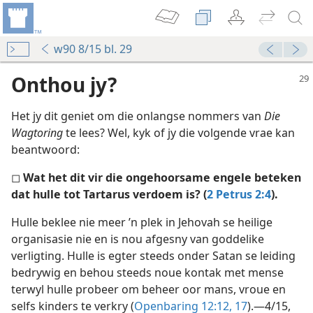
w90 8/15 bl. 29
Onthou jy?
Het jy dit geniet om die onlangse nommers van
Die
Wagtoring
te lees? Wel, kyk of jy die volgende vrae kan
beantwoord:
◻
Wat het dit vir die ongehoorsame engele beteken
dat hulle tot Tartarus verdoem is? (
2 Petrus 2:4
).
n—1990
Hulle beklee nie meer ’n plek in Jehovah se heilige
organisasie nie en is nou afgesny van goddelike
n—2004
verligting. Hulle is egter steeds onder Satan se leiding
bedrywig en behou steeds noue kontak met mense
n—2000
terwyl hulle probeer om beheer oor mans, vroue en
es
selfs kinders te verkry (
Openbaring 12:12,
17
).—4/15,