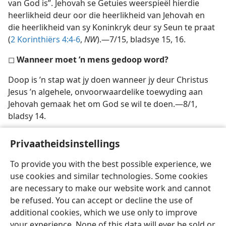
van God is”. Jehovah se Getuies weerspieël hierdie
heerlikheid deur oor die heerlikheid van Jehovah en
die heerlikheid van sy Koninkryk deur sy Seun te praat
(
2 Korinthiërs 4:4-6
,
NW
).—7/15, bladsye 15, 16.
◻
Wanneer moet ’n mens gedoop word?
Doop is ’n stap wat jy doen wanneer jy deur Christus
Jesus ’n algehele, onvoorwaardelike toewyding aan
Jehovah gemaak het om God se wil te doen.—8/1,
bladsy 14.
Privaatheidsinstellings
To provide you with the best possible experience, we
use cookies and similar technologies. Some cookies
Afrikaans
Deel
Voorkeure
are necessary to make our website work and cannot
Copyright
© 2026 Watch Tower Bible and Tract Society of Pennsylvania
be refused. You can accept or decline the use of
Gebruiksvoorwaardes
Privaatheidsbeleid
Privaatheidsinstellings
Meld aan
JW.ORG
additional cookies, which we use only to improve
your experience. None of this data will ever be sold or