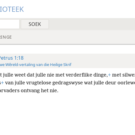
LIOTEEK
RINGE
Petrus 1:18
e Wêreld-vertaling van die Heilige Skrif
 julle weet dat julle nie met verderflike dinge,
+
met silwe
s
+
van julle vrugtelose gedragswyse wat julle deur oorlew
orvaders ontvang het nie.