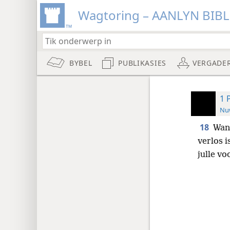
Wagtoring – AANLYN BIB
BYBEL
PUBLIKASIES
VERGADE
1 
Nuw
18
Want
verlos i
julle vo