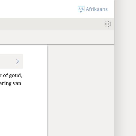
Afrikaans
r of goud,
ering van