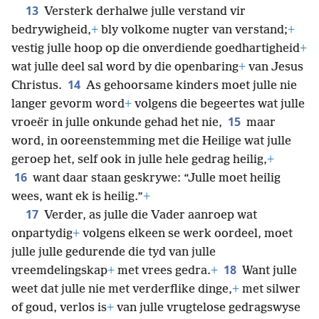
13
Versterk derhalwe julle verstand vir
bedrywigheid,
+
bly volkome nugter van verstand;
+
vestig julle hoop op die onverdiende goedhartigheid
+
wat julle deel sal word by die openbaring
+
van Jesus
14
Christus.
As gehoorsame kinders moet julle nie
langer gevorm word
+
volgens die begeertes wat julle
15
vroeër in julle onkunde gehad het nie,
maar
word, in ooreenstemming met die Heilige wat julle
geroep het, self ook in julle hele gedrag heilig,
+
16
want daar staan geskrywe: “Julle moet heilig
wees, want ek is heilig.”
+
17
Verder, as julle die Vader aanroep wat
onpartydig
+
volgens elkeen se werk oordeel, moet
julle julle gedurende die tyd van julle
18
vreemdelingskap
+
met vrees gedra.
+
Want julle
weet dat julle nie met verderflike dinge,
+
met silwer
of goud, verlos is
+
van julle vrugtelose gedragswyse