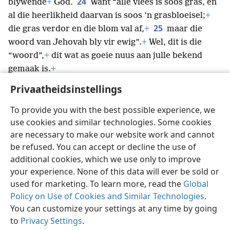
24
blywende
+
God.
Want “alle vlees is soos gras, en
al die heerlikheid daarvan is soos ’n grasbloeisel;
+
25
die gras verdor en die blom val af,
+
maar die
woord van Jehovah bly vir ewig”.
+
Wel, dit is die
“woord”,
+
dit wat as goeie nuus aan julle bekend
gemaak is.
+
Privaatheidsinstellings
To provide you with the best possible experience, we
use cookies and similar technologies. Some cookies
Afrikaans
Deel
Voorkeure
are necessary to make our website work and cannot
Copyright
© 2026 Watch Tower Bible and Tract Society of Pennsylvania
be refused. You can accept or decline the use of
Gebruiksvoorwaardes
Privaatheidsbeleid
Privaatheidsinstellings
Meld aan
JW.ORG
additional cookies, which we use only to improve
your experience. None of this data will ever be sold or
used for marketing. To learn more, read the
Global
Policy on Use of Cookies and Similar Technologies
.
You can customize your settings at any time by going
to
Privacy Settings
.