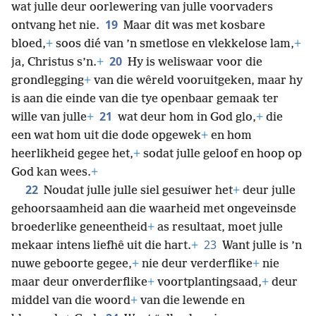
wat julle deur oorlewering van julle voorvaders
19
ontvang het nie.
Maar dit was met kosbare
bloed,
+
soos dié van ’n smetlose en vlekkelose lam,
+
20
ja, Christus s’n.
+
Hy is weliswaar voor die
grondlegging
+
van die wêreld vooruitgeken, maar hy
is aan die einde van die tye openbaar gemaak ter
21
wille van julle
+
wat deur hom in God glo,
+
die
een wat hom uit die dode opgewek
+
en hom
heerlikheid gegee het,
+
sodat julle geloof en hoop op
God kan wees.
+
22
Noudat julle julle siel gesuiwer het
+
deur julle
gehoorsaamheid aan die waarheid met ongeveinsde
broederlike geneentheid
+
as resultaat, moet julle
23
mekaar intens liefhê uit die hart.
+
Want julle is ’n
nuwe geboorte gegee,
+
nie deur verderflike
+
nie
maar deur onverderflike
+
voortplantingsaad,
+
deur
middel van die woord
+
van die lewende en