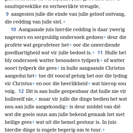
onuitspreeklike en verheerlikte vreugde,
9
aangesien julle die einde van julle geloof ontvang,
die redding van julle siel.
+
10
Aangaande juis hierdie redding is daar ywerig
nagevors en sorgvuldig ondersoek gedoen
+
deur die
profete wat geprofeteer het
+
oor die onverdiende
11
goedhartigheid wat vir julle bedoel is.
+
Hulle het
bly ondersoek watter besondere tydperk
+
of watter
soort tydperk die gees
+
in hulle aangaande Christus
aangedui het
+
toe dit vooraf getuig het oor die lyding
vir Christus
+
en oor die heerlikheid
+
wat hierop sou
12
volg.
Dit is aan hulle geopenbaar dat hulle nie vir
hulleself nie,
+
maar vir julle die dinge bedien het wat
nou aan julle aangekondig
+
is deur middel van dié
wat die goeie nuus aan julle bekend gemaak het met
heilige gees
+
wat uit die hemel gestuur is. In juis
hierdie dinge is engele begerig om te tuur.
+