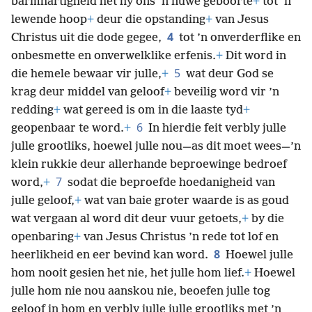
barmhartigheid het hy ons ’n nuwe geboorte
+
tot ’n
lewende hoop
+
deur die opstanding
+
van Jesus
4
Christus uit die dode gegee,
tot ’n onverderflike en
onbesmette en onverwelklike erfenis.
+
Dit word in
5
die hemele bewaar vir julle,
+
wat deur God se
krag deur middel van geloof
+
beveilig word vir ’n
redding
+
wat gereed is om in die laaste tyd
+
6
geopenbaar te word.
+
In hierdie feit verbly julle
julle grootliks, hoewel julle nou—as dit moet wees—’n
klein rukkie deur allerhande beproewinge bedroef
7
word,
+
sodat die beproefde hoedanigheid van
julle geloof,
+
wat van baie groter waarde is as goud
wat vergaan al word dit deur vuur getoets,
+
by die
openbaring
+
van Jesus Christus ’n rede tot lof en
8
heerlikheid en eer bevind kan word.
Hoewel julle
hom nooit gesien het nie, het julle hom lief.
+
Hoewel
julle hom nie nou aanskou nie, beoefen julle tog
geloof in hom en verbly julle julle grootliks met ’n