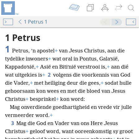
1 Petrus 1
1 Petrus
1
Petrus, ’n apostel
+
van Jesus Christus, aan die
tydelike inwoners
+
wat oral in Pontus, Galaʹsië,
Kappadoʹsië,
+
Asië en Bitiʹnië verstrooi is,
+
aan dié
2
wat uitgekies is
+
volgens die voorkennis van God
die Vader,
+
met heiliging deur die gees,
+
sodat hulle
gehoorsaam kon wees en met die bloed van Jesus
Christus
+
besprinkel
+
kon word:
Mag onverdiende goedhartigheid en vrede vir julle
vermeerder word.
+
3
Mag die God en Vader van ons Here Jesus
Christus
+
geloof word, want ooreenkomstig sy groot