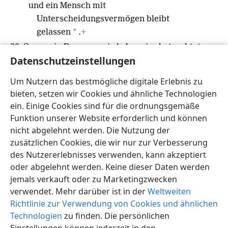
und ein Mensch mit
Unterscheidungsvermögen bleibt
*
gelassen
.
+
28
Sogar ein Dummer wird als weise betrachtet,
Datenschutzeinstellungen
wenn er schweigt,
und wer seine Lippen verschließt, als
Um Nutzern das bestmögliche digitale Erlebnis zu
verständig.
bieten, setzen wir Cookies und ähnliche Technologien
ein. Einige Cookies sind für die ordnungsgemäße
Funktion unserer Website erforderlich und können
nicht abgelehnt werden. Die Nutzung der
zusätzlichen Cookies, die wir nur zur Verbesserung
Deutsch
Teilen
Einstellungen
des Nutzererlebnisses verwenden, kann akzeptiert
Copyright
© 2026 Watch Tower Bible and Tract Society of Pennsylvania
oder abgelehnt werden. Keine dieser Daten werden
Nutzungsbedingungen
Datenschutzerklärung
Datenschutzeinstellungen
Anmelden
JW.ORG
jemals verkauft oder zu Marketingzwecken
verwendet. Mehr darüber ist in der
Weltweiten
Richtlinie zur Verwendung von Cookies und ähnlichen
Technologien
zu finden. Die persönlichen