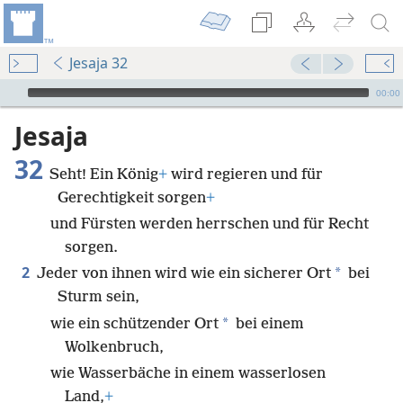
Jesaja 32
Audio Player
00:00
Jesaja
32
Seht! Ein König
+
wird regieren und für
Gerechtigkeit sorgen
+
und Fürsten werden herrschen und für Recht
sorgen.
2
*
Jeder von ihnen wird wie ein sicherer Ort
bei
Sturm sein,
*
wie ein schützender Ort
bei einem
Wolkenbruch,
wie Wasserbäche in einem wasserlosen
Land,
+