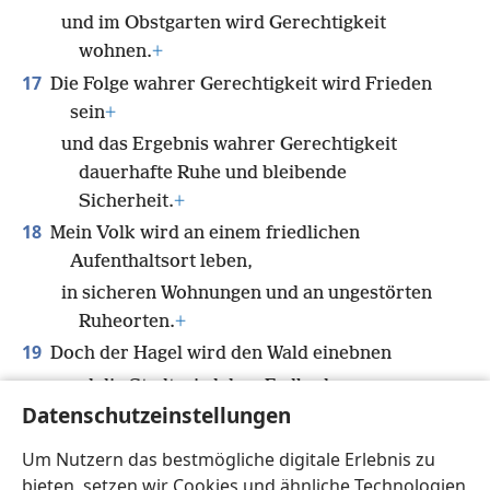
und im Obstgarten wird Gerechtigkeit
wohnen.
+
17
Die Folge wahrer Gerechtigkeit wird Frieden
sein
+
und das Ergebnis wahrer Gerechtigkeit
dauerhafte Ruhe und bleibende
Sicherheit.
+
18
Mein Volk wird an einem friedlichen
Aufenthaltsort leben,
in sicheren Wohnungen und an ungestörten
Ruheorten.
+
19
Doch der Hagel wird den Wald einebnen
und die Stadt wird dem Erdboden
Datenschutzeinstellungen
gleichgemacht.
20
Glücklich seid ihr, die ihr an allen Gewässern
Um Nutzern das bestmögliche digitale Erlebnis zu
Samen sät,
bieten, setzen wir Cookies und ähnliche Technologien