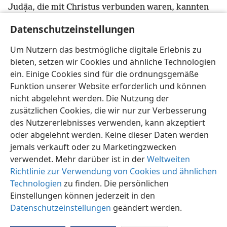
Judạ̈a, die mit Christus verbunden waren, kannten
23
mich jedoch nicht persönlich.
Sie hörten nur
Datenschutzeinstellungen
immer wieder: „Der Mann, der uns früher verfolgte,
+
macht jetzt die gute Botschaft von dem Glauben
Um Nutzern das bestmögliche digitale Erlebnis zu
24
bekannt, den er vorher ausrotten wollte.“
+
Da
bieten, setzen wir Cookies und ähnliche Technologien
begannen sie, Gott meinetwegen zu verherrlichen.
ein. Einige Cookies sind für die ordnungsgemäße
Funktion unserer Website erforderlich und können
nicht abgelehnt werden. Die Nutzung der
zusätzlichen Cookies, die wir nur zur Verbesserung
des Nutzererlebnisses verwenden, kann akzeptiert
Deutsch
Teilen
Einstellungen
oder abgelehnt werden. Keine dieser Daten werden
Copyright
© 2026 Watch Tower Bible and Tract Society of Pennsylvania
jemals verkauft oder zu Marketingzwecken
Nutzungsbedingungen
Datenschutzerklärung
verwendet. Mehr darüber ist in der
Weltweiten
Datenschutzeinstellungen
Anmelden
JW.ORG
Richtlinie zur Verwendung von Cookies und ähnlichen
Technologien
zu finden. Die persönlichen
Einstellungen können jederzeit in den
Datenschutzeinstellungen
geändert werden.