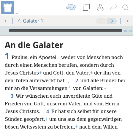
Galater 1
Audio Player
00:00
An die Galater
1
Paulus, ein Apostel – weder von Menschen noch
durch einen Menschen berufen, sondern durch
Jesus Christus
+
und Gott, den Vater,
+
der ihn von
2
den Toten auferweckt hat –,
und alle Brüder bei
*
mir an die Versammlungen
von Galạtien:
+
3
Wir wünschen euch unverdiente Güte und
Frieden von Gott, unserem Vater, und vom Herrn
4
Jesus Christus.
Er hat sich selbst für unsere
Sünden geopfert,
+
um uns aus dem gegenwärtigen
bösen Weltsystem zu befreien,
+
nach dem Willen