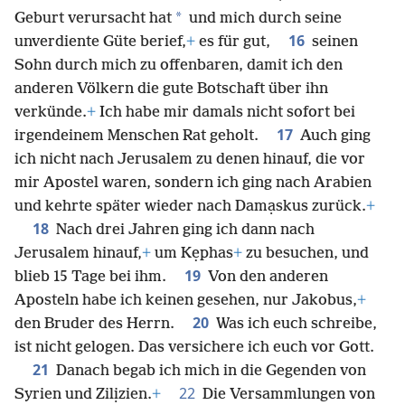
*
Geburt verursacht hat
und mich durch seine
16
unverdiente Güte berief,
+
es für gut,
seinen
Sohn durch mich zu offenbaren, damit ich den
anderen Völkern die gute Botschaft über ihn
verkünde.
+
Ich habe mir damals nicht sofort bei
17
irgendeinem Menschen Rat geholt.
Auch ging
ich nicht nach Jerusalem zu denen hinauf, die vor
mir Apostel waren, sondern ich ging nach Arabien
und kehrte später wieder nach Damạskus zurück.
+
18
Nach drei Jahren ging ich dann nach
Jerusalem hinauf,
+
um Kẹphas
+
zu besuchen, und
19
blieb 15 Tage bei ihm.
Von den anderen
Aposteln habe ich keinen gesehen, nur Jakobus,
+
20
den Bruder des Herrn.
Was ich euch schreibe,
ist nicht gelogen. Das versichere ich euch vor Gott.
21
Danach begab ich mich in die Gegenden von
22
Syrien und Zilịzien.
+
Die Versammlungen von