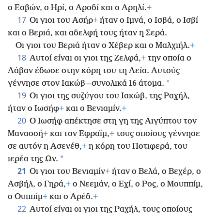
ο Εσβών, ο Ηρί, ο Αροδί και ο Αρηλί.
+
17
Οι γιοι του Ασήρ
+
ήταν ο Ιμνά, ο Ισβά, ο Ισβί
και ο Βεριά, και αδελφή τους ήταν η Σερά.
Οι γιοι του Βεριά ήταν ο Χέβερ και ο Μαλχιήλ.
+
18
Αυτοί είναι οι γιοι της Ζελφά,
+
την οποία ο
Λάβαν έδωσε στην κόρη του τη Λεία. Αυτούς
*
γέννησε στον Ιακώβ—συνολικά 16 άτομα.
19
Οι γιοι της συζύγου του Ιακώβ, της Ραχήλ,
ήταν ο Ιωσήφ
+
και ο Βενιαμίν.
+
20
Ο Ιωσήφ απέκτησε στη γη της Αιγύπτου τον
Μανασσή
+
και τον Εφραΐμ,
+
τους οποίους γέννησε
σε αυτόν η Ασενέθ,
+
η κόρη του Ποτιφερά, του
*
ιερέα της Ων.
21
Οι γιοι του Βενιαμίν
+
ήταν ο Βελά, ο Βεχέρ, ο
Ασβήλ, ο Γηρά,
+
ο Νεεμάν, ο Εχί, ο Ρος, ο Μουππίμ,
ο Ουππίμ
+
και ο Αρέδ.
+
22
Αυτοί είναι οι γιοι της Ραχήλ, τους οποίους