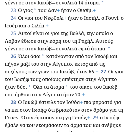
*
γέννησε στον Ιακώβ—συνολικά 14 άτομα.
23
*
Ο γιος
του Δαν
+
ήταν ο Ουσίμ.
+
24
Οι γιοι του Νεφθαλί
+
ήταν ο Ιασιήλ, ο Γουνί, ο
Ιεσέρ και ο Σιλέμ.
+
25
Αυτοί είναι οι γιοι της Βαλλά, την οποία ο
Λάβαν έδωσε στην κόρη του τη Ραχήλ. Αυτούς
*
γέννησε στον Ιακώβ—συνολικά εφτά άτομα.
26
*
Όλοι όσοι
κατάγονταν από τον Ιακώβ και
πήγαν μαζί του στην Αίγυπτο, εκτός από τις
27
συζύγους των γιων του Ιακώβ, ήταν 66.
+
Οι γιοι
του Ιωσήφ τους οποίους απέκτησε στην Αίγυπτο
*
*
ήταν δύο.
Όλα τα άτομα
του οίκου του Ιακώβ
που ήρθαν στην Αίγυπτο ήταν 70.
+
28
Ο Ιακώβ έστειλε τον Ιούδα
+
πιο μπροστά για
να πει στον Ιωσήφ ότι βρισκόταν στον δρόμο για τη
29
Γεσέν. Όταν έφτασαν στη γη Γεσέν,
+
ο Ιωσήφ
έβαλε να του ετοιμάσουν το άρμα του και ανέβηκε