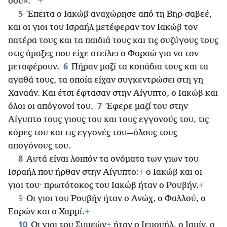
*
σου».
+
5
Έπειτα ο Ιακώβ αναχώρησε από τη Βηρ-σαβεέ,
και οι γιοι του Ισραήλ μετέφεραν τον Ιακώβ τον
πατέρα τους και τα παιδιά τους και τις συζύγους τους
στις άμαξες που είχε στείλει ο Φαραώ για να τον
6
μεταφέρουν.
Πήραν μαζί τα κοπάδια τους και τα
αγαθά τους, τα οποία είχαν συγκεντρώσει στη γη
Χαναάν. Και έτσι έφτασαν στην Αίγυπτο, ο Ιακώβ και
7
όλοι οι απόγονοί του.
Έφερε μαζί του στην
Αίγυπτο τους γιους του και τους εγγονούς του, τις
κόρες του και τις εγγονές του—όλους τους
απογόνους του.
8
Αυτά είναι λοιπόν τα ονόματα των γιων του
Ισραήλ που ήρθαν στην Αίγυπτο:
+
ο Ιακώβ και οι
γιοι του· πρωτότοκος του Ιακώβ ήταν ο Ρουβήν.
+
9
Οι γιοι του Ρουβήν ήταν ο Ανώχ, ο Φαλλού, ο
Εσρών και ο Χαρμί.
+
10
Οι γιοι του Συμεών
+
ήταν ο Ιεμουήλ, ο Ιαμίν, ο