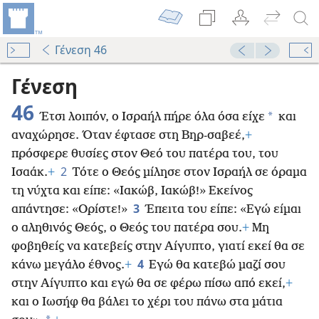
Γένεση 46
Γένεση
46
*
Έτσι λοιπόν, ο Ισραήλ πήρε όλα όσα είχε
και
αναχώρησε. Όταν έφτασε στη Βηρ-σαβεέ,
+
πρόσφερε θυσίες στον Θεό του πατέρα του, του
2
Ισαάκ.
+
Τότε ο Θεός μίλησε στον Ισραήλ σε όραμα
τη νύχτα και είπε: «Ιακώβ, Ιακώβ!» Εκείνος
3
απάντησε: «Ορίστε!»
Έπειτα του είπε: «Εγώ είμαι
ο αληθινός Θεός, ο Θεός του πατέρα σου.
+
Μη
φοβηθείς να κατεβείς στην Αίγυπτο, γιατί εκεί θα σε
4
κάνω μεγάλο έθνος.
+
Εγώ θα κατεβώ μαζί σου
στην Αίγυπτο και εγώ θα σε φέρω πίσω από εκεί,
+
και ο Ιωσήφ θα βάλει το χέρι του πάνω στα μάτια