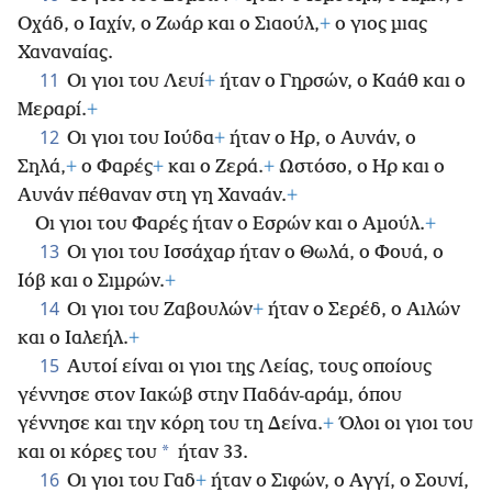
Οχάδ, ο Ιαχίν, ο Ζωάρ και ο Σιαούλ,
+
ο γιος μιας
Χαναναίας.
11
Οι γιοι του Λευί
+
ήταν ο Γηρσών, ο Καάθ και ο
Μεραρί.
+
12
Οι γιοι του Ιούδα
+
ήταν ο Ηρ, ο Αυνάν, ο
Σηλά,
+
ο Φαρές
+
και ο Ζερά.
+
Ωστόσο, ο Ηρ και ο
Αυνάν πέθαναν στη γη Χαναάν.
+
Οι γιοι του Φαρές ήταν ο Εσρών και ο Αμούλ.
+
13
Οι γιοι του Ισσάχαρ ήταν ο Θωλά, ο Φουά, ο
Ιόβ και ο Σιμρών.
+
14
Οι γιοι του Ζαβουλών
+
ήταν ο Σερέδ, ο Αιλών
και ο Ιαλεήλ.
+
15
Αυτοί είναι οι γιοι της Λείας, τους οποίους
γέννησε στον Ιακώβ στην Παδάν-αράμ, όπου
γέννησε και την κόρη του τη Δείνα.
+
Όλοι οι γιοι του
*
και οι κόρες του
ήταν 33.
16
Οι γιοι του Γαδ
+
ήταν ο Σιφών, ο Αγγί, ο Σουνί,