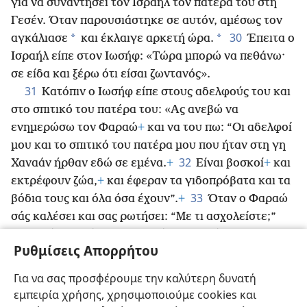
για να συναντήσει τον Ισραήλ τον πατέρα του στη
Γεσέν. Όταν παρουσιάστηκε σε αυτόν, αμέσως τον
30
*
*
αγκάλιασε
και έκλαιγε αρκετή ώρα.
Έπειτα ο
Ισραήλ είπε στον Ιωσήφ: «Τώρα μπορώ να πεθάνω·
σε είδα και ξέρω ότι είσαι ζωντανός».
31
Κατόπιν ο Ιωσήφ είπε στους αδελφούς του και
στο σπιτικό του πατέρα του: «Ας ανεβώ να
ενημερώσω τον Φαραώ
+
και να του πω: “Οι αδελφοί
μου και το σπιτικό του πατέρα μου που ήταν στη γη
32
Χαναάν ήρθαν εδώ σε εμένα.
+
Είναι βοσκοί
+
και
εκτρέφουν ζώα,
+
και έφεραν τα γιδοπρόβατα και τα
33
βόδια τους και όλα όσα έχουν”.
+
Όταν ο Φαραώ
σάς καλέσει και σας ρωτήσει: “Με τι ασχολείστε;”
34
εσείς να πείτε: “Οι υπηρέτες σου είμαστε
Ρυθμίσεις Απορρήτου
κτηνοτρόφοι από τη νεότητά μας μέχρι τώρα, και
εμείς και οι προπάτορές μας”,
+
ώστε να κατοικήσετε
Για να σας προσφέρουμε την καλύτερη δυνατή
στη γη Γεσέν,
+
επειδή κάθε βοσκός προβάτων είναι
εμπειρία χρήσης, χρησιμοποιούμε cookies και
απεχθής στους Αιγυπτίους».
+