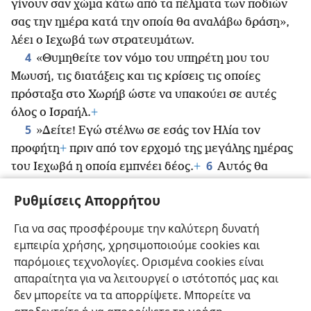
γίνουν σαν χώμα κάτω από τα πέλματα των ποδιών
σας την ημέρα κατά την οποία θα αναλάβω δράση»,
λέει ο Ιεχωβά των στρατευμάτων.
4
«Θυμηθείτε τον νόμο του υπηρέτη μου του
Μωυσή, τις διατάξεις και τις κρίσεις τις οποίες
πρόσταξα στο Χωρήβ ώστε να υπακούει σε αυτές
όλος ο Ισραήλ.
+
5
»Δείτε! Εγώ στέλνω σε εσάς τον Ηλία τον
προφήτη
+
πριν από τον ερχομό της μεγάλης ημέρας
6
του Ιεχωβά η οποία εμπνέει δέος.
+
Αυτός θα
επαναφέρει την καρδιά των πατέρων στους γιους
+
Ρυθμίσεις Απορρήτου
και την καρδιά των γιων στους πατέρες, ώστε να μην
έρθω και πλήξω τη γη, αφιερώνοντάς την στην
Για να σας προσφέρουμε την καλύτερη δυνατή
καταστροφή».
εμπειρία χρήσης, χρησιμοποιούμε cookies και
(Τέλος της μετάφρασης των Εβραϊκών-Αραμαϊκών
παρόμοιες τεχνολογίες. Ορισμένα cookies είναι
Γραφών· ακολουθεί η μετάφραση των Χριστιανικών
απαραίτητα για να λειτουργεί ο ιστότοπός μας και
Ελληνικών Γραφών)
δεν μπορείτε να τα απορρίψετε. Μπορείτε να