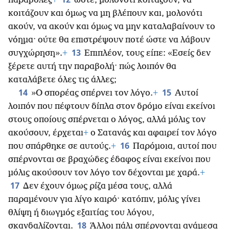
παραβολές
+
ώστε, μολονότι κοιτάζουν, να
κοιτάζουν και όμως να μη βλέπουν και, μολονότι
ακούν, να ακούν και όμως να μην καταλαβαίνουν το
νόημα· ούτε θα επιστρέψουν ποτέ ώστε να λάβουν
13
συγχώρηση».
+
Επιπλέον, τους είπε: «Εσείς δεν
ξέρετε αυτή την παραβολή· πώς λοιπόν θα
καταλάβετε όλες τις άλλες;
14
15
»Ο σπορέας σπέρνει τον λόγο.
+
Αυτοί
λοιπόν που πέφτουν δίπλα στον δρόμο είναι εκείνοι
στους οποίους σπέρνεται ο λόγος, αλλά μόλις τον
ακούσουν, έρχεται
+
ο Σατανάς και αφαιρεί τον λόγο
16
που σπάρθηκε σε αυτούς.
+
Παρόμοια, αυτοί που
σπέρνονται σε βραχώδες έδαφος είναι εκείνοι που
μόλις ακούσουν τον λόγο τον δέχονται με χαρά.
+
17
Δεν έχουν όμως ρίζα μέσα τους, αλλά
παραμένουν για λίγο καιρό· κατόπιν, μόλις γίνει
θλίψη ή διωγμός εξαιτίας του λόγου,
18
σκανδαλίζονται.
Άλλοι πάλι σπέρνονται ανάμεσα