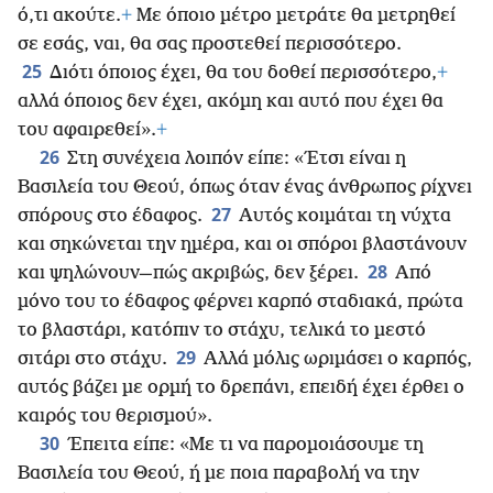
ό,τι ακούτε.
+
Με όποιο μέτρο μετράτε θα μετρηθεί
σε εσάς, ναι, θα σας προστεθεί περισσότερο.
25
Διότι όποιος έχει, θα του δοθεί περισσότερο,
+
αλλά όποιος δεν έχει, ακόμη και αυτό που έχει θα
του αφαιρεθεί».
+
26
Στη συνέχεια λοιπόν είπε: «Έτσι είναι η
Βασιλεία του Θεού, όπως όταν ένας άνθρωπος ρίχνει
27
σπόρους στο έδαφος.
Αυτός κοιμάται τη νύχτα
και σηκώνεται την ημέρα, και οι σπόροι βλαστάνουν
28
και ψηλώνουν—πώς ακριβώς, δεν ξέρει.
Από
μόνο του το έδαφος φέρνει καρπό σταδιακά, πρώτα
το βλαστάρι, κατόπιν το στάχυ, τελικά το μεστό
29
σιτάρι στο στάχυ.
Αλλά μόλις ωριμάσει ο καρπός,
αυτός βάζει με ορμή το δρεπάνι, επειδή έχει έρθει ο
καιρός του θερισμού».
30
Έπειτα είπε: «Με τι να παρομοιάσουμε τη
Βασιλεία του Θεού, ή με ποια παραβολή να την