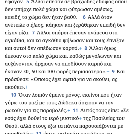
5
έφαγαν.
Άλλοι έπεσαν σε βραχώδες έδαφος όπου
δεν υπήρχε πολύ χώμα και φύτρωσαν αμέσως,
6
επειδή το χώμα δεν ήταν βαθύ.
+
Αλλά όταν
ανέτειλε ο ήλιος, κάηκαν και ξεράθηκαν επειδή δεν
7
είχαν ρίζα.
Άλλοι σπόροι έπεσαν ανάμεσα στα
αγκάθια, και τα αγκάθια ψήλωσαν και τους έπνιξαν
8
και αυτοί δεν απέδωσαν καρπό.
+
Άλλοι όμως
έπεσαν στο καλό χώμα και, καθώς μεγάλωναν και
αυξάνονταν, άρχισαν να αποδίδουν καρπό και
9
έκαναν 30, 60 και 100 φορές περισσότερο».
+
Και
πρόσθεσε: «Όποιος έχει αφτιά για να ακούει, ας
ακούει».
+
10
Όταν λοιπόν έμεινε μόνος, εκείνοι που ήταν
γύρω του μαζί με τους Δώδεκα άρχισαν να τον
11
ρωτούν για τις παραβολές.
+
Αυτός τους είπε: «Σε
εσάς έχει δοθεί το ιερό μυστικό
+
της Βασιλείας του
Θεού, αλλά στους έξω τα πάντα παρουσιάζονται με
12