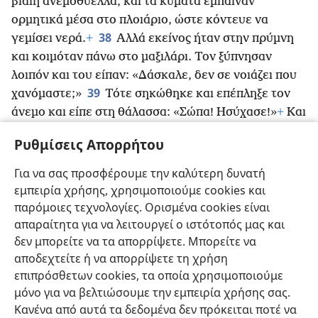
βίαιη ανεμοθύελλα, και τα κύματα έμπαιναν
ορμητικά μέσα στο πλοιάριο, ώστε κόντευε να
38
γεμίσει νερά.
+
Αλλά εκείνος ήταν στην πρύμνη
και κοιμόταν πάνω στο μαξιλάρι. Τον ξύπνησαν
λοιπόν και του είπαν: «Δάσκαλε, δεν σε νοιάζει που
39
χανόμαστε;»
Τότε σηκώθηκε και επέπληξε τον
άνεμο και είπε στη θάλασσα: «Σώπα! Ησύχασε!»
+
Και
ο άνεμος κόπασε και επικράτησε απόλυτη γαλήνη.
Ρυθμίσεις Απορρήτου
40
*
Και τους είπε: «Γιατί φοβάστε τόσο πολύ;
41
Ακόμη δεν έχετε πίστη;»
Αλλά αυτοί ένιωσαν
Για να σας προσφέρουμε την καλύτερη δυνατή
ασυνήθιστο φόβο, και έλεγαν ο ένας στον άλλον:
εμπειρία χρήσης, χρησιμοποιούμε cookies και
«Ποιος είναι άραγε αυτός που ακόμη και ο άνεμος
παρόμοιες τεχνολογίες. Ορισμένα cookies είναι
και η θάλασσα τον υπακούν;»
+
απαραίτητα για να λειτουργεί ο ιστότοπός μας και
δεν μπορείτε να τα απορρίψετε. Μπορείτε να
αποδεχτείτε ή να απορρίψετε τη χρήση
επιπρόσθετων cookies, τα οποία χρησιμοποιούμε
μόνο για να βελτιώσουμε την εμπειρία χρήσης σας.
Ελληνική
Κοινή Χρήση
Προτιμήσεις
Κανένα από αυτά τα δεδομένα δεν πρόκειται ποτέ να
Copyright
© 2026 Watch Tower Bible and Tract Society of Pennsylvania