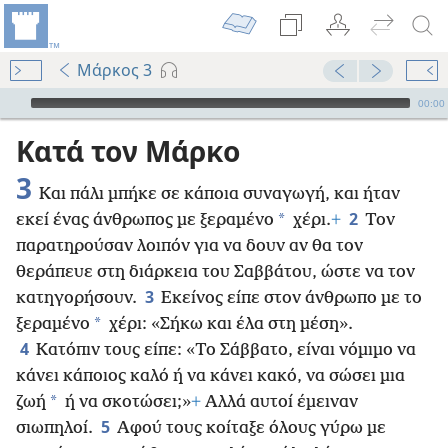
Μάρκος 3
Audio Player
00:00
Κατά τον Μάρκο
3
Και πάλι μπήκε σε κάποια συναγωγή, και ήταν
2
*
εκεί ένας άνθρωπος με ξεραμένο
χέρι.
+
Τον
παρατηρούσαν λοιπόν για να δουν αν θα τον
θεράπευε στη διάρκεια του Σαββάτου, ώστε να τον
3
κατηγορήσουν.
Εκείνος είπε στον άνθρωπο με το
*
ξεραμένο
χέρι: «Σήκω και έλα στη μέση».
4
Κατόπιν τους είπε: «Το Σάββατο, είναι νόμιμο να
κάνει κάποιος καλό ή να κάνει κακό, να σώσει μια
*
ζωή
ή να σκοτώσει;»
+
Αλλά αυτοί έμειναν
5
σιωπηλοί.
Αφού τους κοίταξε όλους γύρω με