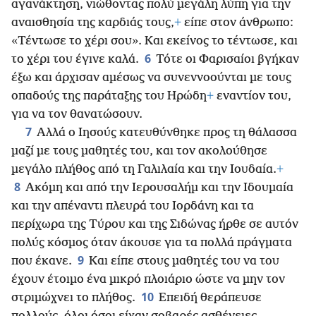
αγανάκτηση, νιώθοντας πολύ μεγάλη λύπη για την
αναισθησία της καρδιάς τους,
+
είπε στον άνθρωπο:
«Τέντωσε το χέρι σου». Και εκείνος το τέντωσε, και
6
το χέρι του έγινε καλά.
Τότε οι Φαρισαίοι βγήκαν
έξω και άρχισαν αμέσως να συνεννοούνται με τους
οπαδούς της παράταξης του Ηρώδη
+
εναντίον του,
για να τον θανατώσουν.
7
Αλλά ο Ιησούς κατευθύνθηκε προς τη θάλασσα
μαζί με τους μαθητές του, και τον ακολούθησε
μεγάλο πλήθος από τη Γαλιλαία και την Ιουδαία.
+
8
Ακόμη και από την Ιερουσαλήμ και την Ιδουμαία
και την απέναντι πλευρά του Ιορδάνη και τα
περίχωρα της Τύρου και της Σιδώνας ήρθε σε αυτόν
πολύς κόσμος όταν άκουσε για τα πολλά πράγματα
9
που έκανε.
Και είπε στους μαθητές του να του
έχουν έτοιμο ένα μικρό πλοιάριο ώστε να μην τον
10
στριμώχνει το πλήθος.
Επειδή θεράπευσε