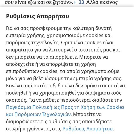
33
σου είναι έξω και σε ζητούν».
+
Αλλά εκείνος
τους απάντησε: «Ποια είναι η μητέρα μου και ποιοι οι
Ρυθμίσεις Απορρήτου
34
αδελφοί μου;»
Τότε κοίταξε εκείνους που
κάθονταν γύρω του και είπε: «Να η μητέρα μου και
Για να σας προσφέρουμε την καλύτερη δυνατή
35
οι αδελφοί μου!
+
Όποιος κάνει το θέλημα του
εμπειρία χρήσης, χρησιμοποιούμε cookies και
Θεού, αυτός είναι αδελφός και αδελφή και μητέρα
παρόμοιες τεχνολογίες. Ορισμένα cookies είναι
μου».
+
απαραίτητα για να λειτουργεί ο ιστότοπός μας και
δεν μπορείτε να τα απορρίψετε. Μπορείτε να
αποδεχτείτε ή να απορρίψετε τη χρήση
επιπρόσθετων cookies, τα οποία χρησιμοποιούμε
μόνο για να βελτιώσουμε την εμπειρία χρήσης σας.
Ελληνική
Κοινή Χρήση
Προτιμήσεις
Κανένα από αυτά τα δεδομένα δεν πρόκειται ποτέ να
Copyright
© 2026 Watch Tower Bible and Tract Society of Pennsylvania
πουληθεί ή να χρησιμοποιηθεί για διαφημιστικούς
Όροι Χρήσης
Πολιτική Απορρήτου
Ρυθμίσεις Απορρήτου
σκοπούς. Για να μάθετε περισσότερα, διαβάστε την
Σύνδεση
JW.ORG
Παγκόσμια Πολιτική ως Προς τη Χρήση των Cookies
και Παρόμοιων Τεχνολογιών
. Μπορείτε να
διαμορφώσετε τις ρυθμίσεις σας οποιαδήποτε
στιγμή πηγαίνοντας στις
Ρυθμίσεις Απορρήτου
.