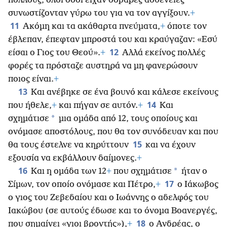
πολλούς, όλοι όσοι είχαν σοβαρές ασθένειες
συνωστίζονταν γύρω του για να τον αγγίξουν.
+
11
Ακόμη
και τα ακάθαρτα πνεύματα,
+
όποτε τον
έβλεπαν, έπεφταν μπροστά του και κραύγαζαν: «Εσύ
12
είσαι ο Γιος του Θεού».
+
Αλλά εκείνος πολλές
φορές τα πρόσταζε αυστηρά να μη φανερώσουν
ποιος είναι.
+
13
Και ανέβηκε σε ένα βουνό και κάλεσε εκείνους
14
που ήθελε,
+
και πήγαν σε αυτόν.
+
Και
*
σχημάτισε
μια ομάδα από 12, τους οποίους και
ονόμασε αποστόλους, που θα τον συνόδευαν και που
15
θα τους έστελνε να κηρύττουν
και να έχουν
εξουσία να εκβάλλουν δαίμονες.
+
16
*
Και η ομάδα των 12
+
που σχημάτισε
ήταν ο
17
Σίμων, τον οποίο ονόμασε και Πέτρο,
+
ο Ιάκωβος
ο γιος του Ζεβεδαίου και ο Ιωάννης ο αδελφός του
Ιακώβου (σε αυτούς έδωσε και το όνομα Βοανεργές,
18
που σημαίνει «γιοι βροντής»),
+
ο Ανδρέας, ο