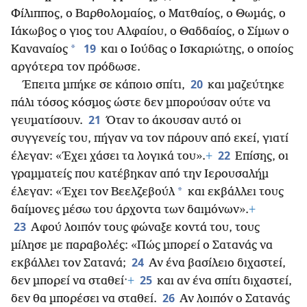
Φίλιππος, ο Βαρθολομαίος, ο Ματθαίος, ο Θωμάς, ο
Ιάκωβος ο γιος του Αλφαίου, ο Θαδδαίος, ο Σίμων ο
19
*
Καναναίος
και ο Ιούδας ο Ισκαριώτης, ο οποίος
αργότερα τον πρόδωσε.
20
Έπειτα μπήκε σε κάποιο σπίτι,
και μαζεύτηκε
πάλι τόσος κόσμος ώστε δεν μπορούσαν ούτε να
21
γευματίσουν.
Όταν το άκουσαν αυτό οι
συγγενείς του, πήγαν να τον πάρουν από εκεί, γιατί
22
έλεγαν: «Έχει χάσει τα λογικά του».
+
Επίσης, οι
γραμματείς που κατέβηκαν από την Ιερουσαλήμ
*
έλεγαν: «Έχει τον Βεελζεβούλ
και εκβάλλει τους
δαίμονες μέσω του άρχοντα των δαιμόνων».
+
23
Αφού λοιπόν τους φώναξε κοντά του, τους
μίλησε με παραβολές: «Πώς μπορεί ο Σατανάς να
24
εκβάλλει τον Σατανά;
Αν ένα βασίλειο διχαστεί,
25
δεν μπορεί να σταθεί·
+
και αν ένα σπίτι διχαστεί,
26
δεν θα μπορέσει να σταθεί.
Αν λοιπόν ο Σατανάς