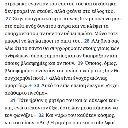
στράφηκε εναντίον του εαυτού του και διχάστηκε,
δεν μπορεί να σταθεί, αλλά φτάνει στο τέλος του.
27
Στην πραγματικότητα, κανείς δεν μπορεί να μπει
στο σπίτι ενός δυνατού άντρα και να κλέψει τα
υπάρχοντά του αν δεν τον δέσει πρώτα. Μόνο τότε
28
μπορεί να λεηλατήσει το σπίτι του.
Αληθινά σας
λέω ότι τα πάντα θα συγχωρηθούν στους γιους των
ανθρώπων, όποιες αμαρτίες και αν διαπράξουν και
29
όποιες βλασφημίες και αν πουν.
Όποιος, όμως,
βλασφημήσει εναντίον του αγίου πνεύματος δεν θα
συγχωρηθεί ποτέ,
+
αλλά είναι ένοχος αιώνιας
30
αμαρτίας».
+
Αυτό το είπε επειδή έλεγαν: «Έχει
ακάθαρτο πνεύμα».
+
31
Τότε ήρθαν η μητέρα του και οι αδελφοί του
+
και, ενώ στέκονταν έξω, έστειλαν μέσα κάποιον να
32
τον φωνάξει.
+
Και γύρω του καθόταν κόσμος,
και του είπαν: «Δες! Η μητέρα σου και οι αδελφοί