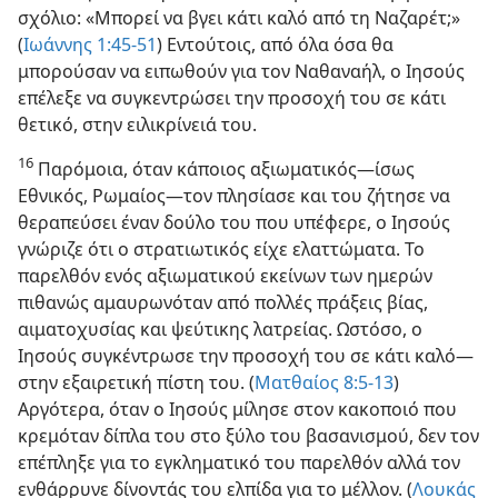
σχόλιο: «Μπορεί να βγει κάτι καλό από τη Ναζαρέτ;»
(
Ιωάννης 1:45-51
) Εντούτοις, από όλα όσα θα
μπορούσαν να ειπωθούν για τον Ναθαναήλ, ο Ιησούς
επέλεξε να συγκεντρώσει την προσοχή του σε κάτι
θετικό, στην ειλικρίνειά του.
16
Παρόμοια, όταν κάποιος αξιωματικός​—ίσως
Εθνικός, Ρωμαίος—​τον πλησίασε και του ζήτησε να
θεραπεύσει έναν δούλο του που υπέφερε, ο Ιησούς
γνώριζε ότι ο στρατιωτικός είχε ελαττώματα. Το
παρελθόν ενός αξιωματικού εκείνων των ημερών
πιθανώς αμαυρωνόταν από πολλές πράξεις βίας,
αιματοχυσίας και ψεύτικης λατρείας. Ωστόσο, ο
Ιησούς συγκέντρωσε την προσοχή του σε κάτι καλό​—
στην εξαιρετική πίστη του. (
Ματθαίος 8:5-13
)
Αργότερα, όταν ο Ιησούς μίλησε στον κακοποιό που
κρεμόταν δίπλα του στο ξύλο του βασανισμού, δεν τον
επέπληξε για το εγκληματικό του παρελθόν αλλά τον
ενθάρρυνε δίνοντάς του ελπίδα για το μέλλον. (
Λουκάς