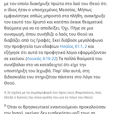
με τον οποίο διακήρυξε πρώτα στο λαό του Θεού ότι
ο ίδιος ήταν ο υποσχεμένος Μεσσίας. Μήπως
εμφανίστηκε απλώς μπροστά στα πλήθη, ανακήρυξε
τον εαυτό του Χριστό και κατόπιν έκανε θεαματικά
θαύματα για να το αποδείξει; Όχι. Πήγε σε μια
συναγωγή, όπου συνήθιζε ο λαός του Θεού να
διαβάζει από τις Γραφές. Εκεί διάβασε μεγαλόφωνα
την προφητεία των εδαφίων
Ησαΐας 61:1, 2
και
εξήγησε ότι αυτά τα προφητικά λόγια εφαρμόζονταν
σε εκείνον. (
Λουκάς 4:16-22
) Τα πολλά θαύματά του
συνέβαλαν στο να καταδειχτεί ότι είχε την
υποστήριξη του Ιεχωβά. Παρ’ όλα αυτά, στη
διδασκαλία του στηριζόταν πάντοτε στο Λόγο του
Θεού.
9. Σε σχέση με τη συμπεριφορά του προς τους Φαρισαίους, πώς
έδειξε ο Ιησούς την όσια αγάπη του για το Λόγο του Θεού;
9
Όταν οι θρησκευτικοί εναντιούμενοι προκαλούσαν
τον Ιησού, εκείνος δεν εμπλεκόταν μαζί τους σε