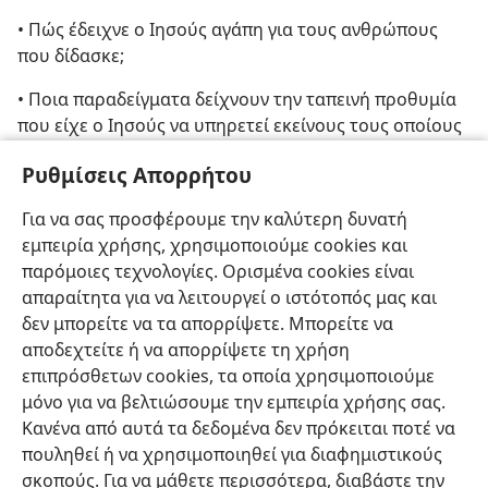
• Πώς έδειχνε ο Ιησούς αγάπη για τους ανθρώπους
που δίδασκε;
• Ποια παραδείγματα δείχνουν την ταπεινή προθυμία
που είχε ο Ιησούς να υπηρετεί εκείνους τους οποίους
δίδασκε;
Ρυθμίσεις Απορρήτου
[Εικόνα στη σελίδα 12]
Για να σας προσφέρουμε την καλύτερη δυνατή
Πώς έδειξε ο Ιησούς ότι αγαπούσε τις αρχές που
εμπειρία χρήσης, χρησιμοποιούμε cookies και
βρίσκονται στο Λόγο του Θεού;
παρόμοιες τεχνολογίες. Ορισμένα cookies είναι
απαραίτητα για να λειτουργεί ο ιστότοπός μας και
δεν μπορείτε να τα απορρίψετε. Μπορείτε να
αποδεχτείτε ή να απορρίψετε τη χρήση
επιπρόσθετων cookies, τα οποία χρησιμοποιούμε
μόνο για να βελτιώσουμε την εμπειρία χρήσης σας.
Κανένα από αυτά τα δεδομένα δεν πρόκειται ποτέ να
πουληθεί ή να χρησιμοποιηθεί για διαφημιστικούς
σκοπούς. Για να μάθετε περισσότερα, διαβάστε την