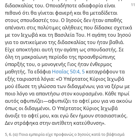
διδασκαλίας του. Οποιαδήποτε αδιαφορία
είναι
πιθανό ότι θα γίνεται φανερή και θα μεταδίδεται
στους σπουδαστές του. Ο Ιησούς δεν ήταν απαθής
απέναντι στις πολύτιμες αλήθειες που δίδασκε σχετικά
με τον Ιεχωβά και τη Βασιλεία Του. Η αγάπη του Ιησού
για το αντικείμενο της διδασκαλίας του ήταν βαθιά.
Είχε αποκτήσει αυτή την αγάπη ως σπουδαστής. Σε
όλη τη μακραίωνη περίοδο της προανθρώπινης
ύπαρξής του, ο μονογενής Γιος ήταν ένθερμος
μαθητής. Τα εδάφια
Ησαΐας 50:4, 5
καταγράφουν τα
εξής ταιριαστά λόγια: «Ο Υπέρτατος Κύριος Ιεχωβά
μού έδωσε τη γλώσσα των διδαγμένων, για να ξέρω με
ποιο λόγο να απαντήσω στον κουρασμένο. Κάθε πρωί
αυτός αφυπνίζει​—αφυπνίζει το αφτί μου για να ακούω
όπως οι διδαγμένοι. Ο Υπέρτατος Κύριος Ιεχωβά
άνοιξε το αφτί μου, και εγώ δεν ήμουν στασιαστικός.
Δεν στράφηκα στην αντίθετη κατεύθυνση».
5, 6. (α) Ποια εμπειρία είχε προφανώς ο Ιησούς κατά το βάφτισμά