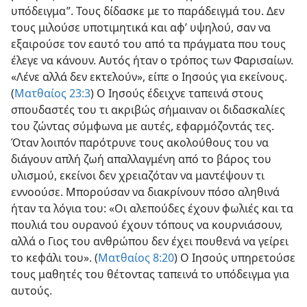
υπόδειγμα”. Τους δίδασκε με το παράδειγμά του. Δεν
τους μιλούσε υποτιμητικά και αφ’ υψηλού, σαν να
εξαιρούσε τον εαυτό του από τα πράγματα που τους
έλεγε να κάνουν. Αυτός ήταν ο τρόπος των Φαρισαίων.
«Λένε αλλά δεν εκτελούν», είπε ο Ιησούς για εκείνους.
(
Ματθαίος 23:3
) Ο Ιησούς έδειχνε ταπεινά στους
σπουδαστές του τι ακριβώς σήμαιναν οι διδασκαλίες
του ζώντας σύμφωνα με αυτές, εφαρμόζοντάς τες.
Όταν λοιπόν παρότρυνε τους ακολούθους του να
διάγουν απλή ζωή απαλλαγμένη από το βάρος του
υλισμού, εκείνοι δεν χρειαζόταν να μαντέψουν τι
εννοούσε. Μπορούσαν να διακρίνουν πόσο αληθινά
ήταν τα λόγια του: «Οι αλεπούδες έχουν φωλιές και τα
πουλιά του ουρανού έχουν τόπους να κουρνιάσουν,
αλλά ο Γιος του ανθρώπου δεν έχει πουθενά να γείρει
το κεφάλι του». (
Ματθαίος 8:20
) Ο Ιησούς υπηρετούσε
τους μαθητές του θέτοντας ταπεινά το υπόδειγμα για
αυτούς.