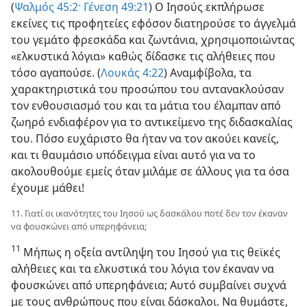
(
Ψαλμός 45:2·
Γένεση 49:21
) Ο Ιησούς εκπλήρωσε
εκείνες τις προφητείες εφόσον διατηρούσε το άγγελμά
του γεμάτο φρεσκάδα και ζωντάνια, χρησιμοποιώντας
«ελκυστικά λόγια» καθώς δίδασκε τις αλήθειες που
τόσο αγαπούσε. (
Λουκάς 4:22
) Αναμφίβολα, τα
χαρακτηριστικά του προσώπου του αντανακλούσαν
τον ενθουσιασμό του και τα μάτια του έλαμπαν από
ζωηρό ενδιαφέρον για το αντικείμενο της διδασκαλίας
του. Πόσο ευχάριστο θα ήταν να τον ακούει κανείς,
και τι θαυμάσιο υπόδειγμα είναι αυτό για να το
ακολουθούμε εμείς όταν μιλάμε σε άλλους για τα όσα
έχουμε μάθει!
11. Γιατί οι ικανότητες του Ιησού ως δασκάλου ποτέ δεν τον έκαναν
να φουσκώνει από υπερηφάνεια;
11
Μήπως η οξεία αντίληψη του Ιησού για τις θεϊκές
αλήθειες και τα ελκυστικά του λόγια τον έκαναν να
φουσκώνει από υπερηφάνεια; Αυτό συμβαίνει συχνά
με τους ανθρώπους που είναι δάσκαλοι. Να θυμάστε,