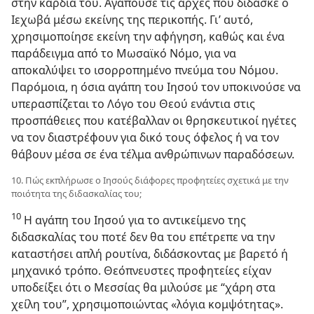
στην καρδιά του. Αγαπούσε τις αρχές που δίδασκε ο
Ιεχωβά μέσω εκείνης της περικοπής. Γι’ αυτό,
χρησιμοποίησε εκείνη την αφήγηση, καθώς και ένα
παράδειγμα από το Μωσαϊκό Νόμο, για να
αποκαλύψει το ισορροπημένο πνεύμα του Νόμου.
Παρόμοια, η όσια αγάπη του Ιησού τον υποκινούσε να
υπερασπίζεται το Λόγο του Θεού ενάντια στις
προσπάθειες που κατέβαλλαν οι θρησκευτικοί ηγέτες
να τον διαστρέφουν για δικό τους όφελος ή να τον
θάβουν μέσα σε ένα τέλμα ανθρώπινων παραδόσεων.
10. Πώς εκπλήρωσε ο Ιησούς διάφορες προφητείες σχετικά με την
ποιότητα της διδασκαλίας του;
10
Η αγάπη του Ιησού για το αντικείμενο της
διδασκαλίας του ποτέ δεν θα του επέτρεπε να την
καταστήσει απλή ρουτίνα, διδάσκοντας με βαρετό ή
μηχανικό τρόπο. Θεόπνευστες προφητείες είχαν
υποδείξει ότι ο Μεσσίας θα μιλούσε με “χάρη στα
χείλη του”, χρησιμοποιώντας «λόγια κομψότητας».