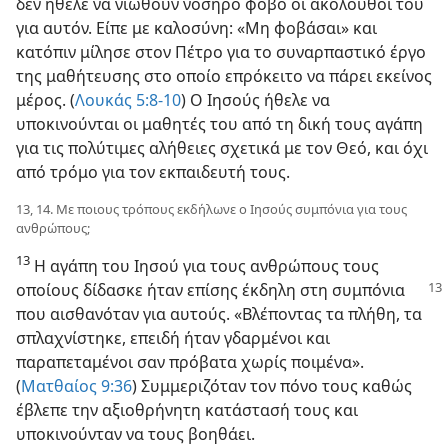
δεν ήθελε να νιώθουν νοσηρό φόβο οι ακόλουθοί του
για αυτόν. Είπε με καλοσύνη: «Μη φοβάσαι» και
κατόπιν μίλησε στον Πέτρο για το συναρπαστικό έργο
της μαθήτευσης στο οποίο επρόκειτο να πάρει εκείνος
μέρος. (
Λουκάς 5:8-10
) Ο Ιησούς ήθελε να
υποκινούνται οι μαθητές του από τη δική τους αγάπη
για τις πολύτιμες αλήθειες σχετικά με τον Θεό, και όχι
από τρόμο για τον εκπαιδευτή τους.
13, 14. Με ποιους τρόπους εκδήλωνε ο Ιησούς συμπόνια για τους
ανθρώπους;
13
Η αγάπη του Ιησού για τους ανθρώπους τους
οποίους δίδασκε ήταν επίσης έκδηλη στη συμπόνια
που αισθανόταν για αυτούς. «Βλέποντας τα πλήθη, τα
σπλαχνίστηκε, επειδή ήταν γδαρμένοι και
παραπεταμένοι σαν πρόβατα χωρίς ποιμένα».
(
Ματθαίος 9:36
) Συμμεριζόταν τον πόνο τους καθώς
έβλεπε την αξιοθρήνητη κατάστασή τους και
υποκινούνταν να τους βοηθάει.