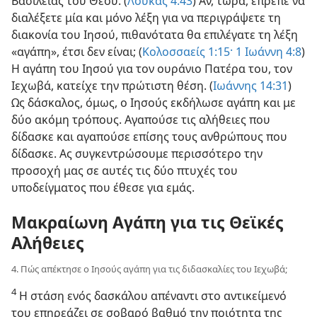
Βασιλείας του Θεού. (
Λουκάς 4:43
) Αν, τώρα, έπρεπε να
διαλέξετε μία και μόνο λέξη για να περιγράψετε τη
διακονία του Ιησού, πιθανότατα θα επιλέγατε τη λέξη
«αγάπη», έτσι δεν είναι; (
Κολοσσαείς 1:15·
1 Ιωάννη 4:8
)
Η αγάπη του Ιησού για τον ουράνιο Πατέρα του, τον
Ιεχωβά, κατείχε την πρώτιστη θέση. (
Ιωάννης 14:31
)
Ως δάσκαλος, όμως, ο Ιησούς εκδήλωσε αγάπη και με
δύο ακόμη τρόπους. Αγαπούσε τις αλήθειες που
δίδασκε και αγαπούσε επίσης τους ανθρώπους που
δίδασκε. Ας συγκεντρώσουμε περισσότερο την
προσοχή μας σε αυτές τις δύο πτυχές του
υποδείγματος που έθεσε για εμάς.
Μακραίωνη Αγάπη για τις Θεϊκές
Αλήθειες
4. Πώς απέκτησε ο Ιησούς αγάπη για τις διδασκαλίες του Ιεχωβά;
4
Η στάση ενός δασκάλου απέναντι στο αντικείμενό
του επηρεάζει σε σοβαρό βαθμό την ποιότητα της