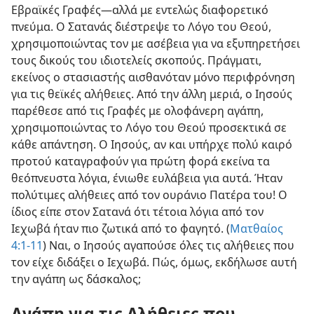
Εβραϊκές Γραφές​—αλλά με εντελώς διαφορετικό
πνεύμα. Ο Σατανάς διέστρεψε το Λόγο του Θεού,
χρησιμοποιώντας τον με ασέβεια για να εξυπηρετήσει
τους δικούς του ιδιοτελείς σκοπούς. Πράγματι,
εκείνος ο στασιαστής αισθανόταν μόνο περιφρόνηση
για τις θεϊκές αλήθειες. Από την άλλη μεριά, ο Ιησούς
παρέθεσε από τις Γραφές με ολοφάνερη αγάπη,
χρησιμοποιώντας το Λόγο του Θεού προσεκτικά σε
κάθε απάντηση. Ο Ιησούς, αν και υπήρχε πολύ καιρό
προτού καταγραφούν για πρώτη φορά εκείνα τα
θεόπνευστα λόγια, ένιωθε ευλάβεια για αυτά. Ήταν
πολύτιμες αλήθειες από τον ουράνιο Πατέρα του! Ο
ίδιος είπε στον Σατανά ότι τέτοια λόγια από τον
Ιεχωβά ήταν πιο ζωτικά από το φαγητό. (
Ματθαίος
4:1-11
) Ναι, ο Ιησούς αγαπούσε όλες τις αλήθειες που
τον είχε διδάξει ο Ιεχωβά. Πώς, όμως, εκδήλωσε αυτή
την αγάπη ως δάσκαλος;
Αγάπη για τις Αλήθειες που