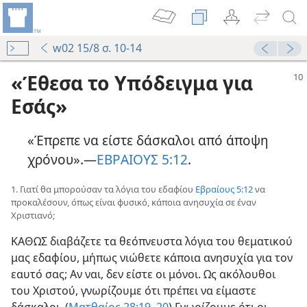
w02 15/8 σ. 10-14
«Έθεσα το Υπόδειγμα για
Εσάς»
«Έπρεπε να είστε δάσκαλοι από άποψη
χρόνου».​—
ΕΒΡΑΙΟΥΣ 5:12
.
1. Γιατί θα μπορούσαν τα λόγια του εδαφίου
Εβραίους 5:12
να
προκαλέσουν, όπως είναι φυσικό, κάποια ανησυχία σε έναν
Χριστιανό;
ΚΑΘΩΣ διαβάζετε τα θεόπνευστα λόγια του θεματικού
μας εδαφίου, μήπως νιώθετε κάποια ανησυχία για τον
εαυτό σας; Αν ναι, δεν είστε οι μόνοι. Ως ακόλουθοι
του Χριστού, γνωρίζουμε ότι πρέπει να είμαστε
δάσκαλοι. (
Ματθαίος 28:19, 20
) Γνωρίζουμε ότι οι