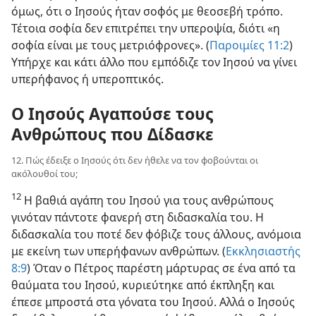
όμως, ότι ο Ιησούς ήταν σοφός με θεοσεβή τρόπο.
Τέτοια σοφία δεν επιτρέπει την υπεροψία, διότι «η
σοφία είναι με τους μετριόφρονες». (
Παροιμίες 11:2
)
Υπήρχε και κάτι άλλο που εμπόδιζε τον Ιησού να γίνει
υπερήφανος ή υπεροπτικός.
Ο Ιησούς Αγαπούσε τους
Ανθρώπους που Δίδασκε
12. Πώς έδειξε ο Ιησούς ότι δεν ήθελε να τον φοβούνται οι
ακόλουθοί του;
12
Η βαθιά αγάπη του Ιησού για τους ανθρώπους
γινόταν πάντοτε φανερή στη διδασκαλία του. Η
διδασκαλία του ποτέ δεν φόβιζε τους άλλους, ανόμοια
με εκείνη των υπερήφανων ανθρώπων. (
Εκκλησιαστής
8:9
) Όταν ο Πέτρος παρέστη μάρτυρας σε ένα από τα
θαύματα του Ιησού, κυριεύτηκε από έκπληξη και
έπεσε μπροστά στα γόνατα του Ιησού. Αλλά ο Ιησούς