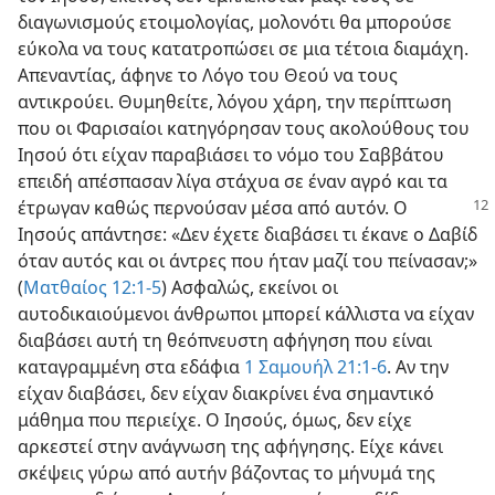
διαγωνισμούς ετοιμολογίας, μολονότι θα μπορούσε
εύκολα να τους κατατροπώσει σε μια τέτοια διαμάχη.
Απεναντίας, άφηνε το Λόγο του Θεού να τους
αντικρούει. Θυμηθείτε, λόγου χάρη, την περίπτωση
που οι Φαρισαίοι κατηγόρησαν τους ακολούθους του
Ιησού ότι είχαν παραβιάσει το νόμο του Σαββάτου
επειδή απέσπασαν λίγα στάχυα σε έναν αγρό και τα
έτρωγαν καθώς
περνούσαν μέσα από αυτόν. Ο
Ιησούς απάντησε: «Δεν έχετε διαβάσει τι έκανε ο Δαβίδ
όταν αυτός και οι άντρες που ήταν μαζί του πείνασαν;»
(
Ματθαίος 12:1-5
) Ασφαλώς, εκείνοι οι
αυτοδικαιούμενοι άνθρωποι μπορεί κάλλιστα να είχαν
διαβάσει αυτή τη θεόπνευστη αφήγηση που είναι
καταγραμμένη στα εδάφια
1 Σαμουήλ 21:1-6
. Αν την
είχαν διαβάσει, δεν είχαν διακρίνει ένα σημαντικό
μάθημα που περιείχε. Ο Ιησούς, όμως, δεν είχε
αρκεστεί στην ανάγνωση της αφήγησης. Είχε κάνει
σκέψεις γύρω από αυτήν βάζοντας το μήνυμά της