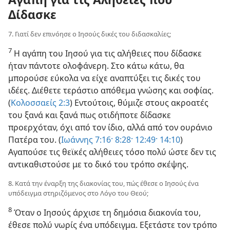
Δίδασκε
7. Γιατί δεν επινόησε ο Ιησούς δικές του διδασκαλίες;
7
Η αγάπη του Ιησού για τις αλήθειες που δίδασκε
ήταν πάντοτε ολοφάνερη. Στο κάτω κάτω, θα
μπορούσε εύκολα να είχε αναπτύξει τις δικές του
ιδέες. Διέθετε τεράστιο απόθεμα γνώσης και σοφίας.
(
Κολοσσαείς 2:3
) Εντούτοις, θύμιζε στους ακροατές
του ξανά και ξανά πως οτιδήποτε δίδασκε
προερχόταν, όχι από τον ίδιο, αλλά από τον ουράνιο
Πατέρα του. (
Ιωάννης 7:16·
8:28·
12:49·
14:10
)
Αγαπούσε τις θεϊκές αλήθειες τόσο πολύ ώστε δεν τις
αντικαθιστούσε με το δικό του τρόπο σκέψης.
8. Κατά την έναρξη της διακονίας του, πώς έθεσε ο Ιησούς ένα
υπόδειγμα στηριζόμενος στο Λόγο του Θεού;
8
Όταν ο Ιησούς άρχισε τη δημόσια διακονία του,
έθεσε πολύ νωρίς ένα υπόδειγμα. Εξετάστε τον τρόπο