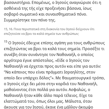
βασανιστήρια. Επομένως, ο Ιησούς αναγνώρισε ότι η
ασθένειά της τής είχε προξενήσει βάσανα, ίσως
σοβαρό σωματικό και συναισθηματικό πόνο.
Συμμερίστηκε τον πόνο της.
15, 16. Ποια περιστατικά στη διακονία του Ιησού δείχνουν ότι
επιζητούσε να βρει τα καλά σημεία των ανθρώπων;
15
Ο Ιησούς έδειχνε επίσης αγάπη για τους ανθρώπους
επιζητώντας να βρει τα καλά τους σημεία. Προσέξτε τι
συνέβη όταν συνάντησε τον Ναθαναήλ, ο οποίος
αργότερα έγινε απόστολος. «Είδε ο Ιησούς τον
Ναθαναήλ να έρχεται προς αυτόν και είπε για αυτόν:
“Να κάποιος που είναι πράγματι Ισραηλίτης, στον
οποίο δεν υπάρχει δόλος”». Με θαυματουργικό τρόπο,
ο Ιησούς είχε δει μέσα στην καρδιά του Ναθαναήλ,
μαθαίνοντας έτσι πολλά για αυτόν. Ασφαλώς, ο
Ναθαναήλ ήταν κάθε άλλο παρά τέλειος. Είχε τα
ελαττώματά του, όπως όλοι μας. Μάλιστα, όταν
άκουσε για τον Ιησού, έκανε ένα μάλλον άκομψο