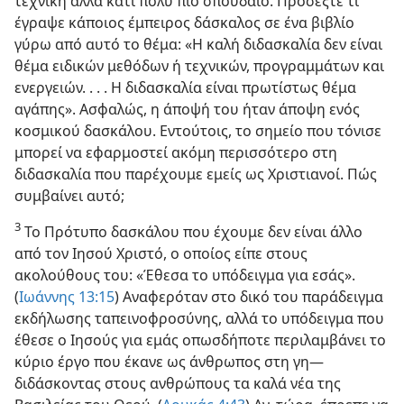
τεχνική αλλά κάτι πολύ πιο σπουδαίο. Προσέξτε τι
έγραψε κάποιος έμπειρος δάσκαλος σε ένα βιβλίο
γύρω από αυτό το θέμα: «Η καλή διδασκαλία δεν είναι
θέμα ειδικών μεθόδων ή τεχνικών, προγραμμάτων και
ενεργειών. . . . Η διδασκαλία είναι πρωτίστως θέμα
αγάπης». Ασφαλώς, η άποψή του ήταν άποψη ενός
κοσμικού δασκάλου. Εντούτοις, το σημείο που τόνισε
μπορεί να εφαρμοστεί ακόμη περισσότερο στη
διδασκαλία που παρέχουμε εμείς ως Χριστιανοί. Πώς
συμβαίνει αυτό;
3
Το Πρότυπο δασκάλου που έχουμε δεν είναι άλλο
από τον Ιησού Χριστό, ο οποίος είπε στους
ακολούθους του: «Έθεσα το υπόδειγμα για εσάς».
(
Ιωάννης 13:15
) Αναφερόταν στο δικό του παράδειγμα
εκδήλωσης ταπεινοφροσύνης, αλλά το υπόδειγμα που
έθεσε ο Ιησούς για εμάς οπωσδήποτε περιλαμβάνει το
κύριο έργο που έκανε ως άνθρωπος στη γη​—
διδάσκοντας στους ανθρώπους τα καλά νέα της