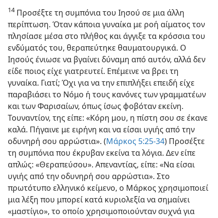
14
Προσέξτε τη συμπόνια του Ιησού σε μια άλλη
περίπτωση. Όταν κάποια γυναίκα με ροή αίματος τον
πλησίασε μέσα στο πλήθος και άγγιξε τα κρόσσια του
ενδύματός του, θεραπεύτηκε θαυματουργικά. Ο
Ιησούς ένιωσε να βγαίνει δύναμη από αυτόν, αλλά δεν
είδε ποιος είχε γιατρευτεί. Επέμεινε να βρει τη
γυναίκα. Γιατί; Όχι για να την επιπλήξει επειδή είχε
παραβιάσει το Νόμο ή τους κανόνες των γραμματέων
και των Φαρισαίων, όπως ίσως φοβόταν εκείνη.
Τουναντίον, της είπε: «Κόρη μου, η πίστη σου σε έκανε
καλά. Πήγαινε με ειρήνη και να είσαι υγιής από την
οδυνηρή σου αρρώστια». (
Μάρκος 5:25-34
) Προσέξτε
τη συμπόνια που έκρυβαν εκείνα τα λόγια. Δεν είπε
απλώς: «Θεραπεύσου». Απεναντίας, είπε: «Να είσαι
υγιής από την οδυνηρή σου αρρώστια». Στο
πρωτότυπο ελληνικό κείμενο, ο Μάρκος χρησιμοποιεί
μια λέξη που μπορεί κατά κυριολεξία να σημαίνει
«μαστίγιο», το οποίο χρησιμοποιούνταν συχνά για