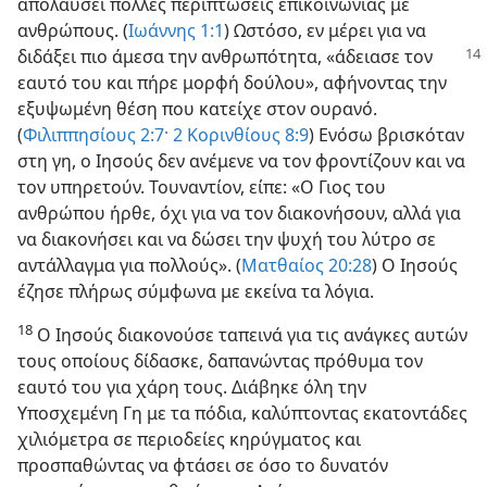
απολαύσει πολλές περιπτώσεις επικοινωνίας με
ανθρώπους. (
Ιωάννης 1:1
) Ωστόσο, εν μέρει για να
διδάξει
πιο άμεσα την ανθρωπότητα, «άδειασε τον
εαυτό του και πήρε μορφή δούλου», αφήνοντας την
εξυψωμένη θέση που κατείχε στον ουρανό.
(
Φιλιππησίους 2:7·
2 Κορινθίους 8:9
) Ενόσω βρισκόταν
στη γη, ο Ιησούς δεν ανέμενε να τον φροντίζουν και να
τον υπηρετούν. Τουναντίον, είπε: «Ο Γιος του
ανθρώπου ήρθε, όχι για να τον διακονήσουν, αλλά για
να διακονήσει και να δώσει την ψυχή του λύτρο σε
αντάλλαγμα για πολλούς». (
Ματθαίος 20:28
) Ο Ιησούς
έζησε πλήρως σύμφωνα με εκείνα τα λόγια.
18
Ο Ιησούς διακονούσε ταπεινά για τις ανάγκες αυτών
τους οποίους δίδασκε, δαπανώντας πρόθυμα τον
εαυτό του για χάρη τους. Διάβηκε όλη την
Υποσχεμένη Γη με τα πόδια, καλύπτοντας εκατοντάδες
χιλιόμετρα σε περιοδείες κηρύγματος και
προσπαθώντας να φτάσει σε όσο το δυνατόν