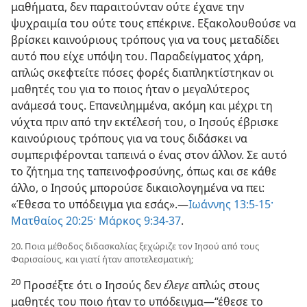
μαθήματα, δεν παραιτούνταν ούτε έχανε την
ψυχραιμία του ούτε τους επέκρινε. Εξακολουθούσε να
βρίσκει καινούριους τρόπους για να τους μεταδίδει
αυτό που είχε υπόψη του. Παραδείγματος χάρη,
απλώς σκεφτείτε πόσες φορές διαπληκτίστηκαν οι
μαθητές του για το ποιος ήταν ο μεγαλύτερος
ανάμεσά τους. Επανειλημμένα, ακόμη και μέχρι τη
νύχτα πριν από την εκτέλεσή του, ο Ιησούς έβρισκε
καινούριους τρόπους για να τους διδάσκει να
συμπεριφέρονται ταπεινά ο ένας στον άλλον. Σε αυτό
το ζήτημα της ταπεινοφροσύνης, όπως και σε κάθε
άλλο, ο Ιησούς μπορούσε δικαιολογημένα να πει:
«Έθεσα το υπόδειγμα για εσάς».​—
Ιωάννης 13:5-15·
Ματθαίος 20:25·
Μάρκος 9:34-37
.
20. Ποια μέθοδος διδασκαλίας ξεχώριζε τον Ιησού από τους
Φαρισαίους, και γιατί ήταν αποτελεσματική;
20
Προσέξτε ότι ο Ιησούς δεν
έλεγε
απλώς στους
μαθητές του ποιο ήταν το υπόδειγμα​—“έθεσε το