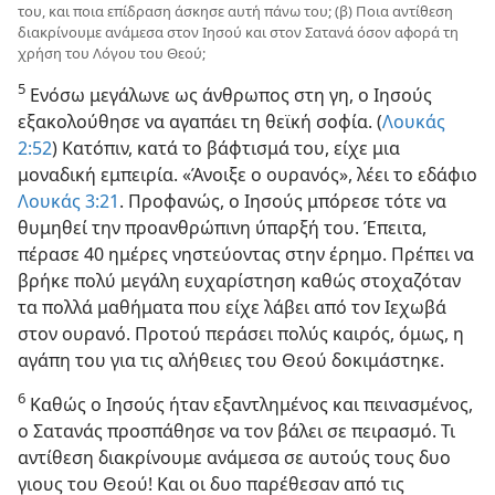
του, και ποια επίδραση άσκησε αυτή πάνω του; (β) Ποια αντίθεση
διακρίνουμε ανάμεσα στον Ιησού και στον Σατανά όσον αφορά τη
χρήση του Λόγου του Θεού;
5
Ενόσω μεγάλωνε ως άνθρωπος στη γη, ο Ιησούς
εξακολούθησε να αγαπάει τη θεϊκή σοφία. (
Λουκάς
2:52
) Κατόπιν, κατά το βάφτισμά του, είχε μια
μοναδική εμπειρία. «Άνοιξε ο ουρανός», λέει το εδάφιο
Λουκάς 3:21
. Προφανώς, ο Ιησούς μπόρεσε τότε να
θυμηθεί την προανθρώπινη ύπαρξή του. Έπειτα,
πέρασε 40 ημέρες νηστεύοντας στην έρημο. Πρέπει να
βρήκε πολύ μεγάλη ευχαρίστηση καθώς στοχαζόταν
τα πολλά μαθήματα που είχε λάβει από τον Ιεχωβά
στον ουρανό. Προτού περάσει πολύς καιρός, όμως, η
αγάπη του για τις αλήθειες του Θεού δοκιμάστηκε.
6
Καθώς ο Ιησούς ήταν εξαντλημένος και πεινασμένος,
ο Σατανάς προσπάθησε να τον βάλει σε πειρασμό. Τι
αντίθεση διακρίνουμε ανάμεσα σε αυτούς τους δυο
γιους του Θεού! Και οι δυο παρέθεσαν από τις