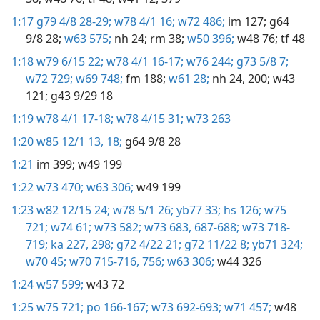
1:17
g79 4/8 28-29;
w78 4/1 16;
w72 486;
im 127;
g64
9/8 28;
w63 575;
nh 24;
rm 38;
w50 396;
w48 76;
tf 48
1:18
w79 6/15 22;
w78 4/1 16-17;
w76 244;
g73 5/8 7;
w72 729;
w69 748;
fm 188;
w61 28;
nh 24,
200;
w43
121;
g43 9/29 18
1:19
w78 4/1 17-18;
w78 4/15 31;
w73 263
1:20
w85 12/1 13,
18;
g64 9/8 28
1:21
im 399;
w49 199
1:22
w73 470;
w63 306;
w49 199
1:23
w82 12/15 24;
w78 5/1 26;
yb77 33;
hs 126;
w75
721;
w74 61;
w73 582;
w73 683,
687-688;
w73 718-
719;
ka 227,
298;
g72 4/22 21;
g72 11/22 8;
yb71 324;
w70 45;
w70 715-716,
756;
w63 306;
w44 326
1:24
w57 599;
w43 72
1:25
w75 721;
po 166-167;
w73 692-693;
w71 457;
w48