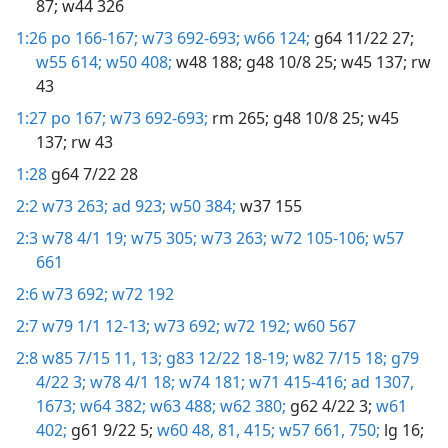
87;
w44 326
1:26
po 166-167;
w73 692-693;
w66 124;
g64 11/22 27;
w55 614;
w50 408;
w48 188;
g48 10/8 25;
w45 137;
rw
43
1:27
po 167;
w73 692-693;
rm 265;
g48 10/8 25;
w45
137;
rw 43
1:28
g64 7/22 28
2:2
w73 263;
ad 923;
w50 384;
w37 155
2:3
w78 4/1 19;
w75 305;
w73 263;
w72 105-106;
w57
661
2:6
w73 692;
w72 192
2:7
w79 1/1 12-13;
w73 692;
w72 192;
w60 567
2:8
w85 7/15 11,
13;
g83 12/22 18-19;
w82 7/15 18;
g79
4/22 3;
w78 4/1 18;
w74 181;
w71 415-416;
ad 1307,
1673;
w64 382;
w63 488;
w62 380;
g62 4/22 3;
w61
402;
g61 9/22 5;
w60 48,
81,
415;
w57 661,
750;
lg 16;