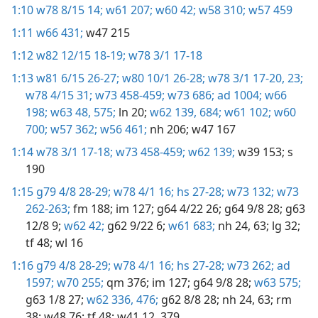
1:10
w78 8/15 14;
w61 207;
w60 42;
w58 310;
w57 459
1:11
w66 431;
w47 215
1:12
w82 12/15 18-19;
w78 3/1 17-18
1:13
w81 6/15 26-27;
w80 10/1 26-28;
w78 3/1 17-20,
23;
w78 4/15 31;
w73 458-459;
w73 686;
ad 1004;
w66
198;
w63 48,
575;
ln 20;
w62 139,
684;
w61 102;
w60
700;
w57 362;
w56 461;
nh 206;
w47 167
1:14
w78 3/1 17-18;
w73 458-459;
w62 139;
w39 153;
s
190
1:15
g79 4/8 28-29;
w78 4/1 16;
hs 27-28;
w73 132;
w73
262-263;
fm 188;
im 127;
g64 4/22 26;
g64 9/8 28;
g63
12/8 9;
w62 42;
g62 9/22 6;
w61 683;
nh 24,
63;
lg 32;
tf 48;
wl 16
1:16
g79 4/8 28-29;
w78 4/1 16;
hs 27-28;
w73 262;
ad
1597;
w70 255;
qm 376;
im 127;
g64 9/8 28;
w63 575;
g63 1/8 27;
w62 336,
476;
g62 8/8 28;
nh 24,
63;
rm
38;
w48 76;
tf 48;
w41 12,
379