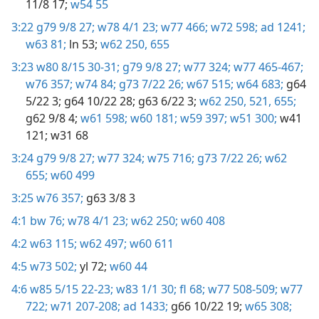
11/8 17;
w54 55
3:22
g79 9/8 27;
w78 4/1 23;
w77 466;
w72 598;
ad 1241;
w63 81;
ln 53;
w62 250,
655
3:23
w80 8/15 30-31;
g79 9/8 27;
w77 324;
w77 465-467;
w76 357;
w74 84;
g73 7/22 26;
w67 515;
w64 683;
g64
5/22 3;
g64 10/22 28;
g63 6/22 3;
w62 250,
521,
655;
g62 9/8 4;
w61 598;
w60 181;
w59 397;
w51 300;
w41
121;
w31 68
3:24
g79 9/8 27;
w77 324;
w75 716;
g73 7/22 26;
w62
655;
w60 499
3:25
w76 357;
g63 3/8 3
4:1
bw 76;
w78 4/1 23;
w62 250;
w60 408
4:2
w63 115;
w62 497;
w60 611
4:5
w73 502;
yl 72;
w60 44
4:6
w85 5/15 22-23;
w83 1/1 30;
fl 68;
w77 508-509;
w77
722;
w71 207-208;
ad 1433;
g66 10/22 19;
w65 308;