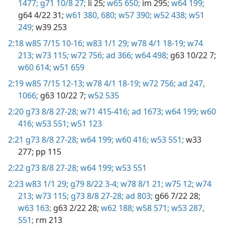
1477;
g71 10/8 27;
li 25;
w65 650;
im 295;
w64 199;
g64 4/22 31;
w61 380,
680;
w57 390;
w52 438;
w51
249;
w39 253
2:18
w85 7/15 10-16;
w83 1/1 29;
w78 4/1 18-19;
w74
213;
w73 115;
w72 756;
ad 366;
w64 498;
g63 10/22 7;
w60 614;
w51 659
2:19
w85 7/15 12-13;
w78 4/1 18-19;
w72 756;
ad 247,
1066;
g63 10/22 7;
w52 535
2:20
g73 8/8 27-28;
w71 415-416;
ad 1673;
w64 199;
w60
416;
w53 551;
w51 123
2:21
g73 8/8 27-28;
w64 199;
w60 416;
w53 551;
w33
277;
pp 115
2:22
g73 8/8 27-28;
w64 199;
w53 551
2:23
w83 1/1 29;
g79 8/22 3-4;
w78 8/1 21;
w75 12;
w74
213;
w73 115;
g73 8/8 27-28;
ad 803;
g66 7/22 28;
w63 163;
g63 2/22 28;
w62 188;
w58 571;
w53 287,
551;
rm 213