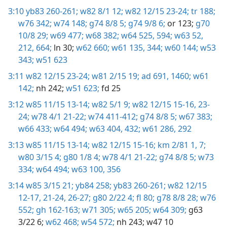
3:10
yb83 260-261;
w82 8/1 12;
w82 12/15 23-24;
tr 188;
w76 342;
w74 148;
g74 8/8 5;
g74 9/8 6;
or 123;
g70
10/8 29;
w69 477;
w68 382;
w64 525,
594;
w63 52,
212,
664;
ln 30;
w62 660;
w61 135,
344;
w60 144;
w53
343;
w51 623
3:11
w82 12/15 23-24;
w81 2/15 19;
ad 691,
1460;
w61
142;
nh 242;
w51 623;
fd 25
3:12
w85 11/15 13-14;
w82 5/1 9;
w82 12/15 15-16,
23-
24;
w78 4/1 21-22;
w74 411-412;
g74 8/8 5;
w67 383;
w66 433;
w64 494;
w63 404,
432;
w61 286,
292
3:13
w85 11/15 13-14;
w82 12/15 15-16;
km 2/81 1,
7;
w80 3/15 4;
g80 1/8 4;
w78 4/1 21-22;
g74 8/8 5;
w73
334;
w64 494;
w63 100,
356
3:14
w85 3/15 21;
yb84 258;
yb83 260-261;
w82 12/15
12-17,
21-24,
26-27;
g80 2/22 4;
fl 80;
g78 8/8 28;
w76
552;
gh 162-163;
w71 305;
w65 205;
w64 309;
g63
3/22 6;
w62 468;
w54 572;
nh 243;
w47 10