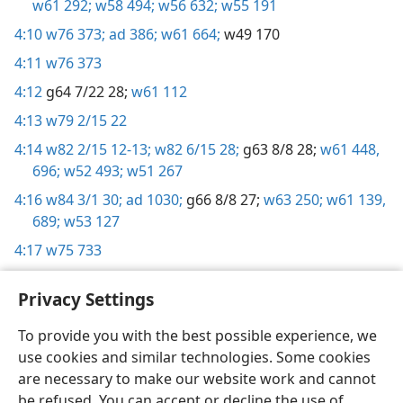
w61 292;
w58 494;
w56 632;
w55 191
4:10
w76 373;
ad 386;
w61 664;
w49 170
4:11
w76 373
4:12
g64 7/22 28;
w61 112
4:13
w79 2/15 22
4:14
w82 2/15 12-13;
w82 6/15 28;
g63 8/8 28;
w61 448,
696;
w52 493;
w51 267
4:16
w84 3/1 30;
ad 1030;
g66 8/8 27;
w63 250;
w61 139,
689;
w53 127
4:17
w75 733
Privacy Settings
To provide you with the best possible experience, we
use cookies and similar technologies. Some cookies
English
Share
Preferences
are necessary to make our website work and cannot
Copyright
© 2026 Watch Tower Bible and Tract Society of Pennsylvania
be refused. You can accept or decline the use of
Terms of Use
Privacy Policy
Privacy Settings
JW.ORG