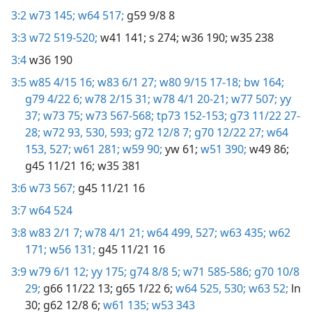
3:2
w73 145;
w64 517;
g59 9/8 8
3:3
w72 519-520;
w41 141;
s 274;
w36 190;
w35 238
3:4
w36 190
3:5
w85 4/15 16;
w83 6/1 27;
w80 9/15 17-18;
bw 164;
g79 4/22 6;
w78 2/15 31;
w78 4/1 20-21;
w77 507;
yy
37;
w73 75;
w73 567-568;
tp73 152-153;
g73 11/22 27-
28;
w72 93,
530,
593;
g72 12/8 7;
g70 12/22 27;
w64
153,
527;
w61 281;
w59 90;
yw 61;
w51 390;
w49 86;
g45 11/21 16;
w35 381
3:6
w73 567;
g45 11/21 16
3:7
w64 524
3:8
w83 2/1 7;
w78 4/1 21;
w64 499,
527;
w63 435;
w62
171;
w56 131;
g45 11/21 16
3:9
w79 6/1 12;
yy 175;
g74 8/8 5;
w71 585-586;
g70 10/8
29;
g66 11/22 13;
g65 1/22 6;
w64 525,
530;
w63 52;
ln
30;
g62 12/8 6;
w61 135;
w53 343