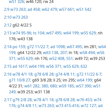
w51 326;
w46 120;
rw 24
2:9
w73 263;
ad 458;
w62 479;
w57 661;
w51 542
2:10
w73 263
2:12
g62 4/22 5
2:13
w74 95-96;
ts 104;
w67 495;
w64 199;
w55 629;
nh
176;
w43 138
2:14
po 159;
g72 11/22 7;
ad 1098;
w67 495;
im 281;
w64
199;
g64 12/22 29;
w63 138,
207;
ln 18;
w58 494;
w56
371;
w55 629;
nh 176;
w52 408,
551;
w49 72;
w39 253
2:15
ad 1617;
w64 199;
w56 371;
w55 629,
632
2:16
w78 4/1 18;
g78 6/8 28;
g74 4/8 11;
g72 11/22 6-7;
g71 10/8 27;
g69 3/8 28;
li 25;
im 295;
w64 199;
g64
4/22 31;
w61 282,
380,
680;
w59 185;
w57 390;
w51
249;
w39 253;
w31 138
2:17
g79 2/8 28;
w78 4/1 18;
g78 6/8 28;
w76 453;
w74
176;
g74 4/8 11;
w73 263;
w73 415-416;
w72 127;
ad