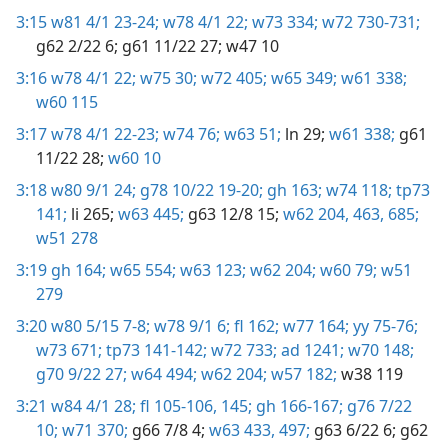
3:15
w81 4/1 23-24;
w78 4/1 22;
w73 334;
w72 730-731;
g62 2/22 6;
g61 11/22 27;
w47 10
3:16
w78 4/1 22;
w75 30;
w72 405;
w65 349;
w61 338;
w60 115
3:17
w78 4/1 22-23;
w74 76;
w63 51;
ln 29;
w61 338;
g61
11/22 28;
w60 10
3:18
w80 9/1 24;
g78 10/22 19-20;
gh 163;
w74 118;
tp73
141;
li 265;
w63 445;
g63 12/8 15;
w62 204,
463,
685;
w51 278
3:19
gh 164;
w65 554;
w63 123;
w62 204;
w60 79;
w51
279
3:20
w80 5/15 7-8;
w78 9/1 6;
fl 162;
w77 164;
yy 75-76;
w73 671;
tp73 141-142;
w72 733;
ad 1241;
w70 148;
g70 9/22 27;
w64 494;
w62 204;
w57 182;
w38 119
3:21
w84 4/1 28;
fl 105-106,
145;
gh 166-167;
g76 7/22
10;
w71 370;
g66 7/8 4;
w63 433,
497;
g63 6/22 6;
g62