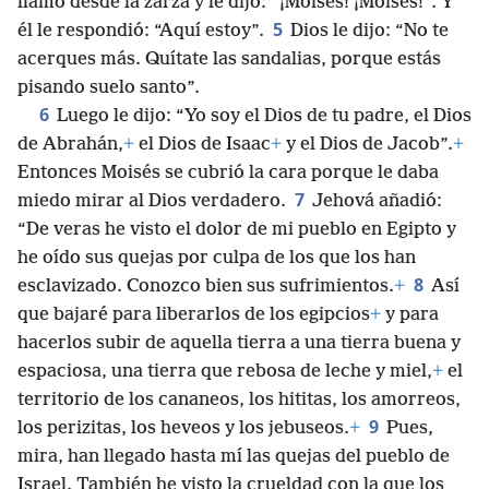
llamó desde la zarza y le dijo: “¡Moisés! ¡Moisés!”. Y
5
él le respondió: “Aquí estoy”.
Dios le dijo: “No te
acerques más. Quítate las sandalias, porque estás
pisando suelo santo”.
6
Luego le dijo: “Yo soy el Dios de tu padre, el Dios
de Abrahán,
+
el Dios de Isaac
+
y el Dios de Jacob”.
+
Entonces Moisés se cubrió la cara porque le daba
7
miedo mirar al Dios verdadero.
Jehová añadió:
“De veras he visto el dolor de mi pueblo en Egipto y
he oído sus quejas por culpa de los que los han
8
esclavizado. Conozco bien sus sufrimientos.
+
Así
que bajaré para liberarlos de los egipcios
+
y para
hacerlos subir de aquella tierra a una tierra buena y
espaciosa, una tierra que rebosa de leche y miel,
+
el
territorio de los cananeos, los hititas, los amorreos,
9
los perizitas, los heveos y los jebuseos.
+
Pues,
mira, han llegado hasta mí las quejas del pueblo de
Israel. También he visto la crueldad con la que los