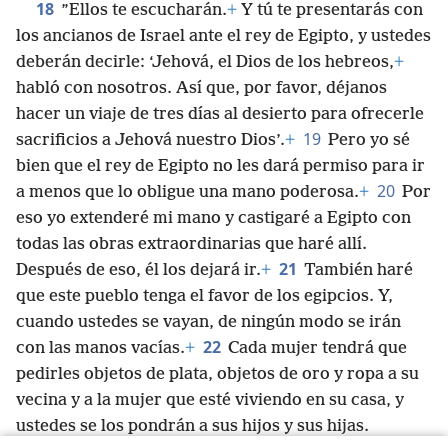
18
”Ellos te escucharán.
+
Y tú te presentarás con
los ancianos de Israel ante el rey de Egipto, y ustedes
deberán decirle: ‘Jehová, el Dios de los hebreos,
+
habló con nosotros. Así que, por favor, déjanos
hacer un viaje de tres días al desierto para ofrecerle
19
sacrificios a Jehová nuestro Dios’.
+
Pero yo sé
bien que el rey de Egipto no les dará permiso para ir
20
a menos que lo obligue una mano poderosa.
+
Por
eso yo extenderé mi mano y castigaré a Egipto con
todas las obras extraordinarias que haré allí.
21
Después de eso, él los dejará ir.
+
También haré
que este pueblo tenga el favor de los egipcios. Y,
cuando ustedes se vayan, de ningún modo se irán
22
con las manos vacías.
+
Cada mujer tendrá que
pedirles objetos de plata, objetos de oro y ropa a su
vecina y a la mujer que esté viviendo en su casa, y
ustedes se los pondrán a sus hijos y sus hijas.