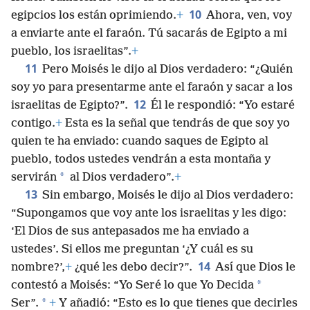
10
egipcios los están oprimiendo.
+
Ahora, ven, voy
a enviarte ante el faraón. Tú sacarás de Egipto a mi
pueblo, los israelitas”.
+
11
Pero Moisés le dijo al Dios verdadero: “¿Quién
soy yo para presentarme ante el faraón y sacar a los
12
israelitas de Egipto?”.
Él le respondió: “Yo estaré
contigo.
+
Esta es la señal que tendrás de que soy yo
quien te ha enviado: cuando saques de Egipto al
pueblo, todos ustedes vendrán a esta montaña y
*
servirán
al Dios verdadero”.
+
13
Sin embargo, Moisés le dijo al Dios verdadero:
“Supongamos que voy ante los israelitas y les digo:
‘El Dios de sus antepasados me ha enviado a
ustedes’. Si ellos me preguntan ‘¿Y cuál es su
14
nombre?’,
+
¿qué les debo decir?”.
Así que Dios le
*
contestó a Moisés: “Yo Seré lo que Yo Decida
*
Ser”.
+
Y añadió: “Esto es lo que tienes que decirles