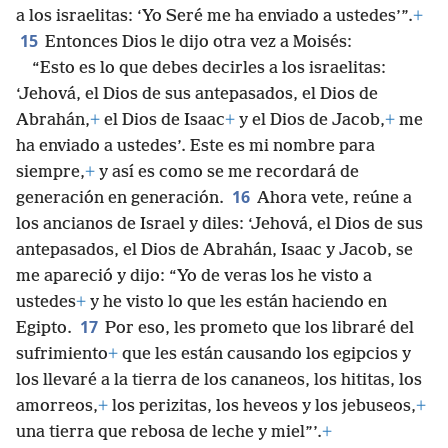
a los israelitas: ‘Yo Seré me ha enviado a ustedes’”.
+
15
Entonces Dios le dijo otra vez a Moisés:
“Esto es lo que debes decirles a los israelitas:
‘Jehová, el Dios de sus antepasados, el Dios de
Abrahán,
+
el Dios de Isaac
+
y el Dios de Jacob,
+
me
ha enviado a ustedes’. Este es mi nombre para
siempre,
+
y así es como se me recordará de
16
generación en generación.
Ahora vete, reúne a
los ancianos de Israel y diles: ‘Jehová, el Dios de sus
antepasados, el Dios de Abrahán, Isaac y Jacob, se
me apareció y dijo: “Yo de veras los he visto a
ustedes
+
y he visto lo que les están haciendo en
17
Egipto.
Por eso, les prometo que los libraré del
sufrimiento
+
que les están causando los egipcios y
los llevaré a la tierra de los cananeos, los hititas, los
amorreos,
+
los perizitas, los heveos y los jebuseos,
+
una tierra que rebosa de leche y miel”’.
+