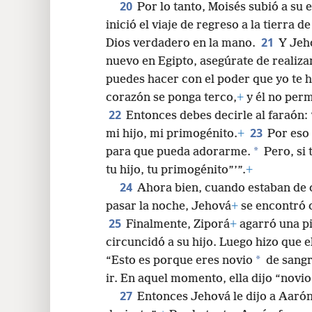
20
Por lo tanto, Moisés subió a su 
inició el viaje de regreso a la tierra d
21
Dios verdadero en la mano.
Y Jeho
nuevo en Egipto, asegúrate de realiza
puedes hacer con el poder que yo te 
corazón se ponga terco,
+
y él no perm
22
Entonces debes decirle al faraón: 
23
mi hijo, mi primogénito.
+
Por eso 
*
para que pueda adorarme.
Pero, si 
tu hijo, tu primogénito”’”.
+
24
Ahora bien, cuando estaban de c
pasar la noche, Jehová
+
se encontró c
25
Finalmente, Ziporá
+
agarró una pi
circuncidó a su hijo. Luego hizo que el
*
“Esto es porque eres novio
de sangr
ir. En aquel momento, ella dijo “novio
27
Entonces Jehová le dijo a Aarón