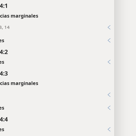
4:1
cias marginales
3, 14
es
4:2
es
4:3
cias marginales
es
4:4
es