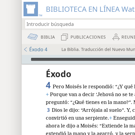
BIBLIOTECA EN LÍNEA Wa
BIBLIA
PUBLICACIONES
REUN
Éxodo 4
La Biblia. Traducción del Nuevo Mun
Audio Player
Éxodo
4
Pero Moisés le respondió: “¿Y qué
+
Porque van a decir ‘Jehová no se te
preguntó: “¿Qué tienes en la mano?”. 
3
Dios le dijo: “Arrójala al suelo”. Y, 
8
convirtió en una serpiente.
+
Enseguida
ahora le dijo a Moisés: “Extiende la ma
16
extendió la mano y la agarró, y la ser