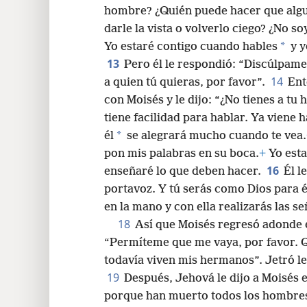
hombre? ¿Quién puede hacer que algu
darle la vista o volverlo ciego? ¿No s
*
Yo estaré contigo cuando hables
y y
13
Pero él le respondió: “Discúlpam
14
a quien tú quieras, por favor”.
Ent
con Moisés y le dijo: “¿No tienes a t
tiene facilidad para hablar. Ya viene 
*
él
se alegrará mucho cuando te vea.
pon mis palabras en su boca.
+
Yo esta
16
enseñaré lo que deben hacer.
Él l
portavoz. Y tú serás como Dios para é
en la mano y con ella realizarás las se
18
Así que Moisés regresó adonde 
“Permíteme que me vaya, por favor. Qu
todavía viven mis hermanos”. Jetró le 
19
Después, Jehová le dijo a Moisés e
porque han muerto todos los hombres