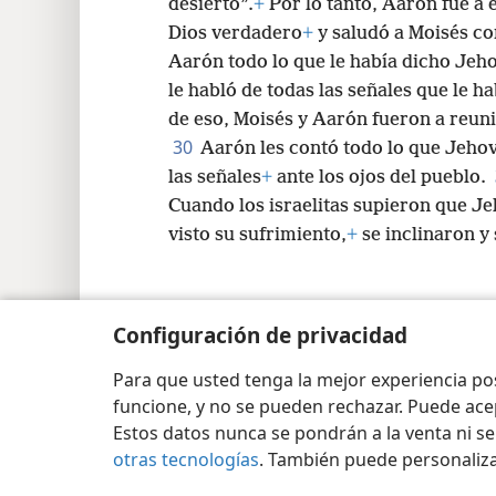
desierto”.
+
Por lo tanto, Aarón fue a 
Dios verdadero
+
y saludó a Moisés co
Aarón todo lo que le había dicho Jeho
le habló de todas las señales que le h
de eso, Moisés y Aarón fueron a reuni
30
Aarón les contó todo lo que Jehová
las señales
+
ante los ojos del pueblo.
Cuando los israelitas supieron que Jeh
visto su sufrimiento,
+
se inclinaron y
Configuración de privacidad
Copyright
© 2026 Watch Tower Bible and Tract Soc
Para que usted tenga la mejor experiencia p
funcione, y no se pueden rechazar. Puede ace
Estos datos nunca se pondrán a la venta ni se
otras tecnologías
. También puede personaliz