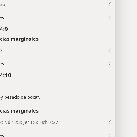
:36
es
4:9
cias marginales
0
es
4:10
Soy pesado de boca”.
cias marginales
2; Nú 12:3; Jer 1:6; Hch 7:22
es