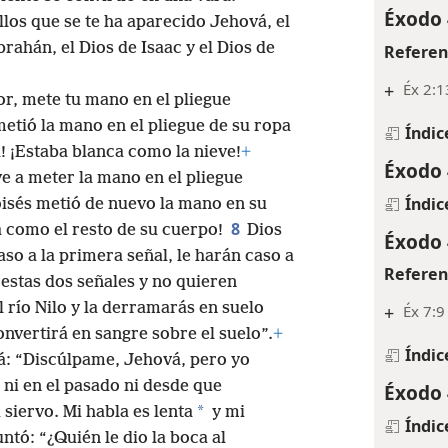
Éxodo 
llos que se te ha aparecido Jehová, el
rahán, el Dios de Isaac y el Dios de
Referen
+
Éx 2:1
or, mete tu mano en el pliegue
metió la mano en el pliegue de su ropa
Índic
a! ¡Estaba blanca como la nieve!
+
Éxodo 
ve a meter la mano en el pliegue
Índic
isés metió de nuevo la mano en su
8
a como el resto de su cuerpo!
Dios
Éxodo 
caso a la primera señal, le harán caso a
Referen
 estas dos señales y no quieren
 río Nilo y la derramarás en suelo
+
Éx 7:9
onvertirá en sangre sobre el suelo”.
+
Índic
á: “Discúlpame, Jehová, pero yo
 ni en el pasado ni desde que
Éxodo 
*
siervo. Mi habla es lenta
y mi
Índic
ntó: “¿Quién le dio la boca al