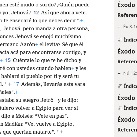
Éxodo 
ien esté mudo o sordo? ¿Quién puede
12
oy yo, Jehová?
Así que ahora vete.
Referen
o te enseñaré lo que debes decir”.
+
+
Éx 3:1
e, Jehová, pero manda a otra persona,
onces Jehová se enojó muchísimo
Índic
u hermano Aarón
+
el levita? Sé que él
Éxodo 
hacia acá para encontrarse contigo, y
15
+
Cuéntale lo que te he dicho y
Referen
ré con ustedes cuando hablen
+
y les
+
Nú 12
e hablará al pueblo por ti y será tu
17
*
l.
+
Además, llevarás esta vara
Índic
ñales”.
+
Éxodo 
estaba su suegro Jetró
+
y le dijo:
Índic
iero volver a Egipto para ver si
dijo a Moisés: “Vete en paz”.
Éxodo 
n Madián: “Ve, vuelve a Egipto,
Referen
*
 que querían matarte”.
+