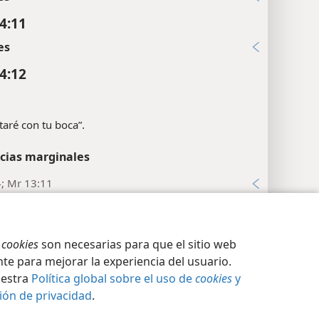
4:11
es
4:12
staré con tu boca”.
cias marginales
4; Mr 13:11
es
ción de privacidad
Iniciar sesión
JW.ORG
4:13
s
cookies
son necesarias para que el sitio web
te para mejorar la experiencia del usuario.
es
uestra
Política global sobre el uso de
cookies
y
4:14
ión de privacidad
.