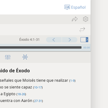
Español
Éxodo 4:1-31
00:00
ido de Éxodo
 señales que Moisés tiene que realizar
(
1-9
)
no se siente capaz
(
10-17
)
 a Egipto
(
18-26
)
cuentra con Aarón
(
27-31
)