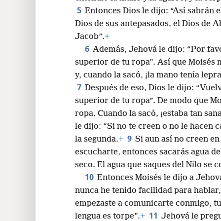
5
Entonces Dios le dijo: “Así sabrán e
24
Dios de sus antepasados, el Dios de Ab
Jacob”.
+
6
Además, Jehová le dijo: “Por fav
superior de tu ropa”. Así que Moisés 
y, cuando la sacó, ¡la mano tenía lepr
7
Después de eso, Dios le dijo: “Vuel
superior de tu ropa”. De modo que Mo
ropa. Cuando la sacó, ¡estaba tan san
le dijo: “Si no te creen o no le hacen 
9
la segunda.
+
Si aun así no creen en
escucharte, entonces sacarás agua del
seco. El agua que saques del Nilo se c
10
Entonces Moisés le dijo a Jehov
nunca he tenido facilidad para hablar,
empezaste a comunicarte conmigo, tu 
11
lengua es torpe”.
+
Jehová le pregu