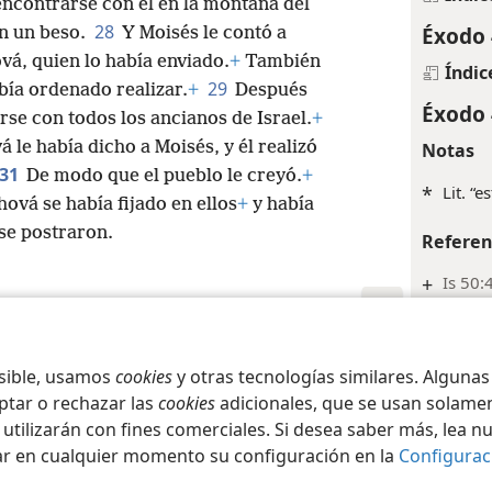
encontrarse con él en la montaña del
28
Éxodo 
n un beso.
Y Moisés le contó a
vá, quien lo había enviado.
+
También
Índic
29
abía ordenado realizar.
+
Después
Éxodo 
rse con todos los ancianos de Israel.
+
 le había dicho a Moisés, y él realizó
Notas
31
De modo que el pueblo le creyó.
+
*
Lit. “e
ová se había fijado en ellos
+
y había
 se postraron.
Referen
+
Is 50:
Índic
iety of Pennsylvania
Condiciones de uso
Política de privacidad
Configura
Éxodo 
osible, usamos
cookies
y otras tecnologías similares. Alguna
ptar o rechazar las
cookies
adicionales, que se usan solamen
Índic
 utilizarán con fines comerciales. Si desea saber más, lea n
Éxodo 
ar en cualquier momento su configuración en la
Configurac
Notas