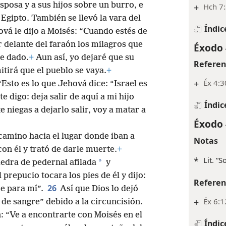
esposa y a sus hijos sobre un burro, e
+
Hch 7
e Egipto. También se llevó la vara del
Índic
vá le dijo a Moisés: “Cuando estés de
r delante del faraón los milagros que
Éxodo 
he dado.
+
Aun así, yo dejaré que su
Referen
itirá que el pueblo se vaya.
+
+
Éx 4:3
‘Esto es lo que Jehová dice: “Israel es
te digo: deja salir de aquí a mi hijo
Índic
te niegas a dejarlo salir, voy a matar a
Éxodo 
amino hacia el lugar donde iban a
Notas
on él y trató de darle muerte.
+
*
Lit. “
*
edra de pedernal afilada
y
 prepucio tocara los pies de él y dijo:
Referen
26
e para mí”.
Así que Dios lo dejó
+
Éx 6:1
 de sangre” debido a la circuncisión.
: “Ve a encontrarte con Moisés en el
Índic