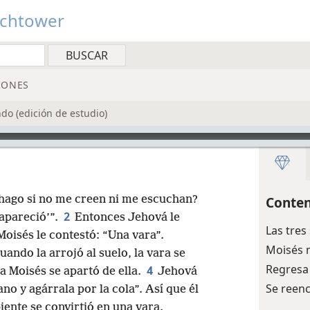
tchtower
IONES
do (edición de estudio)
 hago si no me creen ni me escuchan?
Conten
2
 apareció’”.
Entonces Jehová le
Las tres
Moisés le contestó: “Una vara”.
Moisés 
cuando la arrojó al suelo, la vara se
Regresa
4
 Moisés se apartó de ella.
Jehová
Se reen
no y agárrala por la cola”. Así que él
piente se convirtió en una vara.