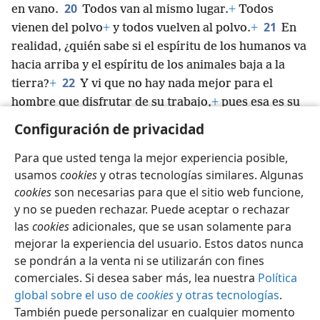
20
en vano.
Todos van al mismo lugar.
+
Todos
21
vienen del polvo
+
y todos vuelven al polvo.
+
En
realidad, ¿quién sabe si el espíritu de los humanos va
hacia arriba y el espíritu de los animales baja a la
22
tierra?
+
Y vi que no hay nada mejor para el
hombre que disfrutar de su trabajo,
+
pues esa es su
*
recompensa.
Porque ¿quién puede hacerle ver lo
Configuración de privacidad
que pasará cuando él ya no esté?
+
Para que usted tenga la mejor experiencia posible,
usamos
cookies
y otras tecnologías similares. Algunas
cookies
son necesarias para que el sitio web funcione,
y no se pueden rechazar. Puede aceptar o rechazar
Español
Compartir
Configuración
las
cookies
adicionales, que se usan solamente para
Copyright
© 2026 Watch Tower Bible and Tract Society of Pennsylvania
mejorar la experiencia del usuario. Estos datos nunca
Condiciones de uso
Política de privacidad
se pondrán a la venta ni se utilizarán con fines
Configuración de privacidad
Iniciar sesión
JW.ORG
comerciales. Si desea saber más, lea nuestra
Política
global sobre el uso de
cookies
y otras tecnologías
.
También puede personalizar en cualquier momento