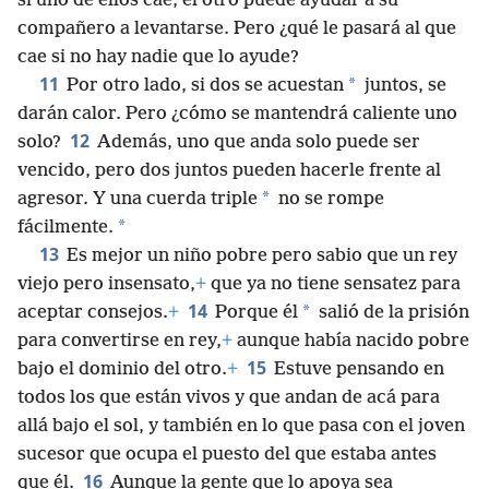
si uno de ellos cae, el otro puede ayudar a su
compañero a levantarse. Pero ¿qué le pasará al que
cae si no hay nadie que lo ayude?
11
*
Por otro lado, si dos se acuestan
juntos, se
darán calor. Pero ¿cómo se mantendrá caliente uno
12
solo?
Además, uno que anda solo puede ser
vencido, pero dos juntos pueden hacerle frente al
*
agresor. Y una cuerda triple
no se rompe
*
fácilmente.
13
Es mejor un niño pobre pero sabio que un rey
viejo pero insensato,
+
que ya no tiene sensatez para
14
*
aceptar consejos.
+
Porque él
salió de la prisión
para convertirse en rey,
+
aunque había nacido pobre
15
bajo el dominio del otro.
+
Estuve pensando en
todos los que están vivos y que andan de acá para
allá bajo el sol, y también en lo que pasa con el joven
sucesor que ocupa el puesto del que estaba antes
16
que él.
Aunque la gente que lo apoya sea