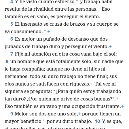
4
*
Y he visto cuánto esfuerzo
y trabajo hábil
resulta de la rivalidad entre las personas.
+
Eso
también es en vano, es perseguir el viento.
5
El insensato se cruza de brazos y su cuerpo se
*
va consumiendo.
+
6
Es mejor un puñado de descanso que dos
puñados de trabajo duro y perseguir el viento.
+
7
Fijé mi atención en otra cosa vana bajo el sol:
8
un hombre que está totalmente solo, sin nadie que
le haga compañía; aunque no tiene ni hijos ni
hermanos, todo su duro trabajo no tiene final; sus
ojos nunca se satisfacen con riquezas.
+
Tal vez ni
siquiera se pregunta: “¿Para quién estoy trabajando
tan duro? ¿Por quién me privo de cosas buenas?”.
+
Eso también es en vano y una ocupación frustrante.
+
9
Mejor son dos que uno solo,
+
porque tienen un
10
*
mayor beneficio
por su duro trabajo.
Y es que,