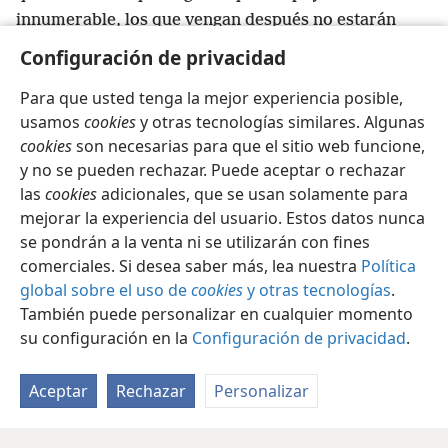
innumerable, los que vengan después no estarán
contentos con él.
+
Eso también es en vano, es
Configuración de privacidad
perseguir el viento.
Para que usted tenga la mejor experiencia posible,
usamos
cookies
y otras tecnologías similares. Algunas
cookies
son necesarias para que el sitio web funcione,
y no se pueden rechazar. Puede aceptar o rechazar
Español
Compartir
Configuración
las
cookies
adicionales, que se usan solamente para
Copyright
© 2026 Watch Tower Bible and Tract Society of Pennsylvania
mejorar la experiencia del usuario. Estos datos nunca
Condiciones de uso
Política de privacidad
se pondrán a la venta ni se utilizarán con fines
Configuración de privacidad
Iniciar sesión
JW.ORG
comerciales. Si desea saber más, lea nuestra
Política
global sobre el uso de
cookies
y otras tecnologías
.
También puede personalizar en cualquier momento
su configuración en la
Configuración de privacidad
.
Aceptar
Rechazar
Personalizar