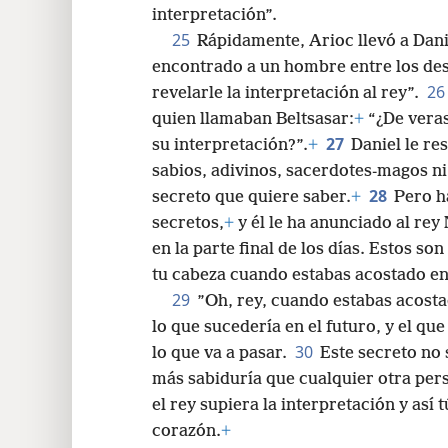
ninguno de los sabios de Babilonia. Ll
interpretación”.
25
Rápidamente, Arioc llevó a Daniel
encontrado a un hombre entre los de
26
revelarle la interpretación al rey”.
quien llamaban Beltsasar:
+
“¿De veras
27
su interpretación?”.
+
Daniel le re
sabios, adivinos, sacerdotes-magos ni 
28
secreto que quiere saber.
+
Pero ha
secretos,
+
y él le ha anunciado al re
en la parte final de los días. Estos son
tu cabeza cuando estabas acostado en
29
”Oh, rey, cuando estabas acosta
lo que sucedería en el futuro, y el qu
30
lo que va a pasar.
Este secreto no
más sabiduría que cualquier otra per
el rey supiera la interpretación y así