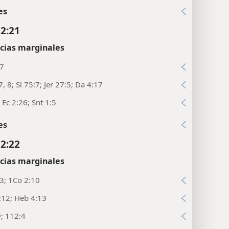
:11; Job 12:13; Sl 147:5; Jer 32:17-19
es
 2:21
cias marginales
:7
7, 8; Sl 75:7; Jer 27:5; Da 4:17
; Ec 2:26; Snt 1:5
es
 2:22
cias marginales
:3; 1Co 2:10
:12; Heb 4:13