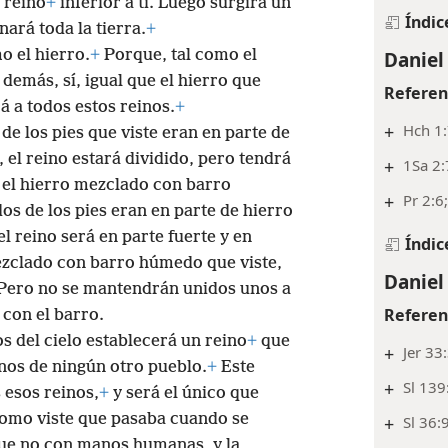
+
1Cr 29
mismo eres la cabeza de oro.
+
 reino
+
inferior a ti. Luego surgirá un
Índic
ará toda la tierra.
+
Daniel
o el hierro.
+
Porque, tal como el
 demás, sí, igual que el hierro que
Referen
á a todos estos reinos.
+
+
Hch 1
 de los pies que viste eran en parte de
, el reino estará dividido, pero tendrá
+
1Sa 2:
e el hierro mezclado con barro
+
Pr 2:6
os de los pies eran en parte de hierro
l reino será en parte fuerte y en
Índic
ezclado con barro húmedo que viste,
Daniel
Pero no se mantendrán unidos unos a
Referen
 con el barro.
os del cielo establecerá un reino
+
que
+
Jer 33
nos de ningún otro pueblo.
+
Este
+
Sl 139
 esos reinos,
+
y será el único que