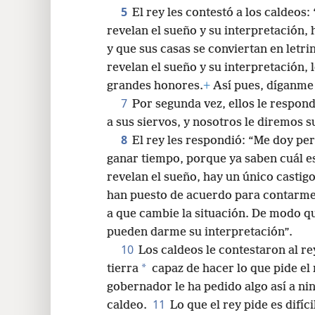
siervos, y nosotros te diremos su inte
24
5
El rey les contestó a los caldeos: 
revelan el sueño y su interpretación
32
y que sus casas se conviertan en letri
revelan el sueño y su interpretación,
40
grandes honores.
+
Así pues, díganme 
7
Por segunda vez, ellos le respond
48
a sus siervos, y nosotros le diremos s
8
El rey les respondió: “Me doy pe
ganar tiempo, porque ya saben cuál es
revelan el sueño, hay un único castig
han puesto de acuerdo para contarm
a que cambie la situación. De modo q
pueden darme su interpretación”.
10
Los caldeos le contestaron al r
*
tierra
capaz de hacer lo que pide el 
gobernador le ha pedido algo así a ni