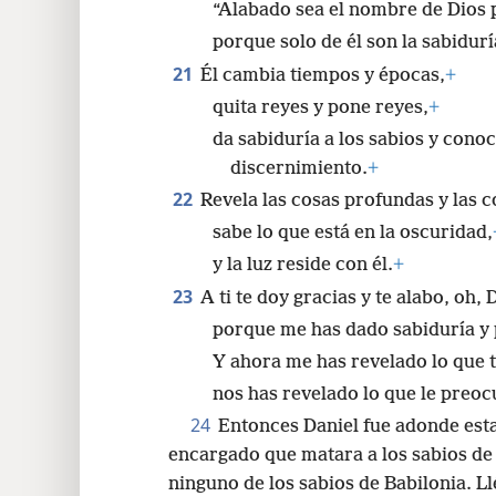
visión.
+
De modo que Daniel alabó al D
“Alabado sea el nombre de Dios p
porque solo de él son la sabidurí
21
Él cambia tiempos y épocas,
+
quita reyes y pone reyes,
+
da sabiduría a los sabios y conoc
discernimiento.
+
22
Revela las cosas profundas y las c
sabe lo que está en la oscuridad,
y la luz reside con él.
+
23
A ti te doy gracias y te alabo, oh,
porque me has dado sabiduría y 
Y ahora me has revelado lo que 
nos has revelado lo que le preocu
24
Entonces Daniel fue adonde estab
encargado que matara a los sabios de 