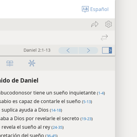
Español
Daniel 2:1-49
00:00
ido de Daniel
Nabucodonosor tiene un sueño inquietante
(
1-4
)
abio es capaz de contarle el sueño
(
5-13
)
e suplica ayuda a Dios
(
14-18
)
laba a Dios por revelarle el secreto
(
19-23
)
e revela el sueño al rey
(
24-35
)