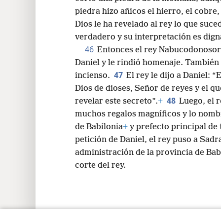
45
permanecerá para siempre,
+
tal 
cortó una piedra de la montaña, aun
piedra hizo añicos el hierro, el cobre, 
Dios le ha revelado al rey lo que suced
verdadero y su interpretación es dign
46
Entonces el rey Nabucodonosor c
Daniel y le rindió homenaje. También 
47
incienso.
El rey le dijo a Daniel:
Dios de dioses, Señor de reyes y el q
48
revelar este secreto”.
+
Luego, el r
muchos regalos magníficos y lo nombr
de Babilonia
+
y prefecto principal de 
petición de Daniel, el rey puso a Sad
administración de la provincia de Bab
corte del rey.