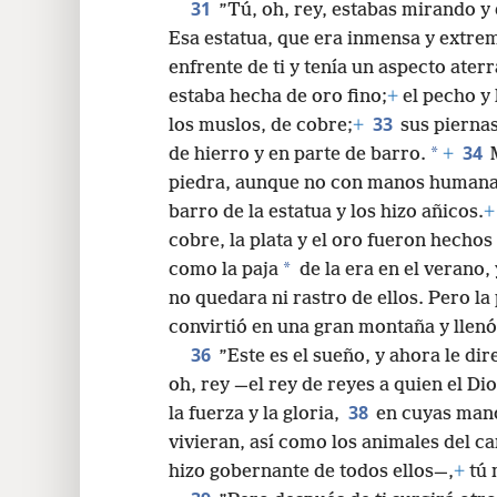
corazón.
+
31
”Tú, oh, rey, estabas mirando y
Esa estatua, que era inmensa y extrem
enfrente de ti y tenía un aspecto ater
estaba hecha de oro fino;
+
el pecho y 
33
los muslos, de cobre;
+
sus piernas
34
*
de hierro y en parte de barro.
+
piedra, aunque no con manos humanas.
barro de la estatua y los hizo añicos.
+
cobre, la plata y el oro fueron hechos
*
como la paja
de la era en el verano, 
no quedara ni rastro de ellos. Pero la
convirtió en una gran montaña y llenó 
36
”Este es el sueño, y ahora le di
oh, rey —el rey de reyes a quien el Dios
38
la fuerza y la gloria,
en cuyas man
vivieran, así como los animales del ca