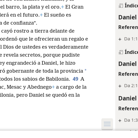
como viste que pasaba cuando se
+
Sl 36:
que no con manos humanas, y la
Índic
el barro, la plata y el oro.
+
El Gran
erá en el futuro.
+
El sueño es
Daniel
a de confianza”.
Referen
ayó rostro a tierra delante de
+
Da 1:1
ordenó que le ofrecieran un regalo e
 “El Dios de ustedes es verdaderamente
Índic
ue revela secretos, porque pudiste
Daniel
ey engrandeció a Daniel, le hizo
*
ó gobernante de toda la provincia
Referen
49
todos los sabios de Babilonia.
A
+
Da 2:1
rac, Mesac y Abednego
+
a cargo de la
ilonia, pero Daniel se quedó en la
Daniel
Referen
+
Da 1:3