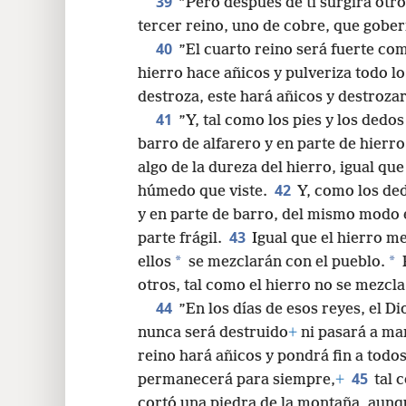
hizo gobernante de todos ellos—,
+
tú 
39
”Pero después de ti surgirá otro
tercer reino, uno de cobre, que gobern
40
”El cuarto reino será fuerte com
hierro hace añicos y pulveriza todo lo
destroza, este hará añicos y destrozar
41
”Y, tal como los pies y los dedos
barro de alfarero y en parte de hierro
algo de la dureza del hierro, igual qu
42
húmedo que viste.
Y, como los ded
y en parte de barro, del mismo modo e
43
parte frágil.
Igual que el hierro m
*
*
ellos
se mezclarán con el pueblo.
otros, tal como el hierro no se mezcla
44
”En los días de esos reyes, el Di
nunca será destruido
+
ni pasará a ma
reino hará añicos y pondrá fin a todos