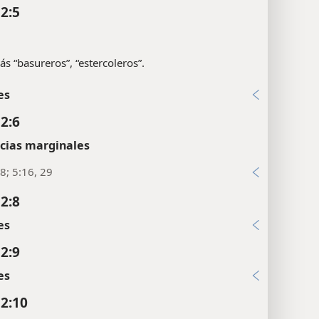
:26; Esd 4:7; Is 36:11
 2:5
ás “basureros”, “estercoleros”.
es
 2:6
cias marginales
8; 5:16, 29
 2:8
es
 2:9
es