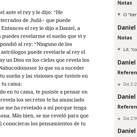
Daniel
évame ante el rey y yo le revelaré la
Notas
 ante el rey y le dijo: “He
*
O “tier
sterrados de Judá
+
que puede
Daniel
Entonces el rey le dijo a Daniel, a
 puedes revelarme el sueño que vi y
Notas
spondió al rey: “Ninguno de los
*
Lit. “c
astrólogos puede revelarle al rey el
y un Dios en los cielos que revela los
Daniel
y Nabucodonosor lo que va a suceder
Referen
 tu sueño y las visiones que tuviste en
+
Da 2:
 tu cama:
do en tu cama, te pusiste a pensar en
Daniel
e revela los secretos te ha anunciado
Referen
 se me ha revelado a mí porque tenga
sona. Más bien, se me reveló para que
+
Da 2:
 tú conocieras los pensamientos de tu