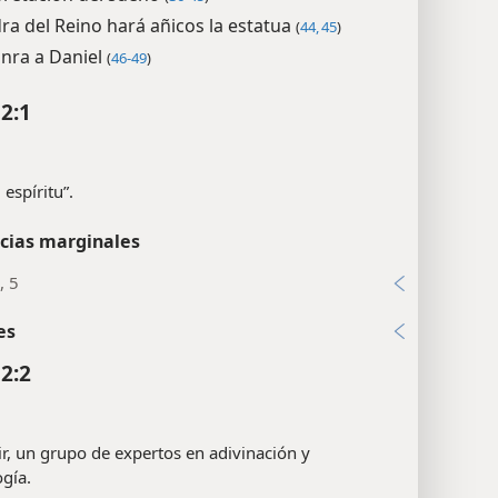
pretación del sueño
(
36-45
)
dra del Reino hará añicos la estatua
(
44, 45
)
onra a Daniel
(
46-49
)
 2:1
u espíritu”.
cias marginales
, 5
es
 2:2
ir, un grupo de expertos en adivinación y