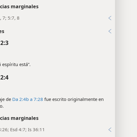
ogía.
cias marginales
 7; 5:7, 8
es
 2:3
i espíritu está”.
 2:4
aje de
Da 2:4b a 7:28
fue escrito originalmente en
o.
cias marginales