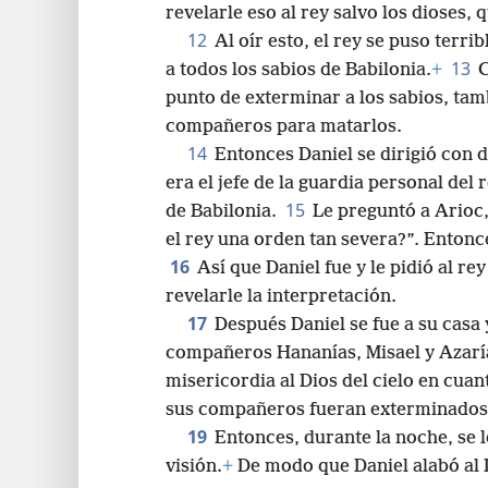
11
caldeo.
Lo que el rey pide es difíc
revelarle eso al rey salvo los dioses, 
12
Al oír esto, el rey se puso terr
13
a todos los sabios de Babilonia.
+
C
punto de exterminar a los sabios, tam
compañeros para matarlos.
14
Entonces Daniel se dirigió con 
era el jefe de la guardia personal del 
15
de Babilonia.
Le preguntó a Arioc, 
el rey una orden tan severa?”. Entonc
16
Así que Daniel fue y le pidió al r
revelarle la interpretación.
17
Después Daniel se fue a su casa 
compañeros Hananías, Misael y Azarí
misericordia al Dios del cielo en cuan
sus compañeros fueran exterminados 
19
Entonces, durante la noche, se l