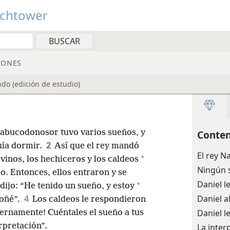
tchtower
IONES
do (edición de estudio)
Nabucodonosor tuvo varios sueños, y
Conten
2
ía dormir.
Así que el rey mandó
El rey 
*
vinos, los hechiceros y los caldeos
Ningún s
o. Entonces, ellos entraron y se
Daniel l
*
 dijo: “He tenido un sueño, y estoy
4
Daniel a
soñé”.
Los caldeos le respondieron
Daniel l
ternamente! Cuéntales el sueño a tus