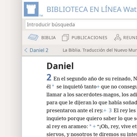
BIBLIOTECA EN LÍNEA Wa
BIBLIA
PUBLICACIONES
REUN
Daniel 2
La Biblia. Traducción del Nuevo Mun
Audio Player
Daniel
2
En el segundo año de su reinado, 
*
él
se inquietó tanto
+
que no consegu
llamar a los sacerdotes-magos, los adi
para que le dijeran lo que había soñad
8
3
presentaron ante el rey.
+
El rey les
inquieto porque quiero saber lo que 
16
*
al rey en arameo:
+
“¡Oh, rey, vive e