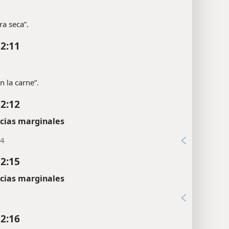
 2:10
ra seca”.
 2:11
on la carne”.
 2:12
cias marginales
24
 2:15
cias marginales
9