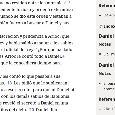
astrol
il y no existe nadie que pueda
*
que no residen entre los mortales”.
Referen
iblemente furioso y ordenó exterminar
+
Da 4:6,
uando se dio esta orden y estaban a
bién fueron a buscar a Daniel y sus
Índic
Daniel
discreción y prudencia a Arioc, que
rey y había salido a matar a los sabios
Notas
el oficial del rey: “¿Por qué ha dado
*
Lit. “m
es Arioc le contó todo a Daniel.
+
ey que le concediera tiempo para
Daniel
Notas
y les contó lo que pasaba a sus
18
*
El pas
as.
Les pidió que le suplicaran
arame
to a ese secreto, para que ni Daniel ni
con los demás sabios de Babilonia.
Referen
e reveló el secreto a Daniel en una