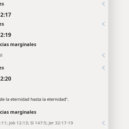
 2:16
es
 2:17
es
 2:19
cias marginales
28
es
 2:20
de la eternidad hasta la eternidad”.
cias marginales