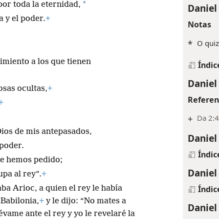
+
2Re 18
20
ios del cielo.
Daniel dijo:
*
or toda la eternidad,
Daniel
a y el poder.
+
Notas
*
O quiz
imiento a los que tienen
Índic
Daniel
osas ocultas,
+
Referen
+
+
Da 2:4
 Dios de mis antepasados,
Daniel
poder.
Índic
te hemos pedido;
Daniel
pa al rey”.
+
Índic
a Arioc, a quien el rey le había
Babilonia,
+
y le dijo: “No mates a