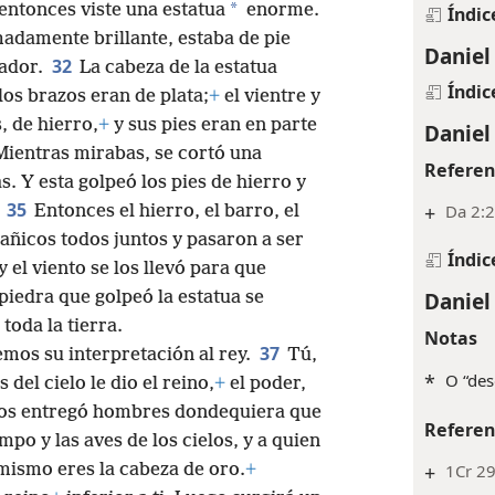
Daniel
*
 entonces viste una estatua
enorme.
Índic
adamente brillante, estaba de pie
Daniel
32
rador.
La cabeza de la estatua
Índic
los brazos eran de plata;
+
el vientre y
, de hierro,
+
y sus pies eran en parte
Daniel
Mientras mirabas, se cortó una
Referen
 Y esta golpeó los pies de hierro y
35
+
Da 2:
Entonces el hierro, el barro, el
 añicos todos juntos y pasaron a ser
Índic
y el viento se los llevó para que
Daniel
 piedra que golpeó la estatua se
toda la tierra.
Notas
37
remos su interpretación al rey.
Tú,
*
O “des
 del cielo le dio el reino,
+
el poder,
os entregó hombres dondequiera que
Referen
mpo y las aves de los cielos, y a quien