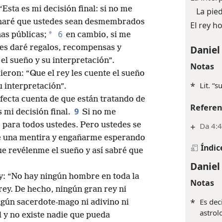
rpretación”.
La inter
“Esta es mi decisión final: si no me
La pie
, haré que ustedes sean desmembrados
El rey h
6
*
nas públicas;
en cambio, si me
 les daré regalos, recompensas y
Daniel
el sueño y su interpretación”.
Notas
ieron: “Que el rey les cuente el sueño
*
Lit. “s
u interpretación”.
rfecta cuenta de que están tratando de
Referen
9
 mi decisión final.
Si no me
o para todos ustedes. Pero ustedes se
+
Da 4:4
e una mentira y engañarme esperando
Índic
ue revélenme el sueño y así sabré que
Daniel
ey: “No hay ningún hombre en toda la
Notas
rey. De hecho, ningún gran rey ni
*
Es dec
ngún sacerdote-mago ni adivino ni