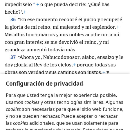
*
impedírselo
+
o que pueda decirle: ‘¿Qué has
hecho?’.
+
36
”En ese momento recobré el juicio y recuperé
la gloria de mi reino, mi majestad y mi esplendor.
+
Mis altos funcionarios y mis nobles acudieron a mí
con gran interés; se me devolvió el reino, y mi
grandeza aumentó todavía más.
37
”Ahora yo, Nabucodonosor, alabo, ensalzo y le
doy gloria al Rey de los cielos,
+
porque todas sus
obras son verdad y sus caminos son justos,
+
y
porque puede humillar a los que se comportan con
Configuración de privacidad
orgullo”.
+
Para que usted tenga la mejor experiencia posible,
usamos
cookies
y otras tecnologías similares. Algunas
cookies
son necesarias para que el sitio web funcione,
y no se pueden rechazar. Puede aceptar o rechazar
Español
Compartir
Configuración
las
cookies
adicionales, que se usan solamente para
Copyright
© 2026 Watch Tower Bible and Tract Society of Pennsylvania