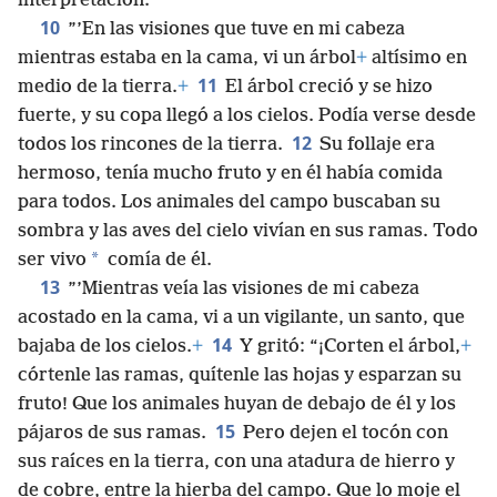
interpretación.
10
”’En las visiones que tuve en mi cabeza
mientras estaba en la cama, vi un árbol
+
altísimo en
11
medio de la tierra.
+
El árbol creció y se hizo
fuerte, y su copa llegó a los cielos. Podía verse desde
12
todos los rincones de la tierra.
Su follaje era
hermoso, tenía mucho fruto y en él había comida
para todos. Los animales del campo buscaban su
sombra y las aves del cielo vivían en sus ramas. Todo
*
ser vivo
comía de él.
13
”’Mientras veía las visiones de mi cabeza
acostado en la cama, vi a un vigilante, un santo, que
14
bajaba de los cielos.
+
Y gritó: “¡Corten el árbol,
+
córtenle las ramas, quítenle las hojas y esparzan su
fruto! Que los animales huyan de debajo de él y los
15
pájaros de sus ramas.
Pero dejen el tocón con
sus raíces en la tierra, con una atadura de hierro y
de cobre, entre la hierba del campo. Que lo moje el