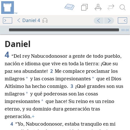
Daniel 4
Audio Player
00:00
Daniel
4
“Del rey Nabucodonosor a gente de todo pueblo,
nación e idioma que vive en toda la tierra: ¡Que su
2
paz sea abundante!
Me complace proclamar los
*
*
milagros
y las cosas impresionantes
que el Dios
3
Altísimo ha hecho conmigo.
¡Qué grandes son sus
*
milagros
y qué poderosas son las cosas
*
impresionantes
que hace! Su reino es un reino
eterno, y su dominio dura generación tras
generación.
+
4
”Yo, Nabucodonosor, estaba tranquilo en mi