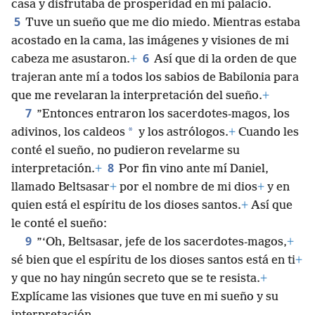
casa y disfrutaba de prosperidad en mi palacio.
5
Tuve un sueño que me dio miedo. Mientras estaba
acostado en la cama, las imágenes y visiones de mi
6
cabeza me asustaron.
+
Así que di la orden de que
trajeran ante mí a todos los sabios de Babilonia para
que me revelaran la interpretación del sueño.
+
7
”Entonces entraron los sacerdotes-magos, los
*
adivinos, los caldeos
y los astrólogos.
+
Cuando les
conté el sueño, no pudieron revelarme su
8
interpretación.
+
Por fin vino ante mí Daniel,
llamado Beltsasar
+
por el nombre de mi dios
+
y en
quien está el espíritu de los dioses santos.
+
Así que
le conté el sueño:
9
”‘Oh, Beltsasar, jefe de los sacerdotes-magos,
+
sé bien que el espíritu de los dioses santos está en ti
+
y que no hay ningún secreto que se te resista.
+
Explícame las visiones que tuve en mi sueño y su