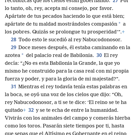
27
reconozcas que los cielos están gobernando.
Por
lo tanto, oh, rey, acepta mi consejo, por favor.
Apártate de tus pecados haciendo lo que está bien;
*
apártate de tu maldad mostrándoles compasión
a
los pobres. Quizás se prolongue tu prosperidad’”.
+
28
Todo esto le sucedió al rey Nabucodonosor.
29
Doce meses después, él estaba caminando en la
30
*
azotea
del palacio real de Babilonia.
El rey
decía: “¿No es esta Babilonia la Grande, la que yo
mismo he construido para la casa real con mi propia
fuerza y poder, y para la gloria de mi majestad?”.
31
Mientras el rey todavía tenía estas palabras en
la boca, se oyó una voz de los cielos que dijo: “Oh,
rey Nabucodonosor, a ti se te dice: ‘El reino se te ha
32
quitado
+
y se te echa de entre la humanidad.
Vivirás con los animales del campo y comerás hierba
como los toros. Pasarán siete tiempos por ti, hasta
que sepas que el Altísimo es Gobernante en el reino