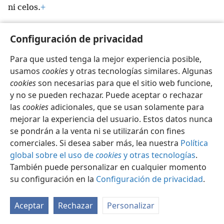
ni celos.
+
Configuración de privacidad
Para que usted tenga la mejor experiencia posible,
Español
Configuración
usamos
cookies
y otras tecnologías similares. Algunas
cookies
son necesarias para que el sitio web funcione,
Copyright
© 2026 Watch Tower Bible and Tract Society of Pennsylvania
Condiciones de uso
Política de privacidad
y no se pueden rechazar. Puede aceptar o rechazar
Configuración de privacidad
Iniciar sesión
JW.ORG
las
cookies
adicionales, que se usan solamente para
mejorar la experiencia del usuario. Estos datos nunca
se pondrán a la venta ni se utilizarán con fines
comerciales. Si desea saber más, lea nuestra
Política
global sobre el uso de
cookies
y otras tecnologías
.
También puede personalizar en cualquier momento
su configuración en la
Configuración de privacidad
.
Aceptar
Rechazar
Personalizar