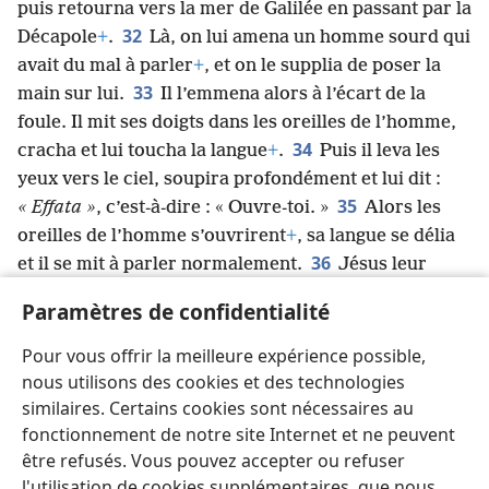
puis retourna vers la mer de Galilée en passant par la
32
Décapole
+
.
Là, on lui amena un homme sourd qui
avait du mal à parler
+
, et on le supplia de poser la
33
main sur lui.
Il l’emmena alors à l’écart de la
foule. Il mit ses doigts dans les oreilles de l’homme,
34
cracha et lui toucha la langue
+
.
Puis il leva les
yeux vers le ciel, soupira profondément et lui dit :
35
« Effata »
, c’est-à-dire : « Ouvre-toi. »
Alors les
oreilles de l’homme s’ouvrirent
+
, sa langue se délia
36
et il se mit à parler normalement.
Jésus leur
ordonna de ne le raconter à personne
+
. Mais plus il
Paramètres de confidentialité
37
le leur disait, plus ils en parlaient
+
.
Extrêmement
stupéfaits
+
, ils disaient : « Tout ce qu’il fait est
Pour vous offrir la meilleure expérience possible,
magnifique ! Il fait même entendre les sourds et
nous utilisons des cookies et des technologies
parler les muets
+
. »
similaires. Certains cookies sont nécessaires au
fonctionnement de notre site Internet et ne peuvent
être refusés. Vous pouvez accepter ou refuser
l'utilisation de cookies supplémentaires, que nous