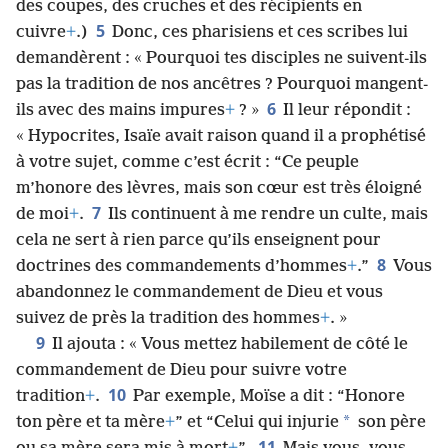
des coupes, des cruches et des récipients en
5
cuivre
+
.)
Donc, ces pharisiens et ces scribes lui
demandèrent : « Pourquoi tes disciples ne suivent-ils
pas la tradition de nos ancêtres ? Pourquoi mangent-
6
ils avec des mains impures
+
? »
Il leur répondit :
« Hypocrites, Isaïe avait raison quand il a prophétisé
à votre sujet, comme c’est écrit : “Ce peuple
m’honore des lèvres, mais son cœur est très éloigné
7
de moi
+
.
Ils continuent à me rendre un culte, mais
cela ne sert à rien parce qu’ils enseignent pour
8
doctrines des commandements d’hommes
+
.”
Vous
abandonnez le commandement de Dieu et vous
suivez de près la tradition des hommes
+
. »
9
Il ajouta : « Vous mettez habilement de côté le
commandement de Dieu pour suivre votre
10
tradition
+
.
Par exemple, Moïse a dit : “Honore
*
ton père et ta mère
+
” et “Celui qui injurie
son père
11