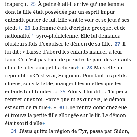
25
inaperçu.
À peine était-il arrivé qu’une femme
dont la fille était possédée par un esprit impur
entendit parler de lui. Elle vint le voir et se jeta à ses
26
pieds
+
.
La femme était d’origine grecque, et de
*
nationalité
syro-phénicienne. Elle lui demanda
27
plusieurs fois d’expulser le démon de sa fille.
Il
lui dit : « Laisse d’abord les enfants manger à leur
faim. Ce n’est pas bien de prendre le pain des enfants
28
et de le jeter aux petits chiens
+
. »
Mais elle lui
répondit : « C’est vrai, Seigneur. Pourtant les petits
chiens, sous la table, mangent les miettes que les
29
enfants font tomber. »
Alors il lui dit : « Tu peux
rentrer chez toi. Parce que tu as dit cela, le démon
30
est sorti de ta fille
+
. »
Elle rentra donc chez elle
et trouva la petite fille allongée sur le lit. Le démon
était sorti d’elle
+
.
31
Jésus quitta la région de Tyr, passa par Sidon,