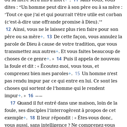
ou sa mère sera mis à mort
+
”.
Mais vous, vous
dites : “Un homme peut dire à son père ou à sa mère :
‘Tout ce que j’ai et qui pourrait t’être utile est corban
(c’est-à-dire une offrande promise à Dieu).’”
12
Ainsi, vous ne le laissez plus rien faire pour son
13
père ou sa mère
+
.
De cette façon, vous annulez la
parole de Dieu à cause de votre tradition, que vous
transmettez aux autres
+
. Et vous faites beaucoup de
14
choses de ce genre
+
. »
Puis il appela de nouveau
la foule et dit : « Écoutez-moi, vous tous, et
15
comprenez bien mes paroles
+
.
Un homme n’est
pas rendu impur par ce qui entre en lui. Ce sont les
choses qui sortent de l’homme qui le rendent
16
impur
+
. »
——
17
Quand il fut entré dans une maison, loin de la
foule, ses disciples l’interrogèrent à propos de cet
18
exemple
+
.
Il leur répondit : « Êtes-vous donc,
vous aussi, sans intelligence ? Ne comprenez-vous