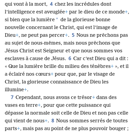
4
qui vont à la mort,
chez les incrédules dont
l’intelligence est aveuglée
+
par le dieu de ce monde
+
,
*
si bien que la lumière
de la glorieuse bonne
nouvelle concernant le Christ, qui est l’image de
5
Dieu
+
, ne peut pas percer
+
.
Nous ne prêchons pas
au sujet de nous-​mêmes, mais nous prêchons que
Jésus Christ est Seigneur et que nous sommes vos
6
esclaves à cause de Jésus.
Car c’est Dieu qui a dit :
« Que la lumière brille du milieu des ténèbres
+
», et il
a éclairé nos cœurs
+
pour que, par le visage de
Christ, la glorieuse connaissance de Dieu les
illumine
+
.
7
Cependant, nous avons ce trésor
+
dans des
vases en terre
+
, pour que cette puissance qui
dépasse la normale soit celle de Dieu et non pas celle
8
qui vient de nous
+
.
Nous sommes serrés de toutes
parts
+
, mais pas au point de ne plus pouvoir bouger ;