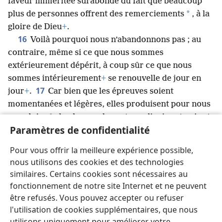
faveur imméritée surabonde du fait que beaucoup
*
plus de personnes offrent des remerciements
, à la
gloire de Dieu
+
.
16
Voilà pourquoi nous n’abandonnons pas ; au
contraire, même si ce que nous sommes
extérieurement dépérit, à coup sûr ce que nous
sommes intérieurement
+
se renouvelle de jour en
17
jour
+
.
Car bien que les épreuves soient
momentanées et légères, elles produisent pour nous
*
une gloire
de plus en plus extraordinaire et qui est
Paramètres de confidentialité
18
éternelle
+
.
Aussi nous fixons nos yeux, non pas
sur les choses qui se voient, mais sur celles qui ne se
Pour vous offrir la meilleure expérience possible,
voient pas
+
, car les choses qui se voient sont
nous utilisons des cookies et des technologies
temporaires, mais celles qui ne se voient pas sont
similaires. Certains cookies sont nécessaires au
éternelles.
fonctionnement de notre site Internet et ne peuvent
être refusés. Vous pouvez accepter ou refuser
l'utilisation de cookies supplémentaires, que nous
utilisons uniquement pour améliorer votre