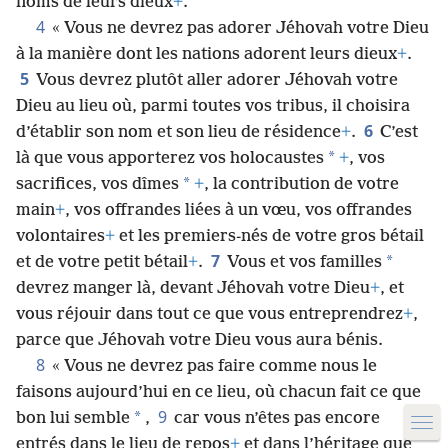
noms de leurs dieux
+
.
4
« Vous ne devrez pas adorer Jéhovah votre Dieu
à la manière dont les nations adorent leurs dieux
+
.
5
Vous devrez plutôt aller adorer Jéhovah votre
Dieu au lieu où, parmi toutes vos tribus, il choisira
6
d’établir son nom et son lieu de résidence
+
.
C’est
*
là que vous apporterez vos holocaustes
+
, vos
*
sacrifices, vos dîmes
+
, la contribution de votre
main
+
, vos offrandes liées à un vœu, vos offrandes
volontaires
+
et les premiers-nés de votre gros bétail
7
*
et de votre petit bétail
+
.
Vous et vos familles
devrez manger là, devant Jéhovah votre Dieu
+
, et
vous réjouir dans tout ce que vous entreprendrez
+
,
parce que Jéhovah votre Dieu vous aura bénis.
8
« Vous ne devrez pas faire comme nous le
faisons aujourd’hui en ce lieu, où chacun fait ce que
9
*
bon lui semble
,
car vous n’êtes pas encore
entrés dans le lieu de repos
+
et dans l’héritage que