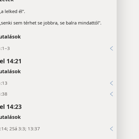
a lelked él”.
„senki sem térhet se jobbra, se balra mindattól”.
utalások
4:1–3
l 14:21
utalások
4:13
3:38
l 14:23
utalások
14; 2Sá 3:3; 13:37