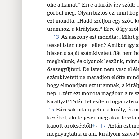
ölje a fiamat.” Erre a király így szólt
görbül meg. Olyan biztos ez, mint hog
ezt mondta: „Hadd szóljon egy szót, ké
uramhoz, a királyhoz.” Erre ő így szólt
13
Az asszony ezt mondta: „Miért 
teszel Isten népe
+
ellen? Amikor így sz
hiszen a saját számkivetett fiát nem h
meghalunk, és olyanok leszünk, mint a
összegyűjteni. De Isten nem vesz el él
számkivetett ne maradjon előtte mind
hogy elmondjam ezt uramnak, a királ
nép. Ezért ezt mondta magában a te s
királlyal! Talán teljesíteni fogja rabsz
16
Bárcsak odafigyelne a király, és 
kezéből, aki teljesen meg akar fosztan
17
kapott örökségtől!
+
«
Aztán ezt mo
megnyugtatna uram,
királyom szava!«