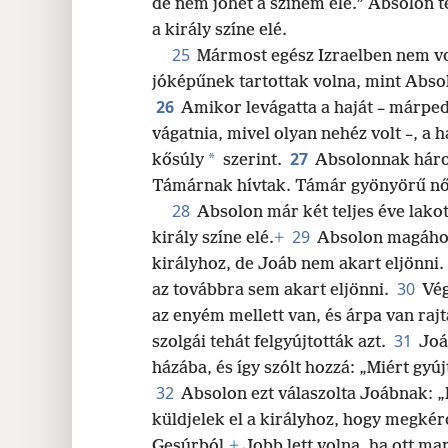
de nem jöhet a színem elé.” Absolon t
a király színe elé.
25
Mármost egész Izraelben nem vol
jóképűnek tartottak volna, mint Absolo
26
Amikor levágatta a haját – márped
vágatnia, mivel olyan nehéz volt –, a h
27
*
kősúly
szerint.
Absolonnak három
Támárnak hívtak. Támár gyönyörű nő 
28
Absolon már két teljes éve lak
29
király színe elé.
+
Absolon magához 
királyhoz, de Joáb nem akart eljönni.
30
az továbbra sem akart eljönni.
Vég
az enyém mellett van, és árpa van rajt
31
szolgái tehát felgyújtották azt.
Joá
házába, és így szólt hozzá: „Miért gyúj
32
Absolon ezt válaszolta Joábnak: 
küldjelek el a királyhoz, hogy megkér
Gesúrból.
+
Jobb lett volna, ha ott m