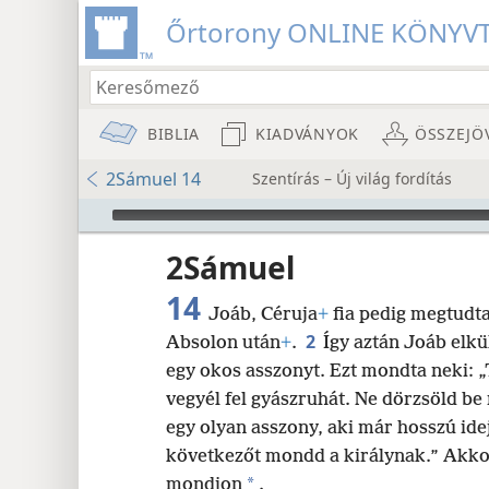
Őrtorony ONLINE KÖNYV
BIBLIA
KIADVÁNYOK
ÖSSZEJÖ
2Sámuel 14
Szentírás – Új világ fordítás
Audio Player
2Sámuel
14
Joáb, Céruja
+
fia pedig megtudta
2
Absolon után
+
.
Így aztán Joáb elk
egy okos asszonyt. Ezt mondta neki: „T
8
vegyél fel gyászruhát. Ne dörzsöld be 
egy olyan asszony, aki már hosszú ide
16
következőt mondd a királynak.” Akko
*
mondjon
.