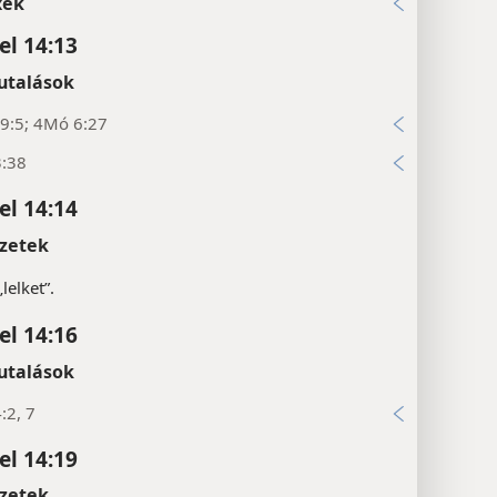
xek
l 14:13
utalások
9:5; 4Mó 6:27
3:38
l 14:14
zetek
lelket”.
l 14:16
utalások
:2, 7
l 14:19
zetek