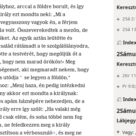
Kereszt
lyhoz, arccal a földre borult, és így
irály ezt mondta neki: „Mi a
+
2Sá 2:
özvegyasszony vagyok én, a férjem
+
2Sá 13
fia volt. Összeverekedtek a mezőn, de
őket. Az egyik aztán leütötte és
Inde
család rátámadt a te szolgálólányodra,
2Sámue
tötte a testvérét, hogy megöljük őt a
is, hogy nem marad örökös!« Meg
Kereszt
nységemet, aki megmaradt nekem, hogy
+
2Kr 11
*
s utódja
se legyen a földön.”
+
Pr 9:8
yhoz: „Menj haza, én pedig intézkedni
ny akkor ezt mondta a királynak:
Inde
és apám háznépére nehezedjen, de a
2Sámue
rály erre így szólt: „Ha valaki még
d csak elém, és soha többé nem fog
Lábjegy
, ne feledkezzen meg a király
*
Vagy: 
usztítson a vérbosszuló
+
, és meg ne