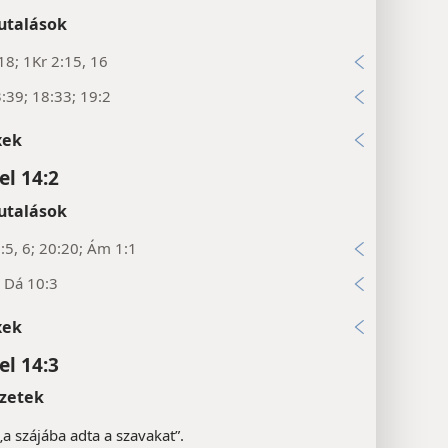
utalások
18; 1Kr 2:15, 16
:39; 18:33; 19:2
xek
l 14:2
utalások
:5, 6; 20:20; Ám 1:1
; Dá 10:3
xek
l 14:3
zetek
„a szájába adta a szavakat”.