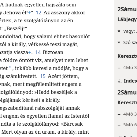
: „A fiadnak egyetlen hajszála sem
2Sámue
12
y Jehova él!
+
”
Az asszony akkor
Lábjegy
rlek, a te szolgálólányod az én
: „Beszélj!”
*
Vagy: 
gondoltad, hogy valami ehhez hasonlót
*
Szó sz
ól a király, vétkessé teszi magát,
14
ozatja vissza
+
.
Biztosan
Kereszt
 földre öntött víz, amelyet nem lehet
+
4Mó 3
*
etet
, inkább keresi a módját, hogy a
15
ig számkivetett.
Azért jöttem,
Inde
ynak, mert megfélemlített engem a
2Sámue
zolgálólányod: »Hadd beszéljek a
olgájának kérését a király.
Kereszt
megszabadítaná rabszolgáját annak
+
4Mó 3
i engem és egyetlen fiamat az Istentől
ndta a te szolgálólányod: »Bárcsak
+
5Mó 6:
 Mert olyan az én uram, a király, mint