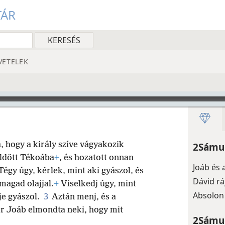
TÁR
VETELEK
, hogy a király szíve vágyakozik
2Sámue
üldött Tékoába
+
, és hozatott onnan
Joáb és 
égy úgy, kérlek, mint aki gyászol, és
Dávid rá
magad olajjal.
+
Viselkedj úgy, mint
Absolon 
3
je gyászol.
Aztán menj, és a
r Joáb elmondta neki, hogy mit
2Sámue