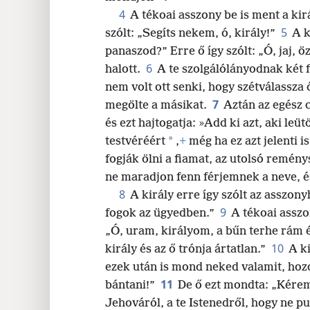
24
4
A tékoai asszony be is ment a kirá
5
szólt: „Segíts nekem, ó, király!”
A k
32
panaszod?” Erre ő így szólt: „Ó, jaj, 
6
halott.
A te szolgálólányodnak két 
nem volt ott senki, hogy szétválassza 
7
megölte a másikat.
Aztán az egész 
és ezt hajtogatja: »Add ki azt, aki leü
*
testvéréért
,
+
még ha ez azt jelenti 
fogják ölni a fiamat, az utolsó remé
ne maradjon fenn férjemnek a neve, é
8
A király erre így szólt az asszon
9
fogok az ügyedben.”
A tékoai asszo
„Ó, uram, királyom, a bűn terhe rám 
10
király és az ő trónja ártatlan.”
A ki
ezek után is mond neked valamit, hoz
11
bántani!”
De ő ezt mondta: „Kérem
Jehováról, a te Istenedről, hogy ne p