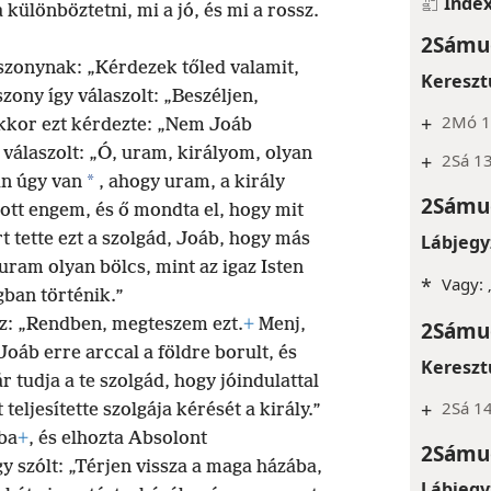
Inde
 különböztetni, mi a jó, és mi a rossz.
2Sámue
szonynak: „Kérdezek tőled valamit,
Kereszt
szony így válaszolt: „Beszéljen,
+
2Mó 1
akkor ezt kérdezte: „Nem Joáb
válaszolt: „Ó, uram, királyom, olyan
+
2Sá 1
*
an úgy van
, ahogy uram, a király
2Sámue
tott engem, és ő mondta el, hogy mit
t tette ezt a szolgád, Joáb, hogy más
Lábjegy
uram olyan bölcs, mint az igaz Isten
*
Vagy: „
gban történik.”
oz: „Rendben, megteszem ezt.
+
Menj,
2Sámue
Joáb erre arccal a földre borult, és
Kereszt
r tudja a te szolgád, hogy jóindulattal
+
2Sá 14
eljesítette szolgája kérését a király.”
ba
+
, és elhozta Absolont
2Sámue
y szólt: „Térjen vissza a maga házába,
Lábjegy