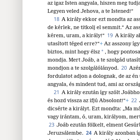
az igaz Isten angyala, hiszen meg tudja
Legyen veled Jehova, a te Istened!”
18
A király ekkor ezt mondta az as
de kérlek, ne titkolj el semmit.” Az as
19
kérem, uram, a király!”
A király 
utasított téged erre?”
+
Az asszony így 
*
biztos, mint hogy élsz
, hogy pontos
mondja. Mert Joáb, a te szolgád utasí
20
mondjon a te szolgálólányod.
Azér
fordulatot adjon a dolognak, de az én 
angyala, és mindent tud, ami az orszá
21
A király ezután így szólt Joábh
22
és hozd vissza az ifjú Absolont!”
+
dicsérte a királyt. Ezt mondta: „Ma má
vagy irántam, ó, uram, királyom, mert t
23
Joáb ezután fölkelt, elment Gesúr
24
Jeruzsálembe.
A király azonban íg