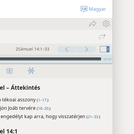
Magyar
2Sámuel 14:1–33
00:00
l – Áttekintés
a tékoai asszony
(
1–17.
)
jön Joáb tervére
(
18–20.
)
engedélyt kap arra, hogy visszatérjen
(
21–33.
)
l 14:1