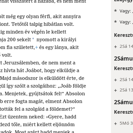
ehát visszatért a házába, és nem ment
*
Vagy: „
t még egy olyan férfi, akit annyira
*
Vagy: 
nt. Tetőtől talpig hibátlan volt.
ig minden év végén le kellett
Kereszt
*
aja 200 sekelt
nyomott a királyi
+
2Sá 1
 fia született,
+
és egy lánya, akit
volt.
2Sámue
ott Jeruzsálemben, de nem ment a
Kereszt
hívta hát Joábot, hogy elküldje a
 Majd másodszor is elküldött érte, de
+
2Sá 1
ül így szólt a szolgáihoz: „Joáb földje
+
2Sá 1
a. Menjetek, gyújtsátok fel!” Absolon
2Sámue
b erre fogta magát, elment Absolon
tották fel a szolgáid a földemet?”
Kereszt
„Ezt üzentem neked: »Gyere, hadd
+
5Mó 3:
dezd tőle, miért kellett eljönnöm
aradok. Most azért hadd menjek a