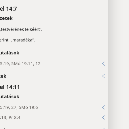
l 14:7
zetek
„testvérének lelkéért”.
erint: „maradéka”.
utalások
5:19; 5Mó 19:11, 12
xek
l 14:11
utalások
5:19, 27; 5Mó 19:6
13; Pr 8:4