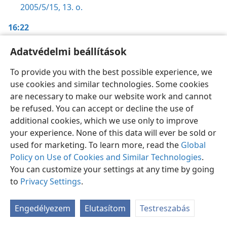
2005/5/15, 13. o.
16:22
Éleslátás.
1. kötet
,
51. o.
Adatvédelmi beállítások
Éleslátás.
2. kötet
,
102. o.
To provide you with the best possible experience, we
„A teljes Írás”,
62. o.
use cookies and similar technologies. Some cookies
are necessary to make our website work and cannot
17:10
be refused. You can accept or decline the use of
Őrtorony,
additional cookies, which we use only to improve
your experience. None of this data will ever be sold or
1996/7/15, 32. o.
used for marketing. To learn more, read the
Global
Policy on Use of Cookies and Similar Technologies
.
17:12
You can customize your settings at any time by going
Éleslátás.
to
Privacy Settings
1. kötet
,
898. o.
.
17:17
Engedélyezem
Elutasítom
Testreszabás
Jó föld,
20–21. o.