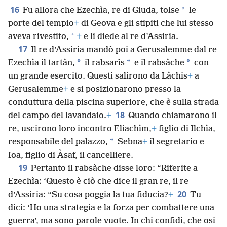
16
*
Fu allora che Ezechìa, re di Giuda, tolse
le
porte del tempio
+
di Geova e gli stipiti che lui stesso
*
aveva rivestito,
+
e li diede al re d’Assiria.
17
Il re d’Assiria mandò poi a Gerusalemme dal re
*
*
*
Ezechìa il tartàn,
il rabsarìs
e il rabsàche
con
un grande esercito. Questi salirono da Làchis
+
a
Gerusalemme
+
e si posizionarono presso la
conduttura della piscina superiore, che è sulla strada
18
del campo del lavandaio.
+
Quando chiamarono il
re, uscirono loro incontro Eliachìm,
+
figlio di Ilchìa,
*
responsabile del palazzo,
Sebna
+
il segretario e
Ioa, figlio di Àsaf, il cancelliere.
19
Pertanto il rabsàche disse loro: “Riferite a
Ezechìa: ‘Questo è ciò che dice il gran re, il re
20
d’Assiria: “Su cosa poggia la tua fiducia?
+
Tu
dici: ‘Ho una strategia e la forza per combattere una
guerra’, ma sono parole vuote. In chi confidi, che osi