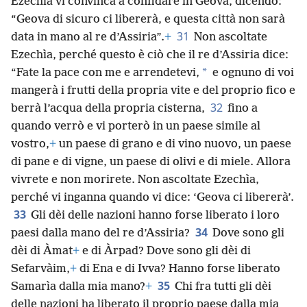
Ezechìa vi convinca a confidare in Geova, dicendo:
“Geova di sicuro ci libererà, e questa città non sarà
31
data in mano al re d’Assiria”.
+
Non ascoltate
Ezechìa, perché questo è ciò che il re d’Assiria dice:
*
“Fate la pace con me e arrendetevi,
e ognuno di voi
mangerà i frutti della propria vite e del proprio fico e
32
berrà l’acqua della propria cisterna,
fino a
quando verrò e vi porterò in un paese simile al
vostro,
+
un paese di grano e di vino nuovo, un paese
di pane e di vigne, un paese di olivi e di miele. Allora
vivrete e non morirete. Non ascoltate Ezechìa,
perché vi inganna quando vi dice: ‘Geova ci libererà’.
33
Gli dèi delle nazioni hanno forse liberato i loro
34
paesi dalla mano del re d’Assiria?
Dove sono gli
dèi di Àmat
+
e di Àrpad? Dove sono gli dèi di
Sefarvàim,
+
di Ena e di Ivva? Hanno forse liberato
35
Samarìa dalla mia mano?
+
Chi fra tutti gli dèi
delle nazioni ha liberato il proprio paese dalla mia