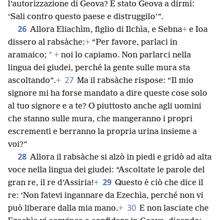
l’autorizzazione di Geova? È stato Geova a dirmi:
‘Sali contro questo paese e distruggilo’”.
26
Allora Eliachìm, figlio di Ilchìa, e Sebna
+
e Ioa
dissero al rabsàche:
+
“Per favore, parlaci in
*
aramaico;
+
noi lo capiamo. Non parlarci nella
lingua dei giudei, perché la gente sulle mura sta
27
ascoltando”.
+
Ma il rabsàche rispose: “Il mio
signore mi ha forse mandato a dire queste cose solo
al tuo signore e a te? O piuttosto anche agli uomini
che stanno sulle mura, che mangeranno i propri
escrementi e berranno la propria urina insieme a
voi?”
28
Allora il rabsàche si alzò in piedi e gridò ad alta
voce nella lingua dei giudei: “Ascoltate le parole del
29
gran re, il re d’Assiria!
+
Questo è ciò che dice il
re: ‘Non fatevi ingannare da Ezechìa, perché non vi
30
può liberare dalla mia mano.
+
E non lasciate che