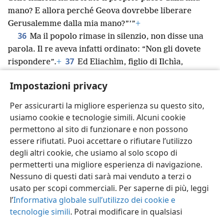
mano? E allora perché Geova dovrebbe liberare
Gerusalemme dalla mia mano?”’”
+
36
Ma il popolo rimase in silenzio, non disse una
parola. Il re aveva infatti ordinato: “Non gli dovete
37
rispondere”.
+
Ed Eliachìm, figlio di Ilchìa,
*
responsabile del palazzo,
Sebna il segretario e Ioa,
Impostazioni privacy
figlio di Àsaf, il cancelliere, si presentarono da
Ezechìa con le vesti strappate e gli riferirono le
Per assicurarti la migliore esperienza su questo sito,
parole del rabsàche.
usiamo cookie e tecnologie simili. Alcuni cookie
permettono al sito di funzionare e non possono
essere rifiutati. Puoi accettare o rifiutare l’utilizzo
degli altri cookie, che usiamo al solo scopo di
permetterti una migliore esperienza di navigazione.
Italiano
Condividi
Impostazioni
Nessuno di questi dati sarà mai venduto a terzi o
Copyright
© 2026 Watch Tower Bible and Tract Society of Pennsylvania
usato per scopi commerciali. Per saperne di più, leggi
Condizioni d’uso
Informativa sulla privacy
Impostazioni privacy
Accedi
JW.ORG
l’
Informativa globale sull’utilizzo dei cookie e
tecnologie simili
. Potrai modificare in qualsiasi