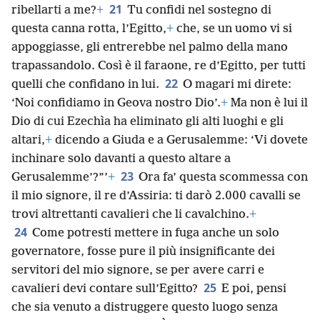
21
ribellarti a me?
+
Tu confidi nel sostegno di
questa canna rotta, l’Egitto,
+
che, se un uomo vi si
appoggiasse, gli entrerebbe nel palmo della mano
trapassandolo. Così è il faraone, re d’Egitto, per tutti
22
quelli che confidano in lui.
O magari mi direte:
‘Noi confidiamo in Geova nostro Dio’.
+
Ma non è lui il
Dio di cui Ezechìa ha eliminato gli alti luoghi e gli
altari,
+
dicendo a Giuda e a Gerusalemme: ‘Vi dovete
inchinare solo davanti a questo altare a
23
Gerusalemme’?”’
+
Ora fa’ questa scommessa con
il mio signore, il re d’Assiria: ti darò 2.000 cavalli se
trovi altrettanti cavalieri che li cavalchino.
+
24
Come potresti mettere in fuga anche un solo
governatore, fosse pure il più insignificante dei
servitori del mio signore, se per avere carri e
25
cavalieri devi contare sull’Egitto?
E poi, pensi
che sia venuto a distruggere questo luogo senza