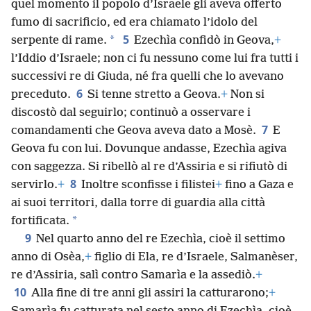
quel momento il popolo d’Israele gli aveva offerto
fumo di sacrificio, ed era chiamato l’idolo del
5
*
serpente di rame.
Ezechìa confidò in Geova,
+
l’Iddio d’Israele; non ci fu nessuno come lui fra tutti i
successivi re di Giuda, né fra quelli che lo avevano
6
preceduto.
Si tenne stretto a Geova.
+
Non si
discostò dal seguirlo; continuò a osservare i
7
comandamenti che Geova aveva dato a Mosè.
E
Geova fu con lui. Dovunque andasse, Ezechìa agiva
con saggezza. Si ribellò al re d’Assiria e si rifiutò di
8
servirlo.
+
Inoltre sconfisse i filistei
+
fino a Gaza e
ai suoi territori, dalla torre di guardia alla città
*
fortificata.
9
Nel quarto anno del re Ezechìa, cioè il settimo
anno di Osèa,
+
figlio di Ela, re d’Israele, Salmanèser,
re d’Assiria, salì contro Samarìa e la assediò.
+
10
Alla fine di tre anni gli assiri la catturarono;
+