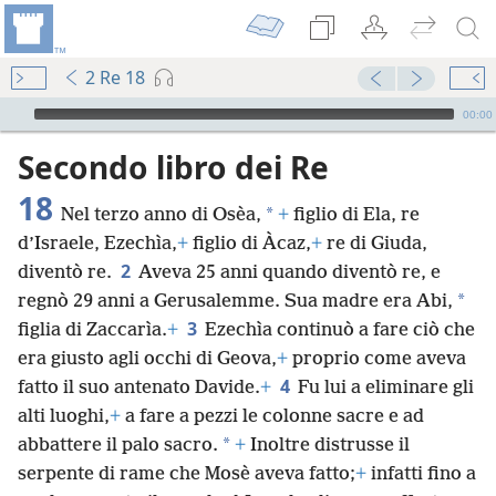
2 Re 18
Audio Player
00:00
Secondo libro dei Re
18
*
Nel terzo anno di Osèa,
+
figlio di Ela, re
d’Israele, Ezechìa,
+
figlio di Àcaz,
+
re di Giuda,
2
diventò re.
Aveva 25 anni quando diventò re, e
*
regnò 29 anni a Gerusalemme. Sua madre era Abi,
3
figlia di Zaccarìa.
+
Ezechìa continuò a fare ciò che
era giusto agli occhi di Geova,
+
proprio come aveva
4
fatto il suo antenato Davide.
+
Fu lui a eliminare gli
alti luoghi,
+
a fare a pezzi le colonne sacre e ad
*
abbattere il palo sacro.
+
Inoltre distrusse il
serpente di rame che Mosè aveva fatto;
+
infatti fino a