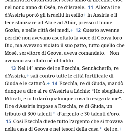
Samarìa fu catturata nel sesto anno di Ezechìa, cioè
11
nel nono anno di Osèa, re d’Israele.
Allora il re
d’Assiria portò gli israeliti in esilio
+
in Assiria e li
fece stanziare ad Ala e ad Abòr, presso il fiume
12
Gozàn, e nelle città dei medi.
+
Questo avvenne
perché non avevano ascoltato la voce di Geova loro
Dio, ma avevano violato il suo patto, tutto quello che
Mosè, servitore di Geova, aveva comandato.
+
Non
avevano ascoltato né ubbidito.
13
Nel 14º anno del re Ezechìa, Sennàcherib, re
d’Assiria,
+
salì contro tutte le città fortificate di
14
Giuda e le catturò.
+
Ezechìa, re di Giuda, mandò
dunque a dire al re d’Assiria a Làchis: “Ho sbagliato.
Ritirati, e io ti darò qualunque cosa tu esiga da me”.
Il re d’Assiria impose a Ezechìa, re di Giuda, un
*
tributo di 300 talenti
d’argento e 30 talenti d’oro.
15
Così Ezechìa diede tutto l’argento che si trovava
*
nella casa di Geova e nei tesori della casa
del re.
+