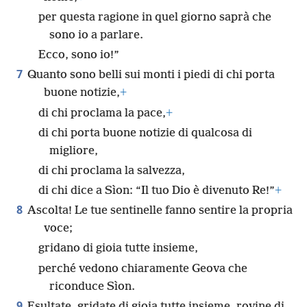
per questa ragione in quel giorno saprà che
sono io a parlare.
Ecco, sono io!”
7
Quanto sono belli sui monti i piedi di chi porta
buone notizie,
+
di chi proclama la pace,
+
di chi porta buone notizie di qualcosa di
migliore,
di chi proclama la salvezza,
di chi dice a Sìon: “Il tuo Dio è divenuto Re!”
+
8
Ascolta! Le tue sentinelle fanno sentire la propria
voce;
gridano di gioia tutte insieme,
perché vedono chiaramente Geova che
riconduce Sìon.
9
Esultate, gridate di gioia tutte insieme, rovine di