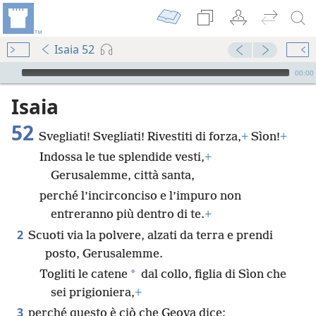
Isaia 52
Audio Player
00:00
Isaia
52
Svegliati! Svegliati! Rivestiti di forza,
+
Sìon!
+
Indossa le tue splendide vesti,
+
Gerusalemme, città santa,
perché l’incirconciso e l’impuro non
entreranno più dentro di te.
+
2
Scuoti via la polvere, alzati da terra e prendi
posto, Gerusalemme.
*
Togliti le catene
dal collo, figlia di Sìon che
sei prigioniera,
+
3
perché questo è ciò che Geova dice: