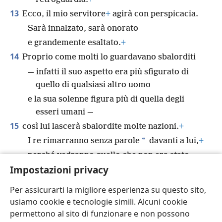
13
Ecco, il mio servitore
+
agirà con perspicacia.
Sarà innalzato, sarà onorato
e grandemente esaltato.
+
14
Proprio come molti lo guardavano sbalorditi
— infatti il suo aspetto era più sfigurato di
quello di qualsiasi altro uomo
e la sua solenne figura più di quella degli
esseri umani —
15
così lui lascerà sbalordite molte nazioni.
+
*
I re rimarranno senza parole
davanti a lui,
+
perché vedranno quello che non era stato
Impostazioni privacy
raccontato loro
e rifletteranno su quello che non avevano
Per assicurarti la migliore esperienza su questo sito,
sentito.
+
usiamo cookie e tecnologie simili. Alcuni cookie
permettono al sito di funzionare e non possono