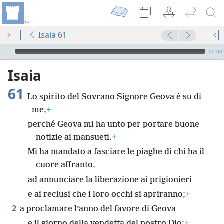
Isaia 61
Audio Player
00:00
Isaia
61
Lo spirito del Sovrano Signore Geova è su di
me,
+
perché Geova mi ha unto per portare buone
notizie ai mansueti.
+
Mi ha mandato a fasciare le piaghe di chi ha il
cuore affranto,
ad annunciare la liberazione ai prigionieri
e ai reclusi che i loro occhi si apriranno;
+
2
a proclamare l’anno del favore di Geova
e il giorno della vendetta del nostro Dio;
+