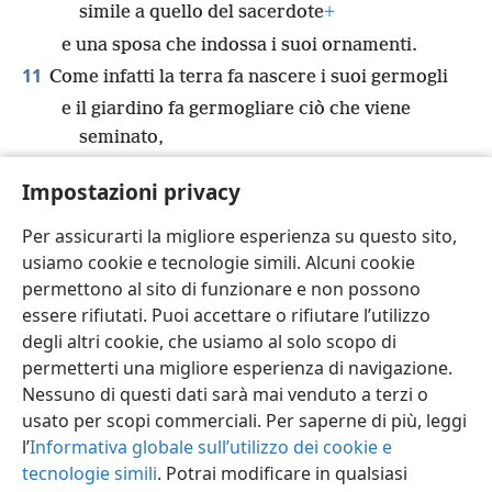
simile a quello del sacerdote
+
e una sposa che indossa i suoi ornamenti.
11
Come infatti la terra fa nascere i suoi germogli
e il giardino fa germogliare ciò che viene
seminato,
così il Sovrano Signore Geova
Impostazioni privacy
farà germogliare giustizia
+
e lode
+
davanti a
tutte le nazioni.
Per assicurarti la migliore esperienza su questo sito,
usiamo cookie e tecnologie simili. Alcuni cookie
permettono al sito di funzionare e non possono
essere rifiutati. Puoi accettare o rifiutare l’utilizzo
degli altri cookie, che usiamo al solo scopo di
Italiano
Condividi
Impostazioni
permetterti una migliore esperienza di navigazione.
Copyright
© 2026 Watch Tower Bible and Tract Society of Pennsylvania
Nessuno di questi dati sarà mai venduto a terzi o
Condizioni d’uso
Informativa sulla privacy
Impostazioni privacy
usato per scopi commerciali. Per saperne di più, leggi
Accedi
JW.ORG
l’
Informativa globale sull’utilizzo dei cookie e
tecnologie simili
. Potrai modificare in qualsiasi