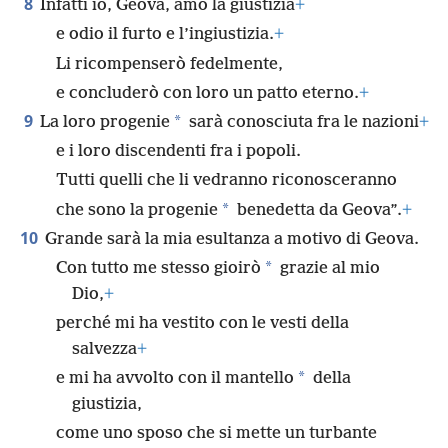
8
Infatti io, Geova, amo la giustizia
+
e odio il furto e l’ingiustizia.
+
Li ricompenserò fedelmente,
e concluderò con loro un patto eterno.
+
9
*
La loro progenie
sarà conosciuta fra le nazioni
+
e i loro discendenti fra i popoli.
Tutti quelli che li vedranno riconosceranno
*
che sono la progenie
benedetta da Geova”.
+
10
Grande sarà la mia esultanza a motivo di Geova.
*
Con tutto me stesso gioirò
grazie al mio
Dio,
+
perché mi ha vestito con le vesti della
salvezza
+
*
e mi ha avvolto con il mantello
della
giustizia,
come uno sposo che si mette un turbante