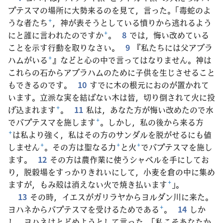
プテスマの場所に大勢来るのを見て，言った。「毒蛇のよ
うな者たち
+
，神が表そうとしている憤りから逃れるよう
にと誰に言われたのですか
+
。
8
では，悔い改めている
ことを示す行動を取りなさい。
9
『私たちには父アブラ
ハムがいる
+
』などと心の中で言ってはなりません。神は
これらの石からアブラハムのために子供を生じさせること
もできるのです。
10
すでに木の根元におのが置かれて
います。立派な実を結ばない木は皆，切り倒されて火に投
げ込まれます
+
。
11
私は，あなた方が悔い改めたので水
でバプテスマを施します
+
。しかし，私の後から来る方
+
は私より強く，私はその方のサンダルを脱がせるにも値
しません
+
。その方は聖なる力
+
と火
+
でバプテスマを施し
ます。
12
その方は農作業に使うシャベルを手にしてお
り，脱穀場をすっかりきれいにして，小麦を倉の中に集め
ますが，もみ殻は消えない火で焼き払います
+
」。
13
その時，イエスがガリラヤからヨルダン川に来た。
ヨハネからバプテスマを受けるためである
+
。
14
しか
し，ヨハネはとどめようとして言った。「私こそあなたか