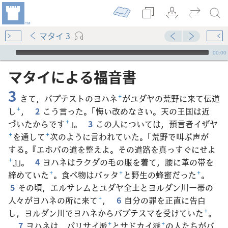
マタイ 3
Audio Player
00:00
マタイ​に​よる​福音​書
3
さて，バプテストのヨハネ
+
がユダヤの荒野に来て伝道
し
+
，
2
こう言った。「悔い改めなさい。天の王国は近
づいたからです
+
」。
3
この人については，預言者イザヤ
+
を通して
+
次のように言われていた。「荒野で叫ぶ声が
する。『エホバの道を整えよ。その道路を真っすぐにせよ
+
』」。
4
ヨハネはラクダの毛の服を着て，腰に革の帯を
締めていた
+
。食べ物はバッタ
+
と野生の蜂蜜だった
+
。
5
その頃，エルサレムとユダヤ全土とヨルダン川一帯の
人々がヨハネの所に来て
+
，
6
自分の罪を正直に告白
し，ヨルダン川でヨハネからバプテスマを受けていた
+
。
7
ヨハネは，パリサイ派
+
とサドカイ派
+
の人たちがバ