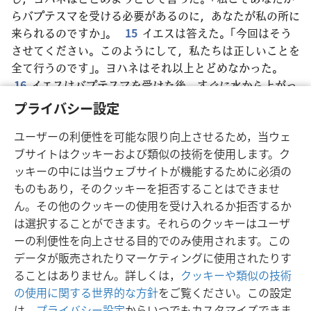
らバプテスマを受ける必要があるのに，あなたが私の所に
来られるのですか」。
15
イエスは答えた。「今回はそう
させてください。このようにして，私たちは正しいことを
全て行うのです」。ヨハネはそれ以上とどめなかった。
16
イエスはバプテスマを受けた後，すぐに水から上がっ
た。何と，天が開き
+
，ヨハネは，神の聖なる力がハトの
プライバシー設定
ように下ってイエスの上に来るのを見た
+
。
17
さらに天
ユーザーの利便性を可能な限り向上させるため，当ウェ
から声がした
+
。「これは私の愛する子
+
，私はこの子の
ブサイトはクッキーおよび類似の技術を使用します。ク
ことを喜んでいる
+
」。
ッキーの中には当ウェブサイトが機能するために必須の
ものもあり，そのクッキーを拒否することはできませ
ん。その他のクッキーの使用を受け入れるか拒否するか
は選択することができます。それらのクッキーはユーザ
日本語
シェアする
設定
ーの利便性を向上させる目的でのみ使用されます。この
Copyright
© 2026 Watch Tower Bible and Tract Society of Pennsylvania
データが販売されたりマーケティングに使用されたりす
利用規約
プライバシーに関する方針
プライバシー設定
JW.ORG
ることはありません。詳しくは，
クッキーや類似の技術
ログイン
の使用に関する世界的な方針
をご覧ください。この設定
は，
プライバシー設定
からいつでもカスタマイズできま